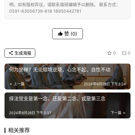
明，如有版权异议，请联系值班编辑予以删除。 联系方式：
僧
0591-83056739-818 18950442781
访
谈
赞
(0)
心
乐
菩
生成海报
0
0
提
何为坐禅？无论顺境逆境，心念不起、自性不动
专
题
上一篇
2024年8月28日 下午3:24
择法觉支是第一念，还是第二念，或是第三念
公
益
2024年8月28日 下午3:37
下一篇
慈
善
相关推荐