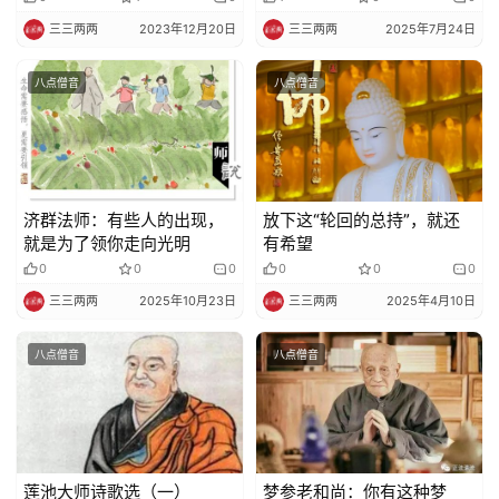
艺
三三两两
2023年12月20日
三三两两
2025年7月24日
术
八点僧音
八点僧音
政
策
法
规
济群法师：有些人的出现，
放下这“轮回的总持”，就还
就是为了领你走向光明
有希望
免
0
0
0
0
0
0
责
三三两两
2025年10月23日
三三两两
2025年4月10日
声
明
八点僧音
八点僧音
莲池大师诗歌选（一）
梦参老和尚：你有这种梦