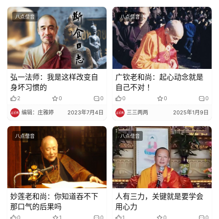
佛
教
八点僧音
八点僧音
人
登录
注册
物
寺
弘一法师：我是这样改变自
广钦老和尚：起心动念就是
院
身坏习惯的
自己不对 ！
巡
2
0
0
0
0
0
礼
编辑：庄雅婷
2023年7月4日
三三两两
2025年1月9日
视
八点僧音
八点僧音
频
纪
录
妙莲老和尚：你知道吞不下
人有三力，关键就是要学会
佛
那口气的后果吗
用心力
教
0
1
0
1
0
0