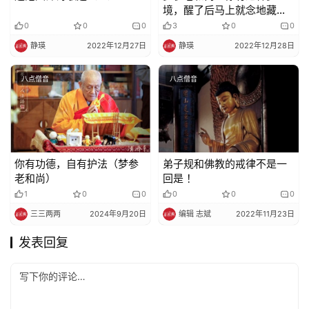
境，醒了后马上就念地藏圣
号、或念《地藏经》
0
0
0
3
0
0
静瑛
2022年12月27日
静瑛
2022年12月28日
八点僧音
八点僧音
你有功德，自有护法（梦参
弟子规和佛教的戒律不是一
老和尚）
回是 ！
1
0
0
0
0
0
三三两两
2024年9月20日
编辑 志斌
2022年11月23日
发表回复