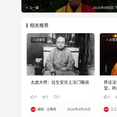
上一篇
2024年9月2日 下
相关推荐
八点僧音
八点僧
太虚大师：往生安乐土法门略说
界诠法
宝，听
佛教的
0
0
0
0
事
编辑：庄雅婷
2024年4月30日
三三