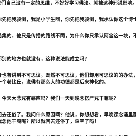
我们自己没有一定的思维，不好好学习佛法。就被这种邪说影响
你先把我驳倒，我是小学生啊，你先把我驳倒，我承认你这个博
结集的，他只是传播的路线不同，为什么你只承认阿含这一块，
那别的地方也就没有，这种说法能成立吗？
身也有讲到不可思议。既然不可思议，他们却用可思议的的办法
一个老比丘，说佛有那么大的功德都是后来神化的。
，今天大悲咒有感应吗？我们一天到晚念楞严咒干嘛呢？
回去还俗了。我问什么原因啊？他说，你想想看，早晚课念诵里
我念他干嘛呢？所以就回去还俗了，踩空了吗！