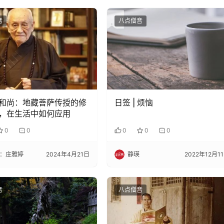
音
八点僧音
和尚：地藏菩萨传授的修
日签 | 烦恼
，在生活中如何应用
0
0
0
0
0
：庄雅婷
2024年4月21日
静瑛
2022年12月1
音
八点僧音