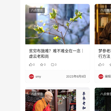
八点僧音
八点僧
贫穷布施难？难不难全在一念｜
梦参老
虚云老和尚
行方法
0
0
0
0
smy
2023年6月9日
编辑
八点僧音
八点僧