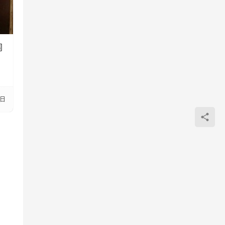
闹
？
8日