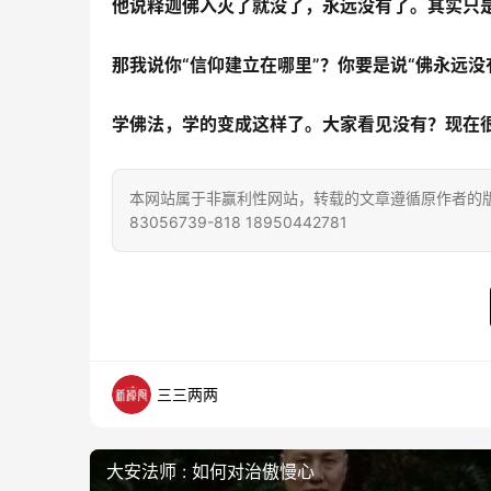
他说释迦佛入灭了就没了，永远没有了。其实只
那我说你“信仰建立在哪里”？你要是说“佛永远
学佛法，学的变成这样了。大家看见没有？现在
本网站属于非赢利性网站，转载的文章遵循原作者的版
83056739-818 18950442781
三三两两
大安法师 : 如何对治傲慢心