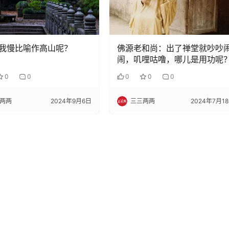
我慢比喻作高山呢？
佛源老和尚：出了禅堂就吵吵
闹，叽哩咕噜，哪儿是用功呢
0
0
0
0
0
两两
2024年9月6日
三三两两
2024年7月1