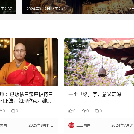
午2:37
2024年9月2日 下午2:41
下
音
八点僧音
师 ：已皈依三宝应护持三
一个「缘」字，意义甚深
闻正法，如理作意。维护
利益，不能做损减佛教的
0
0
0
0
0
两两
2025年8月11日
三三两两
2024年7月3