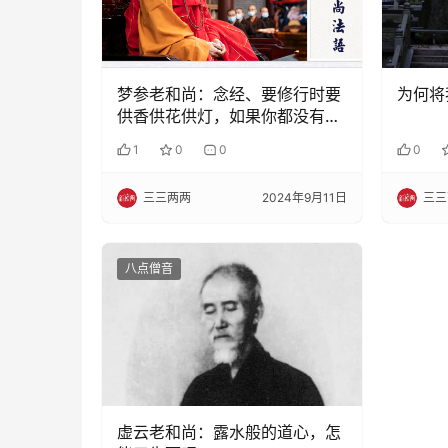
梦参老和尚：念经、要修行时要
为何将
供香供花供灯，如果你都没有，
可以这样做
1
0
0
0
三三两两
2024年9月11日
三三
八点僧音
虚云老和尚：露水般的道心，怎