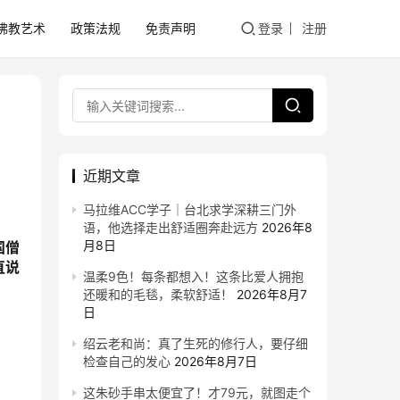
佛教艺术
政策法规
免责声明
登录
注册
近期文章
马拉维ACC学子｜台北求学深耕三门外
语，他选择走出舒适圈奔赴远方
2026年8
月8日
国僧
直说
温柔9色！每条都想入！这条比爱人拥抱
还暖和的毛毯，柔软舒适！
2026年8月7
日
绍云老和尚：真了生死的修行人，要仔细
检查自己的发心
2026年8月7日
这朱砂手串太便宜了！才79元，就图走个