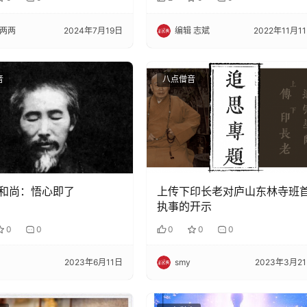
两两
2024年7月19日
编辑 志斌
2022年11月1
音
八点僧音
和尚：悟心即了
上传下印长老对庐山东林寺班
执事的开示
0
0
0
0
0
2023年6月11日
smy
2023年3月2