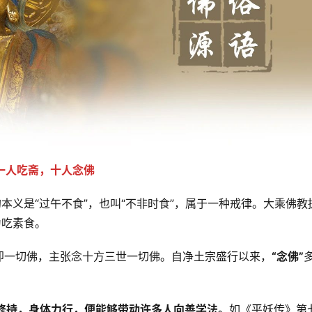
一人吃斋，十人念佛
的本义是“过午不食”，也叫“不非时食”，属于一种戒律。大乘佛教
为吃素食。
即一切佛，主张念十方三世一切佛。自净土宗盛行以来，
“念佛”
修持，身体力行，便能够带动许多人向善学法。
如《平妖传》第