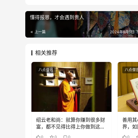
懂得报恩，才会遇到贵人
上一篇
2024年9月5日 下
相关推荐
八点僧音
八点僧
绍云老和尚：就算你赚到很多财
善用其
富，都不见得比得上你做到这件
界，如
事
0
0
0
0