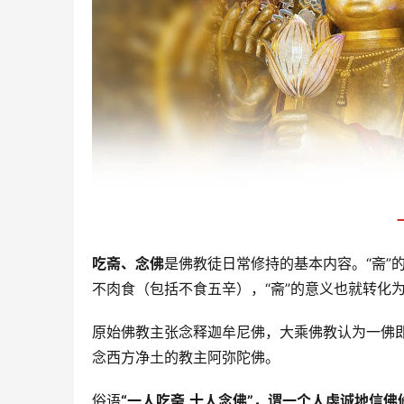
吃斋、念佛
是佛教徒日常修持的基本内容。“斋”
不肉食（包括不食五辛），“斋”的意义也就转化
原始佛教主张念释迦牟尼佛，大乘佛教认为一佛
念西方净土的教主阿弥陀佛。
俗语
“一人吃斋,十人念佛”
，谓一个人虔诚地信佛