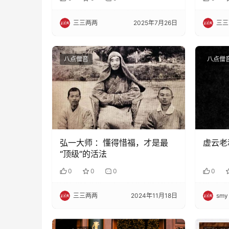
三三两两
2025年7月26日
三三
八点僧音
八点僧
弘一大师 ：懂得惜福，才是最
虚云老
“顶级”的活法
0
0
0
0
三三两两
2024年11月18日
smy