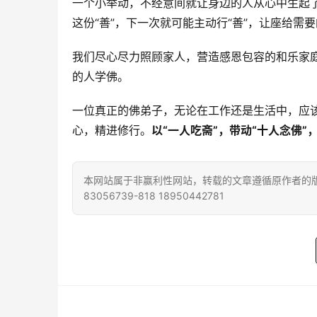
一个小举动，不经意间就让身边的人从心中生起了
这份“善”，下一次就可能主动行“善”，让座给需
我们尽心尽力照顾家人，营造感恩包容的和乐家
的人学佛。
一位真正的佛弟子，无论在工作还是生活中，应
心，精进修行。
以“一人吃斋”，带动“十人念佛
本网站属于非赢利性网站，转载的文章遵循原作者的版
83056739-818 18950442781