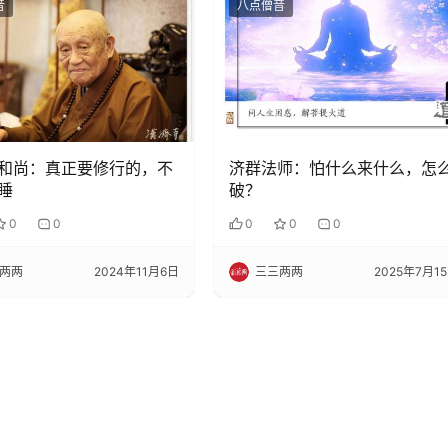
音
八点僧音
和尚：真正要修行的，不
济群法师：怕什么来什么，怎
睡
破？
0
0
0
0
0
两两
2024年11月6日
三三两两
2025年7月1