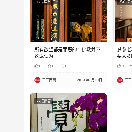
八点僧音
八点僧
所有欲望都是罪恶的？佛教并不
梦参老
这么认为
要太贪
0
0
0
0
三三两两
2024年8月19日
三三
八点僧音