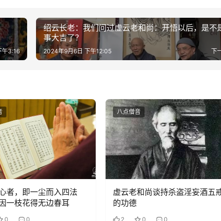
绍云长老：我们问过虚云老和尚：开悟以后，是不
事大吉了？
午3:16
2024年9月6日 下午12:05
下
音
八点僧音
心者，即一尘而入四法
虚云老和尚谈持杀盗淫妄酒五
因一枝花得无边春耳
的功德
0
0
2
0
0