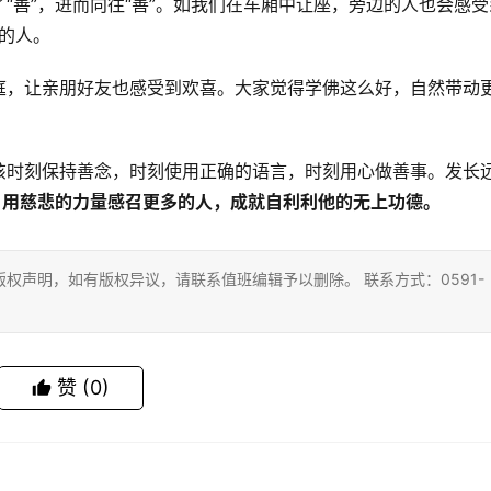
“善”，进而向往“善”。如我们在车厢中让座，旁边的人也会感受
要的人。
庭，让亲朋好友也感受到欢喜。大家觉得学佛这么好，自然带动
该时刻保持善念，时刻使用正确的语言，时刻用心做善事。发长
”，用慈悲的力量感召更多的人，成就自利利他的无上功德。
权声明，如有版权异议，请联系值班编辑予以删除。 联系方式：0591-
赞
(0)