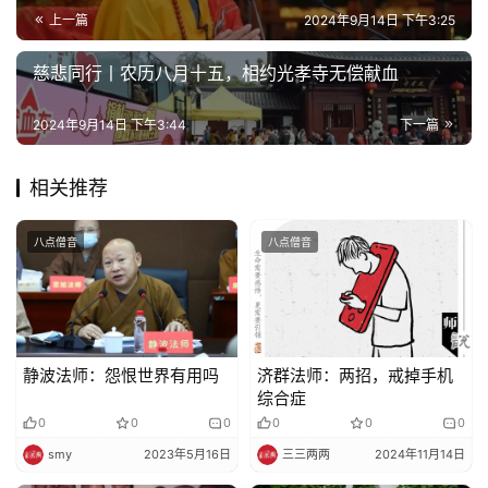
上一篇
2024年9月14日 下午3:25
慈悲同行丨农历八月十五，相约光孝寺无偿献血
2024年9月14日 下午3:44
下一篇
相关推荐
八点僧音
八点僧音
静波法师：怨恨世界有用吗
济群法师：两招，戒掉手机
综合症
0
0
0
0
0
0
smy
2023年5月16日
三三两两
2024年11月14日