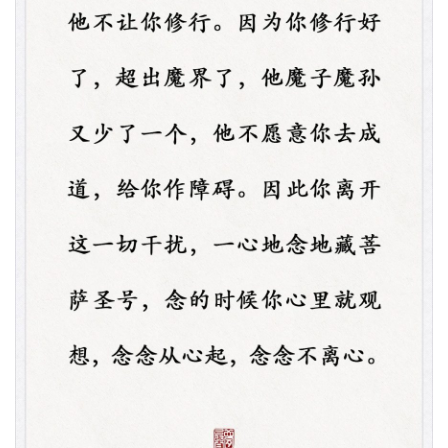
资
讯
八
点
僧
音
高
僧
访
谈
心