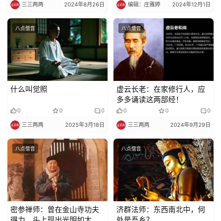
三三两两
2024年8月26日
编辑：庄雅婷
2024年12月1日
八点僧音
八点僧音
什么叫觉照
虚云长老：在家修行人，应
多多诵读这两部经！
0
0
0
0
0
0
三三两两
2025年3月18日
三三两两
2024年9月29日
八点僧音
八点僧音
密参禅师：曾在金山寺功夫
济群法师：东西南北中，何
得力，头上现出光明如太阳
处是吾乡？