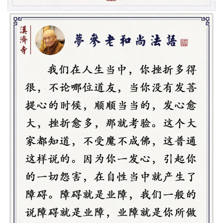
乐
菩
提
专
题
公
益
慈
善
佛
教
人
登录
注册
物