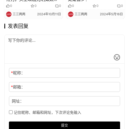
照身上，时间不长
0
0
0
0
0
0
三三两两
2024年10月11日
三三两两
2024年5月16日
发表回复
*
昵称：
*
邮箱：
网址：
记住昵称、邮箱和网址，下次评论免输入
提交