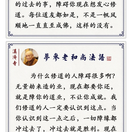
寺
院
巡
礼
视
频
纪
录
佛
教
艺
术
政
策