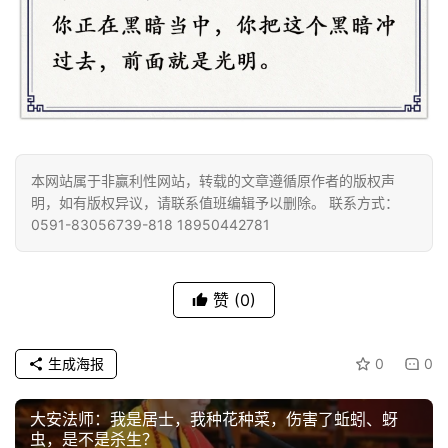
法
规
免
责
声
明
本网站属于非赢利性网站，转载的文章遵循原作者的版权声
明，如有版权异议，请联系值班编辑予以删除。 联系方式：
0591-83056739-818 18950442781
赞
(0)
生成海报
0
0
大安法师：我是居士，我种花种菜，伤害了蚯蚓、蚜
虫，是不是杀生？