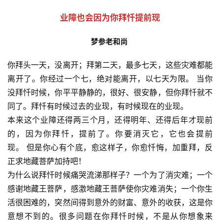
业障也会因为你拜忏提前现
梦参老和尚
你拜头一天，没离开；拜第二天，最多七天，这些灾难都能
离开了。你经过一个七，绝对能离开，以七天为限。 当你
没拜忏时候，你平平静静的，很好、很安静，但你拜忏就不
同了。拜忏有时候过去的业现，有时候现在的业现。
本来这个业障还得两三个月，还得明年、还得后年才现前
的，因为你拜忏，提前了。你要消灭它，它也会提前
现。 但是你心有个底，愈这样子，你愈忏悔，加重拜，反
正求地藏菩萨加持吧！
为什么说拜忏时候痛哭流涕那样子？一个为了消灾难；一个
感谢地藏王菩萨，感激地藏王菩萨使你灾难消失；一个你生
活很困难的，突然间得到意外的财富、意外的收获，这是你
意想不到的。很多问题在你拜忏时候，不是从你想象来