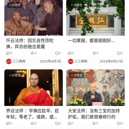
八点僧音
八点僧音
忏云法师：因忘自性弥陀
一切果报，都是刚刚好…
佛，异念纷驰总是魔
0
0
0
0
0
0
三三两两
2025年4月7日
三三两两
2024年8月27日
八点僧音
八点僧音
界诠法师 ：学佛应趁早、趁
大安法师：没有三宝的加持
年轻；等老了，或病，或灾
护佑，我们是很难修行的
等，难起正念
0
0
0
1
0
0