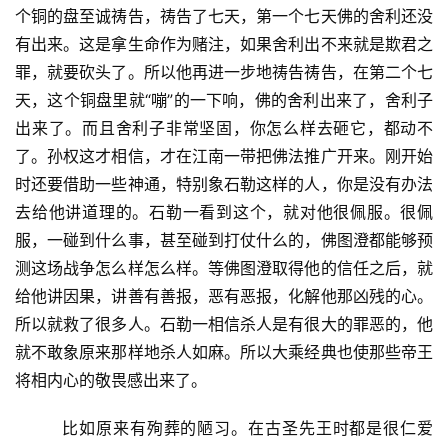
个铜的盘至诚祷告，祷告了七天，第一个七天佛的舍利还没
有出来。这是拿生命作为赌注，如果舍利出不来就是欺君之
罪，就要砍头了。所以他再进一步地祷告祷告，在第二个七
天，这个铜盘里就“嘣”的一下响，佛的舍利出来了，舍利子
出来了。而且舍利子非常坚固，你怎么样去砸它，都动不
了。孙权这才相信，才在江南一带把佛法推广开来。刚开始
时还要借助一些神通，特别象石勒这样的人，你是没有办法
去给他讲道理的。石勒一看到这个，就对他很佩服。很佩
服，一碰到什么事，甚至碰到打仗什么的，佛图澄都能够预
测这场战争怎么样怎么样。等佛图澄取得他的信任之后，就
给他讲因果，讲善有善报，恶有恶报，化解他那凶残的心。
所以就救了很多人。石勒一相信杀人是有很大的罪恶的，他
就不敢象原来那样地杀人如麻。所以大乘经典也使那些帝王
将相内心的敬畏感出来了。
        比如原来有殉葬的陋习。在古圣先王时都是很仁爱