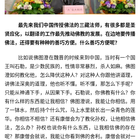
最先来我们中国传授佛法的三藏法师，有很多都是圣
贤应化，以翻译的工作最先推动佛教的发展。在边地要传播
佛法，还得要有种种的善巧方便。什么善巧方便呢？
        比如说佛图澄在魏晋的时候来到中国，当时有一个国
王叫石勒，是少数民族的，性情非常暴烈，杀人如麻。佛图
澄如何教化他，怎么降伏这种人？对这种人你跟他讲道理，
讲佛法深奥的道理，他也听不懂。听不懂，那怎么下手呢？
只能从神通下手，从因果下手。石勒说，你佛教有什么？你
有什么样的东西能让我相信？佛图澄说，我能让你相信。用
了一钵水，然后持个什么咒，马上水里就长出一朵青色的莲
华。你相信不相信？还有康僧会为了教化孙权，让他相信佛
法，怎么办？孙权也说你有什么东西，让我相信佛的存在
呢？那康僧会就说，我能让你看到佛的舍利。康僧会就对一