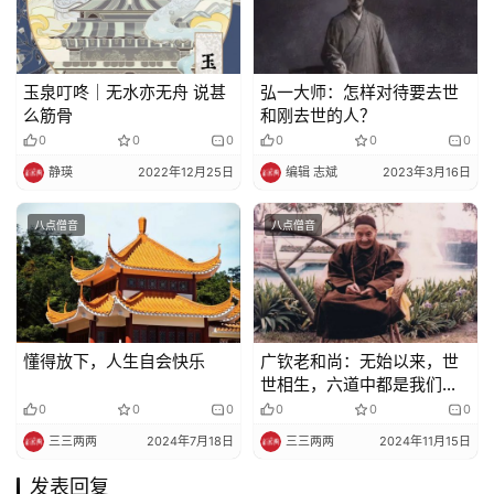
玉泉叮咚｜无水亦无舟 说甚
弘一大师：怎样对待要去世
么筋骨
和刚去世的人？
0
0
0
0
0
0
静瑛
2022年12月25日
编辑 志斌
2023年3月16日
八点僧音
八点僧音
懂得放下，人生自会快乐
广钦老和尚：无始以来，世
世相生，六道中都是我们过
去的怨亲眷属
0
0
0
0
0
0
三三两两
2024年7月18日
三三两两
2024年11月15日
发表回复