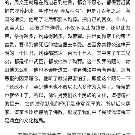
的，周文王就是在路边看到枯骨，都会不忍心，都得要赶紧
把它埋葬起来，叫作恩泽“泽及枯骨”。但是几百年之后，各
国的诸侯，他死了之后都要人殉葬。把自己的宫女、仆人，
甚至大臣，都要杀掉殉葬。不仅不以此为残暴，还以此为
荣，杀得越多，殉葬得越多，越荣耀。把世间做帝王的荣华
富贵，要带到他死后的地宫里去享受。甚至象秦穆公这样开
明的一个国君，殉葬都高达一百七十七人。其中有子车三兄
弟，都是朝中贤臣，都被他杀了殉葬。这个殉葬的陋习，你
跟他怎么劝，他也不会听进去。唯有佛法中善有善报、恶有
恶报的因果理念，他听了就觉得害怕了。即便这个陋习一下
资
子还改不了，至少他再也不敢以杀人多作为荣耀了。慢慢的
讯
也就终止了。所以，佛法对我们这个民族的文化，道德精神
的提升，它的潜移默化的作用是非常深厚的。所以后来儒
八
家、道家也逐步接纳了佛教，形成了我们中华民族儒道释三
点
足鼎立的文化格局。
僧
音