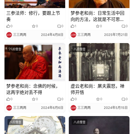
三参法师：修行，要跟上节
梦参老和尚：日常生活中回
奏
向的方法，这就是不可思议
的修行！
0
0
0
1
0
0
三三两两
2024年4月8日
三三两两
2025年7月21日
八点僧音
八点僧音
梦参老和尚：念佛的时候，
虚云老和尚：屠夫震怒，禅
这两字绝对丢不得
师开悟
0
0
0
0
0
0
三三两两
2024年6月6日
三三两两
2024年5月15日
八点僧音
八点僧音