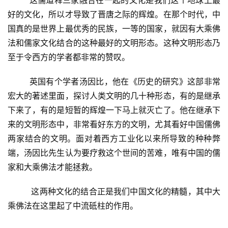
        这儒道释三家融合在一起的文化是我们这个地球上最
好的文化，所以才导致了晋唐之际的辉煌。在那个时代，中
高
国真的是世界上最优秀的民族，一等的国家，就因有大乘佛
僧
法和儒家文化结合的这种最好的文明形态。这种文明形态乃
访
至于令西方的学者都非常的赞叹。
谈
        英国有个学者汤因比，他在《历史的研究》这部非常
心
宏大的著述里面，探讨人类文明的几十种形态，有的是继承
乐
下来了，有的是短暂的辉煌一下马上就灭亡了。他在继承下
菩
提
来的文明形态中，非常看好东方的文明，尤其看好中国儒佛
两家结合的文明。面对着西方工业化以来所导致的种种弊
专
端，汤因比先生认为要疗救这个世间的苦难，唯有中国的儒
题
家和大乘佛法才能拯救。
公
         这两种文化的结合正是我们中国文化的精髓，其中大
益
乘佛法在这里起了中流砥柱的作用。
慈
善