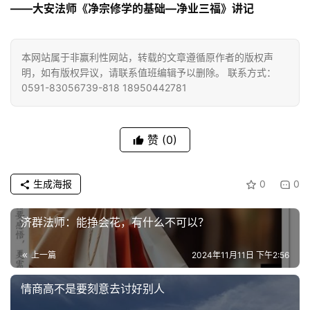
——大安法师《净宗修学的基础—净业三福》讲记
佛
教
本网站属于非赢利性网站，转载的文章遵循原作者的版权声
人
明，如有版权异议，请联系值班编辑予以删除。 联系方式：
登录
注册
物
0591-83056739-818 18950442781
寺
赞
(0)
院
巡
礼
生成海报
0
0
视
济群法师：能挣会花，有什么不可以？
频
上一篇
2024年11月11日 下午2:56
纪
录
情商高不是要刻意去讨好别人