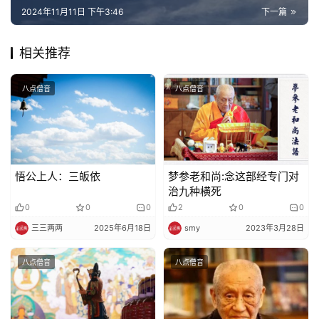
佛
2024年11月11日 下午3:46
下一篇
教
艺
相关推荐
术
八点僧音
八点僧音
政
策
法
规
悟公上人：三皈依
梦参老和尚:念这部经专门对
治九种横死
免
0
0
0
2
0
0
责
声
三三两两
2025年6月18日
smy
2023年3月28日
明
八点僧音
八点僧音