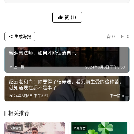
访
谈
赞
(1)
心
乐
生成海报
0
0
菩
提
释源慧法师：如何才能认清自己
专
上一篇
2024年6月6日 下午3:53
题
绍云老和尚：你要得了宿命通，看到前生受的这种苦，
就知道现在都不是事了
公
2024年6月6日 下午3:57
下一篇
益
慈
善
相关推荐
佛
八点僧音
八点僧音