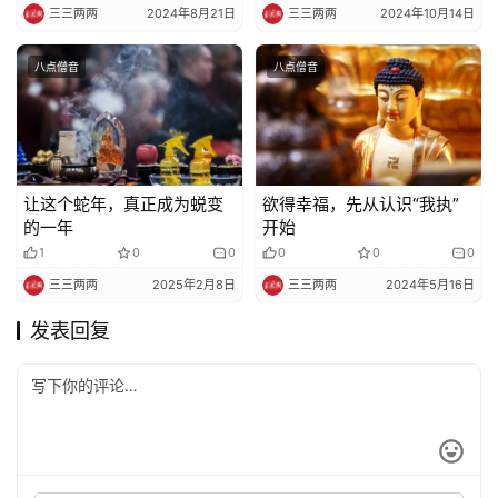
三三两两
2024年8月21日
三三两两
2024年10月14日
八点僧音
八点僧音
让这个蛇年，真正成为蜕变
欲得幸福，先从认识“我执”
的一年
开始
1
0
0
0
0
0
三三两两
2025年2月8日
三三两两
2024年5月16日
发表回复