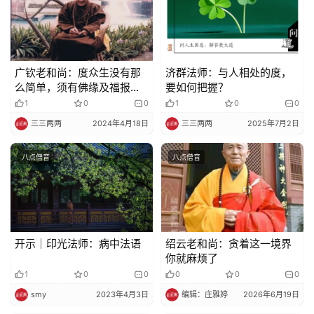
教
人
登录
注册
物
广钦老和尚：度众生没有那
济群法师：与人相处的度，
寺
么简单，须有佛缘及福报，
要如何把握？
院
福慧具足时，自然护法菩萨
1
0
0
1
0
0
巡
会拥护
三三两两
2024年4月18日
三三两两
2025年7月2日
礼
八点僧音
八点僧音
视
频
纪
录
开示｜印光法师：病中法语
绍云老和尚：贪着这一境界
你就麻烦了
1
0
0
0
0
0
佛
教
smy
2023年4月3日
编辑：庄雅婷
2026年6月19日
艺