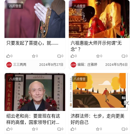
术
八点僧音
八点僧音
政
策
法
只要发起了菩提心，就……
六祖惠能大师开示何谓“无
规
念” ？
0
0
0
0
0
0
免
三三两两
2024年9月27日
编辑：庄雅婷
2024年5月6日
责
声
八点僧音
八点僧音
明
绍云老和尚：要是现在有这
济群法师：七步，走向更美
样的高僧，国家领导们对佛
好的自己
教就不一样了
0
0
0
1
0
0