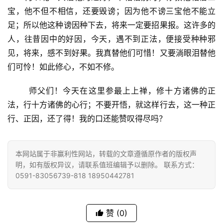
宝，他不但不相信，还要毁谤；因为他不谤三宝他不能立
八
足；所以他这种谤因种下去，将来一定要招果报。这许多的
点
僧
人，往昔因中的好因，今天，遇不到正法，便接受种种邪
音
见，将来，感不到好果。我真替他们可惜！又要淌眼泪替他
们可怜！如此修心，不如不修。
高
僧
       师父们！今天在这里参最上上禅，修十方诸佛的正
访
法，行十方诸佛的心行；不要开悟，就这样行去，这一种正
谈
行、正因，还了得！我的口还能赞叹得尽吗？
心
乐
本网站属于非赢利性网站，转载的文章遵循原作者的版权声
菩
明，如有版权异议，请联系值班编辑予以删除。 联系方式：
0591-83056739-818 18950442781
提
专
赞
(0)
题