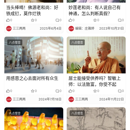
当头棒喝！佛源老和尚：好
妙莲老和尚：有人说自己有
铁成钉，莫作烂铁
神通，怎么判断真假？
纪
0
0
0
0
0
0
录
三三两两
2025年6月4日
编辑：庄雅婷
2023年10月31日
佛
八点僧音
八点僧音
教
艺
术
政
用感恩之心去面对所有众生
居士能接受供养吗？智敏上
策
师：以法致富，你受不起
法
0
0
0
0
0
0
规
三三两两
2024年7月18日
三三两两
2024年11月22日
免
八点僧音
八点僧音
责
声