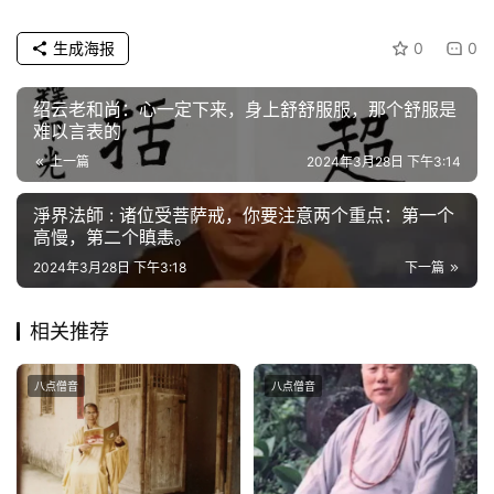
公
生成海报
0
0
益
慈
绍云老和尚：心一定下来，身上舒舒服服，那个舒服是
善
难以言表的
上一篇
2024年3月28日 下午3:14
佛
教
淨界法師 : 诸位受菩萨戒，你要注意两个重点：第一个
高慢，第二个瞋恚。
人
登录
注册
物
2024年3月28日 下午3:18
下一篇
寺
相关推荐
院
巡
八点僧音
八点僧音
礼
视
频