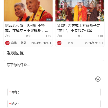
绍云老和尚：因他们不持
父母行为方式上对待孩子要
戒，在禅堂里不守规矩，以
“放手”，不要包办代替
至于今生投牛
0
0
0
0
0
0
编辑：庄雅婷
2024年9月24日
三三两两
2025年7月6日
发表回复
*
昵称：
*
邮箱：