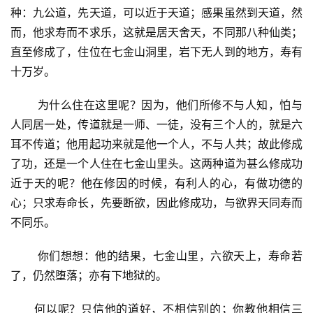
种：九公道，先天道，可以近于天道；感果虽然到天道，然
而，他求寿而不求乐，这就是居天舍天，不同那八种仙类；
直至修成了，住位在七金山洞里，岩下无人到的地方，寿有
十万岁。
       为什么住在这里呢？因为，他们所修不与人知，怕与
人同居一处，传道就是一师、一徒，没有三个人的，就是六
耳不传道；他用起功来就是他一个人，不与人共；故此修成
了功，还是一个人住在七金山里头。这两种道为甚么修成功
近于天的呢？他在修因的时候，有利人的心，有做功德的
心；只求寿命长，先要断欲，因此修成功，与欲界天同寿而
不同乐。
       你们想想：他的结果，七金山里，六欲天上，寿命若
了，仍然堕落；亦有下地狱的。
资
讯
      何以呢？只信他的道好，不相信别的；你教他相信三