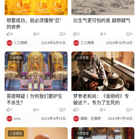
明
想要成功，就必须懂得“忍”
比生气更可怕的是 越想越气
的修养
0
0
0
0
0
0
三三两两
2024年5月31日
三三两两
2024年10月14日
八点僧音
八点僧音
菩提释疑丨为何我们要护生
梦参老和尚：《金刚经》专
不杀生？
破这个，专为了生死的
1
0
0
1
0
0
smy
2023年4月12日
编辑：庄雅婷
2024年7月19日
八点僧音
八点僧音