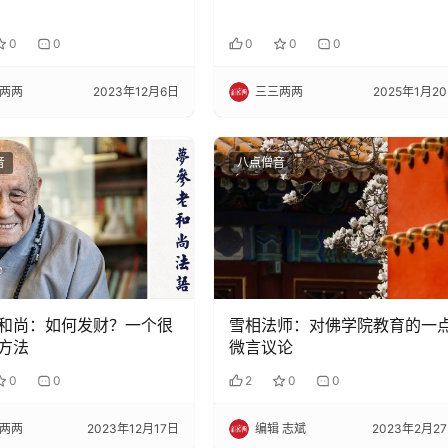
0
0
0
0
0
两两
2023年12月6日
三三两两
2025年1月2
音
八点僧音
和尚：如何发财？一个很
雪相法师：对佛学院教育的一
方法
微言议论
0
0
2
0
0
两两
2023年12月17日
编辑 志斌
2023年2月2