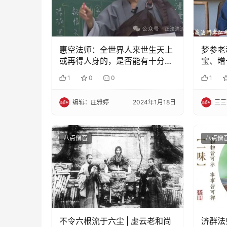
惠空法师：全世界人来世生天上
梦参老
或再得人身的，是否能有十分之
宝、增
一？大多都是三途
切希望
1
0
0
1
编辑：庄雅婷
2024年1月18日
三三
八点僧音
八点僧
不令六根流于六尘 | 虚云老和尚
济群法