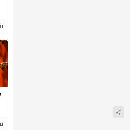
0日
点
7日