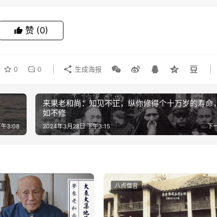
赞
(0)
0
0
生成海报
来果老和尚：知见不正，纵你修得个十万岁的寿命
如不修
午3:08
2024年3月28日 下午3:15
下
音
八点僧音