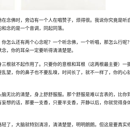
她在念佛时，旁边有一个人在唱赞子，烦得很。我说你究竟是听
的和念的是一个音调，同起同落。
，你怎么还有两个心念呢？一个听念佛，一个听唱，那怎么行呢
默念，你的耳朵一定要听得清清楚楚。
身三根就不起作用了。只要你的意根和耳根（这两根最主要）一
要乱望，你的鼻子也不要乱嗅，时间长了，就不一样了，你的心
头脑无比的清楚，身上舒舒服服。那个舒服是难以言表的，比你
有妄想的话，那要一支香，只要半支香，开静以后，你就觉得身
路轻了，大脑就特别清凉，清清楚楚，明明朗朗。但这是要真实