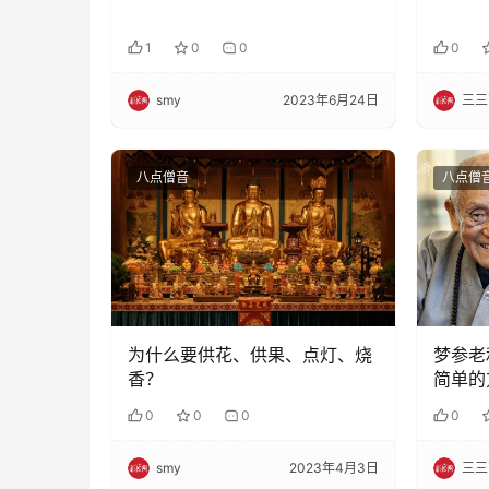
1
0
0
0
smy
2023年6月24日
三三
八点僧音
八点僧
为什么要供花、供果、点灯、烧
梦参老
香？
简单的
0
0
0
0
smy
2023年4月3日
三三