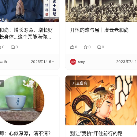
和尚：增长寿命、增长财
开悟的难与易｜虚云老和尚
长身体…这个咒能满你一
0
0
0
0
0
两两
2025年1月6日
smy
2023年7月
音
八点僧音
师：心似深潭，清不清？
别让“我执”绊住前行的路