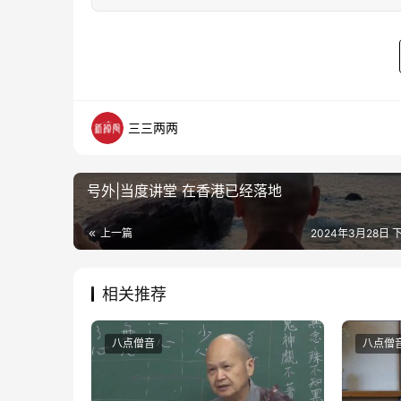
三三两两
号外|当度讲堂 在香港已经落地
上一篇
2024年3月28日 下
相关推荐
八点僧音
八点僧