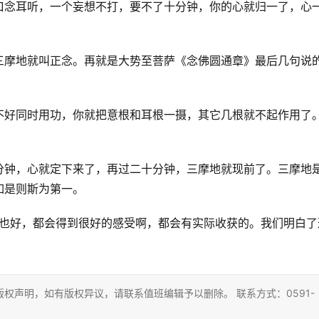
口念耳听，一个妄想不打，要不了十分钟，你的心就归一了，心
三摩地就叫正念。再就是大势至菩萨《念佛圆通章》最后几句说
不好同时用功，你就把意根和耳根一摄，其它几根就不起作用了
。
分钟，心就定下来了，再过二十分钟，三摩地就现前了。三摩地
如是则斯为第一。
咒也好，都会得到很好的感受啊，都会有实际收获的。我们明白了
权声明，如有版权异议，请联系值班编辑予以删除。 联系方式：0591-