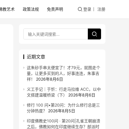
佛教艺术
政策法规
免责声明
登录
注册
近期文章
这朱砂手串太便宜了！才79元，就图走个
量，让更多买到的人，好事连连，朱事吉
祥！
2026年8月6日
义工手记｜于忻：行走马拉维 ACC，以中
文搭建温暖桥梁（下）
2026年8月6日
修行 100 问•第20问：为什么修行总是三
分钟热度？
2026年8月5日
印度佛教史100问 · 第20问|孔雀王朝崩溃
之后，佛教如何在印度继续生存？部派时