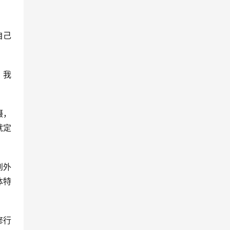
自己
？我
摄，
就定
到外
体特
修行