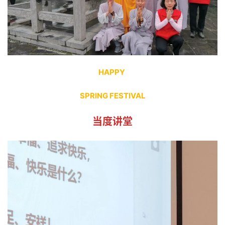
HAPPY 
SPRING FESTIVAL
当度讲堂
资
讯
八
点
僧