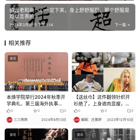
绍云老和尚：心一定下来，身上舒舒服服，那个舒服是
难以言表的
2024年3月28日 下午3:14
下一篇
相关推荐
资讯
资讯
本焕学院举行2024年秋季开
【送丝巾】这件翻领针织开
学典礼、第三届海外执事班
衫绝了，上身遮肉显瘦，减
开班典礼暨教师节庆祝大会
龄有气质，穿出法式复古
0
0
0
0
0
0
风，完全不挑人！
三三两两
2024年9月13日
编辑：庄雅婷
2023年12月10日
资讯
资讯