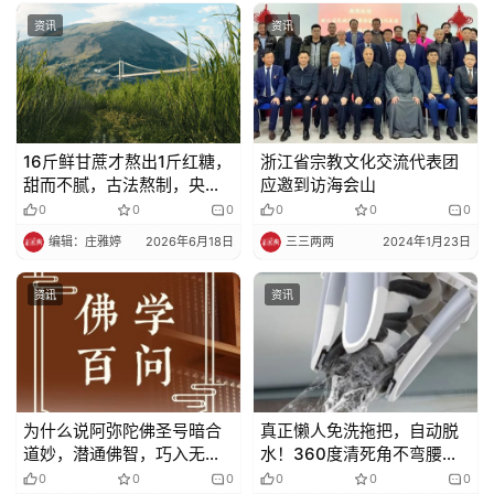
资讯
资讯
16斤鲜甘蔗才熬出1斤红糖，
浙江省宗教文化交流代表团
甜而不腻，古法熬制，央视
应邀到访海会山
为它打CALL
0
0
0
0
0
0
编辑：庄雅婷
2026年6月18日
三三两两
2024年1月23日
资讯
资讯
为什么说阿弥陀佛圣号暗合
真正懒人免洗拖把，自动脱
道妙，潜通佛智，巧入无
水！360度清死角不弯腰，
生？
一次干净一周！
0
0
0
0
0
0