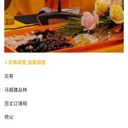
慈
善
佛
教
人
登录
注册
物
寺
✔
文殊讲堂 当度讲堂
院
巡
古有
礼
马祖建丛林
视
百丈订清规
频
师父
纪
录