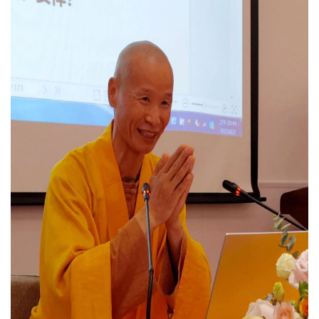
音
高
僧
访
谈
心
乐
菩
提
专
题
公
益