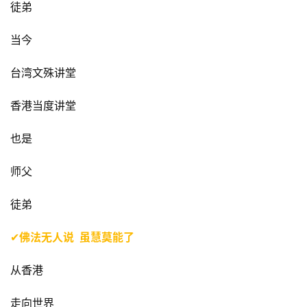
徒弟
佛
当今
教
艺
台湾文殊讲堂
术
香港当度讲堂
政
策
也是
法
规
师父
徒弟
免
责
✔
佛法无人说  虽慧莫能了
声
明
从香港
走向世界