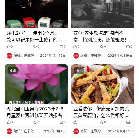
充电2小时，使用3个月，一
艾草“养生软凉席”凉而不
款可以记录你一生修行的计
寒，特别亲肤，还能驱蚊！
数器
0
0
0
0
0
0
编辑：庄雅婷
2024年11月19日
编辑：庄雅婷
2024年4月19日
资讯
资讯
湖北当阳玉泉寺2023年7-8
豆香浓郁，健康无添加的头
月童蒙止观进修班开始报名
层黄豆腐竹，怎么做都好
吃！
0
0
0
0
0
0
编辑：庄雅婷
2023年7月4日
编辑：庄雅婷
2024年8月17日