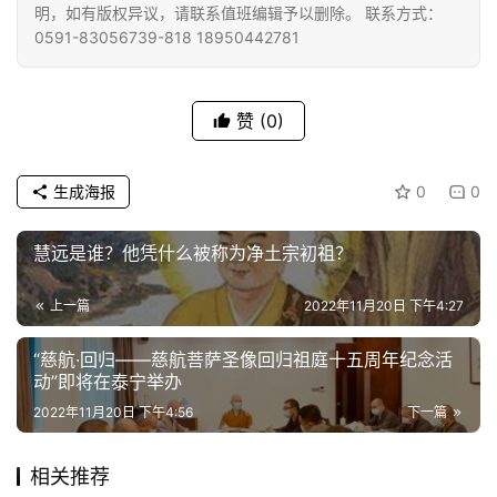
明，如有版权异议，请联系值班编辑予以删除。 联系方式：
0591-83056739-818 18950442781
赞
(0)
生成海报
0
0
慧远是谁？他凭什么被称为净土宗初祖？
上一篇
2022年11月20日 下午4:27
“慈航·回归——慈航菩萨圣像回归祖庭十五周年纪念活
动”即将在泰宁举办
2022年11月20日 下午4:56
下一篇
相关推荐