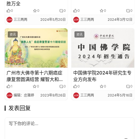
胜万全
0
0
0
0
0
0
三三两两
2024年5月20日
三三两两
2024年3月12日
资讯
资讯
广州市大佛寺第十六期癌症
中国佛学院2024年研究生专
康复营圆满结营 耀智大和尚
业方向发布
送四句箴言
1
0
0
0
0
0
编辑：庄雅婷
2023年9月26日
三三两两
2024年5月16日
发表回复