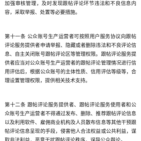
礼
加强审核管理，及时发现跟帖评论环节违法和不良信息内
容，采取举报、处置等必要措施。
视
频
第十一条 公众账号生产运营者可按照用户服务协议向跟帖
纪
评论服务提供者申请举报、隐藏或者删除违法和不良评论信
录
息、自主关闭账号跟帖评论区等管理权限。跟帖评论服务提
供者应当对公众账号生产运营者的跟帖评论管理情况进行信
佛
用评估后，根据公众账号的主体性质、信用评估等级等，合
教
理设置管理权限，提供相关技术支持。
艺
术
第十二条 跟帖评论服务提供者、跟帖评论服务使用者和公
政
众账号生产运营者不得通过发布、删除、推荐跟帖评论信息
策
以及利用软件、雇佣商业机构及人员散布信息等其他干预跟
法
规
帖评论信息呈现的手段，侵害他人合法权益或公共利益，谋
取非法利益，恶意干扰跟帖评论秩序，误导公众舆论。