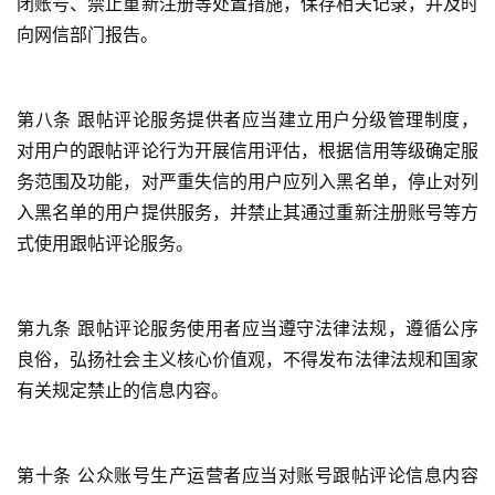
闭账号、禁止重新注册等处置措施，保存相关记录，并及时
向网信部门报告。
专
题
第八条 跟帖评论服务提供者应当建立用户分级管理制度，
公
对用户的跟帖评论行为开展信用评估，根据信用等级确定服
益
务范围及功能，对严重失信的用户应列入黑名单，停止对列
慈
入黑名单的用户提供服务，并禁止其通过重新注册账号等方
善
式使用跟帖评论服务。
佛
教
第九条 跟帖评论服务使用者应当遵守法律法规，遵循公序
人
登录
注册
物
良俗，弘扬社会主义核心价值观，不得发布法律法规和国家
有关规定禁止的信息内容。
寺
院
巡
第十条 公众账号生产运营者应当对账号跟帖评论信息内容