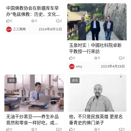
中国佛教协会在新疆库车举
资讯
资讯
办“龟兹佛教：历史、文化与
影响”研讨会
0
0
0
三三两两
2024年9月12日
玉泉时实｜中國社科院卓新
平教授一行來訪
0
0
0
smy
2023年4月29日
资讯
资讯
无油干炒黑豆——养生补品
他，不只是民族英雄 更是名
竟然和零食一样好吃，咸香
垂青史的佛门弟子
可口，吃一口就上瘾！
0
0
0
2
0
0