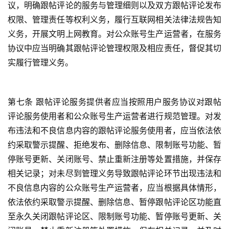
议，明确跟帖评论的服务与管理细则以及双方跟帖评论发布
资
权限、管理责任等权利义务，履行互联网相关法律法规告知
讯
义务，开展文明上网教育。对公众账号生产运营者，在服务
协议中应当明确其跟帖评论管理权限及相应责任，督促其切
八
实履行管理义务。
点
僧
音
第七条 跟帖评论服务提供者应当按照用户服务协议对跟帖
评论服务使用者和公众账号生产运营者进行规范管理。对发
高
布违法和不良信息内容的跟帖评论服务使用者，应当依法依
僧
约采取警示提醒、拒绝发布、删除信息、限制账号功能、暂
访
谈
停账号更新、关闭账号、禁止重新注册等处置措施，并保存
相关记录；对未尽到管理义务导致跟帖评论环节出现违法和
心
不良信息内容的公众账号生产运营者，应当根据具体情形，
乐
依法依约采取警示提醒、删除信息、暂停跟帖评论区功能直
菩
至永久关闭跟帖评论区、限制账号功能、暂停账号更新、关
提