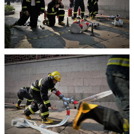
公
益
慈
善
佛
教
人
登录
注册
物
寺
院
巡
礼
视
频