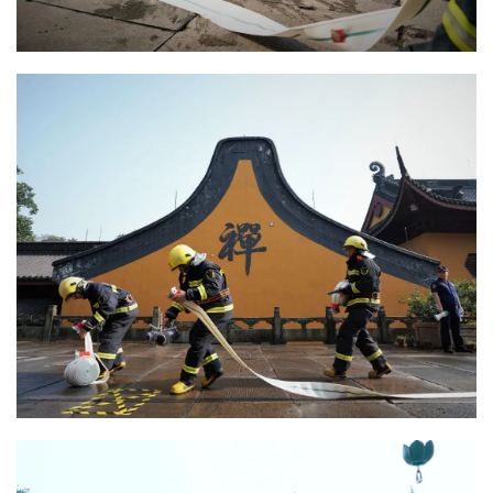
纪
录
佛
教
艺
术
政
策
法
规
免
责
声
明