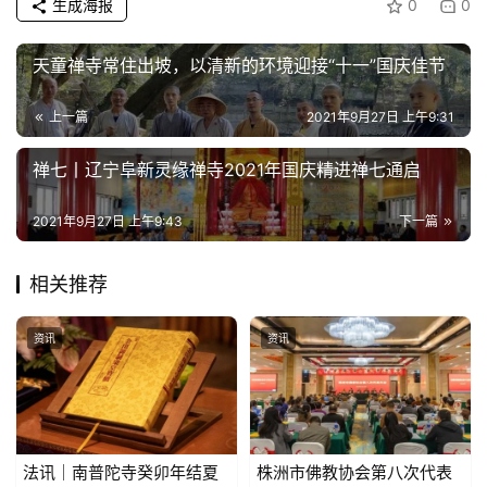
生成海报
0
0
天童禅寺常住出坡，以清新的环境迎接“十一”国庆佳节
上一篇
2021年9月27日 上午9:31
禅七丨辽宁阜新灵缘禅寺2021年国庆精进禅七通启
2021年9月27日 上午9:43
下一篇
相关推荐
资讯
资讯
法讯｜南普陀寺癸卯年结夏
株洲市佛教协会第八次代表