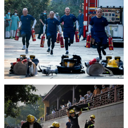
八
点
僧
音
高
僧
访
谈
心
乐
菩
提
专
题