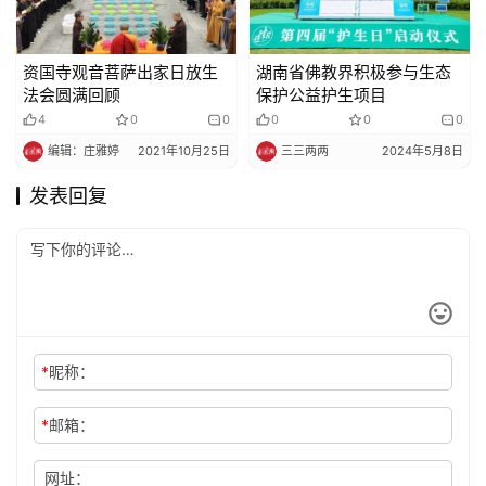
资国寺观音菩萨出家日放生
湖南省佛教界积极参与生态
法会圆满回顾
保护公益护生项目
4
0
0
0
0
0
编辑：庄雅婷
2021年10月25日
三三两两
2024年5月8日
发表回复
*
昵称：
*
邮箱：
网址：