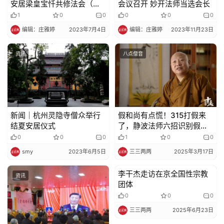
安居梁皇宝忏共修法会（第
会议召开 妙开法师当选会长
二至三期）
1
0
0
0
0
0
编辑：庄雅婷
2023年7月4日
编辑：庄雅婷
2023年11月23日
资讯
八点僧音
新闻｜杭州灵隐寺僧众举行
假和尚有点慌！315打假来
结夏安居仪式
了，静波法师六招识别假和
尚
0
0
0
1
0
0
smy
2023年6月5日
三三两两
2025年3月17日
李干杰走访在京全国性宗教
资讯
资讯
团体
0
0
0
三三两两
2025年6月23日