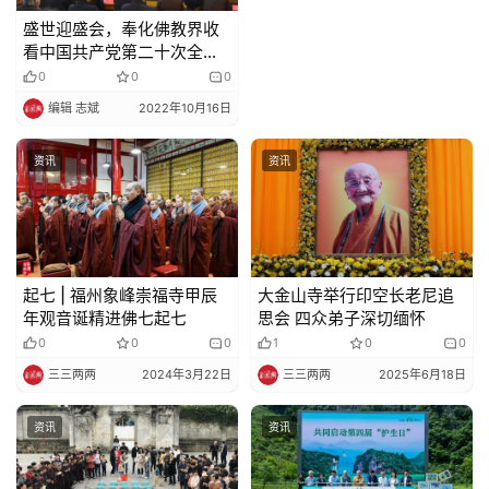
盛世迎盛会，奉化佛教界收
看中国共产党第二十次全国
代表大会直播
0
0
0
编辑 志斌
2022年10月16日
资讯
资讯
起七 | 福州象峰崇福寺甲辰
大金山寺举行印空长老尼追
年观音诞精进佛七起七
思会 四众弟子深切缅怀
0
0
0
1
0
0
三三两两
2024年3月22日
三三两两
2025年6月18日
资讯
资讯