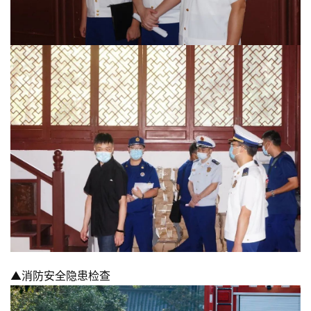
资
▲消防安全隐患检查
讯