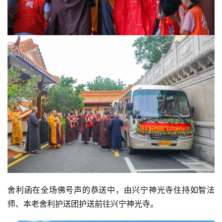
益
慈
善
佛
教
人
登录
注册
物
寺
院
巡
礼
视
舍利函在全场佛号声的恭送中，由兴宁神光寺住持如智法
频
师、本老舍利护送团护送前往兴宁神光寺。