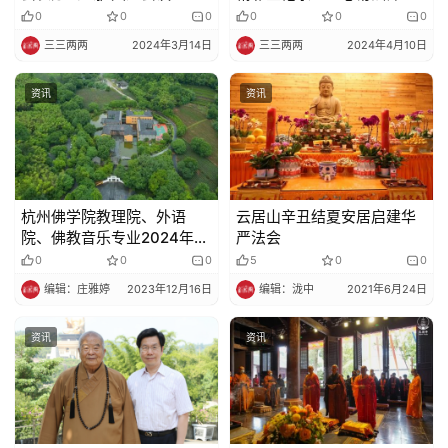
（二）
0
0
0
0
0
0
三三两两
2024年3月14日
三三两两
2024年4月10日
资讯
资讯
杭州佛学院教理院、外语
云居山辛丑结夏安居启建华
院、佛教音乐专业2024年招
严法会
生简章
0
0
0
5
0
0
编辑：庄雅婷
2023年12月16日
编辑：泷中
2021年6月24日
资讯
资讯