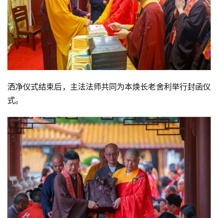
点
僧
音
高
僧
访
洒净仪式结束后，主法法师共同为本焕长老舍利举行封函仪
谈
式。
心
乐
菩
提
专
题
公