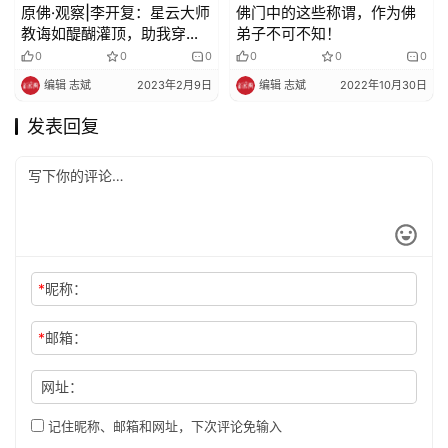
原佛·​观察|李开复：星云大师
佛门中的这些称谓，作为佛
教诲如醍醐灌顶，助我穿越
弟子不可不知！
逆境
0
0
0
0
0
0
编辑 志斌
2023年2月9日
编辑 志斌
2022年10月30日
发表回复
*
昵称：
*
邮箱：
网址：
记住昵称、邮箱和网址，下次评论免输入