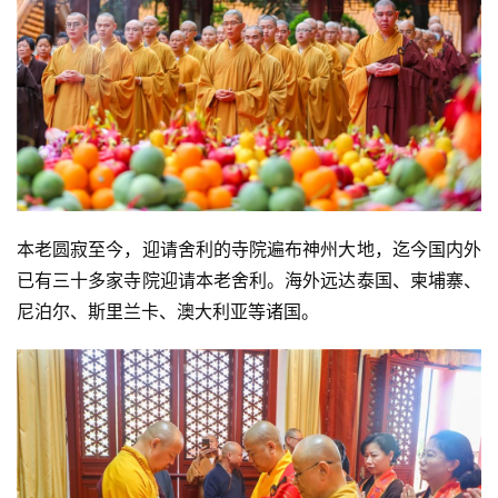
本老圆寂至今，迎请舍利的寺院遍布神州大地，迄今国内外
已有三十多家寺院迎请本老舍利。海外远达泰国、柬埔寨、
尼泊尔、斯里兰卡、澳大利亚等诸国。
资
讯
八