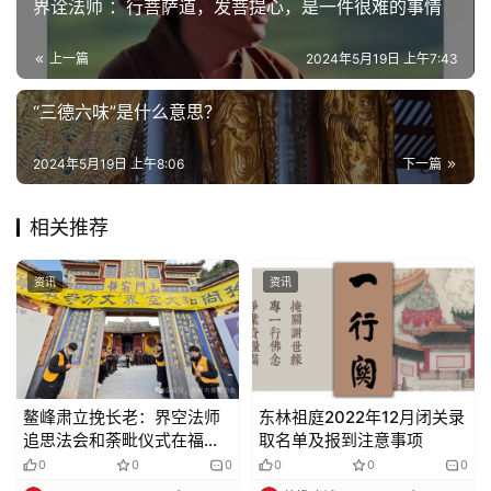
界诠法师 ：行菩萨道，发菩提心，是一件很难的事情
上一篇
2024年5月19日 上午7:43
“三德六味”是什么意思？
2024年5月19日 上午8:06
下一篇
相关推荐
资讯
资讯
鳌峰肃立挽长老：界空法师
东林祖庭2022年12月闭关录
追思法会和荼毗仪式在福鼎
取名单及报到注意事项
昭明寺举行
0
0
0
0
0
0