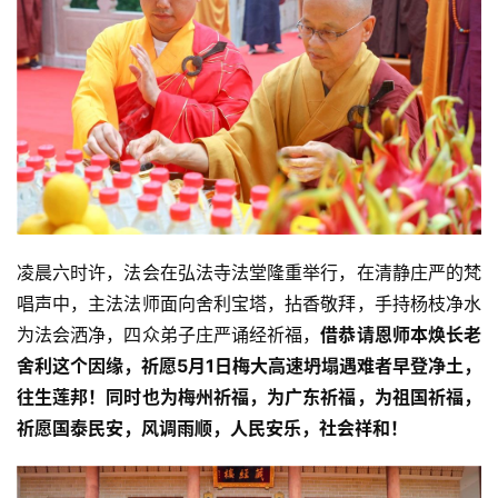
凌晨六时许，法会在弘法寺法堂隆重举行，在清静庄严的梵
唱声中，主法法师面向舍利宝塔，拈香敬拜，手持杨枝净水
为法会洒净，四众弟子庄严诵经祈福，
借恭请恩师本焕长老
舍利这个因缘，祈愿5月1日梅大高速坍塌遇难者早登净土，
往生莲邦！同时也为梅州祈福，为广东祈福，为祖国祈福，
祈愿国泰民安，风调雨顺，人民安乐，社会祥和！