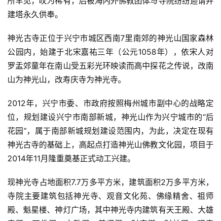
所罕见，叹为稀有，后被海内外佛教团体与寺院纷纷迎请并
建塔永久供奉。
神光古寺正位于兴宁市城区西南7里南郊的神光山国家森林
公园内，始建于北宋嘉祐三年（公元1058年），依宋人对
罗盂郊童年在南山受五彩光环映读而高中探花之传说，改南
山为神光山，改寿庆寺为神光寺。
2012年，兴宁市委、市政府按照梅州城市副中心的战略定
位，规划建设兴宁市南部新城，神光山作为兴宁城市的“后
花园”，属于南部新城规划建设范围内，为此，决定在现有
神光古寺的基础上，高起点打造神光山佛教文化园，项目于
2014年11月隆重奠基正式动工兴建。
现神光寺占地面积7.7万多平方米，建筑面积2万多平方米，
寺院主要建筑包括神光寺、观音文化苑、佛缘精舍、祖师
殿、魁星楼、神灯广场，其中神光寺内建筑有天王殿、大雄