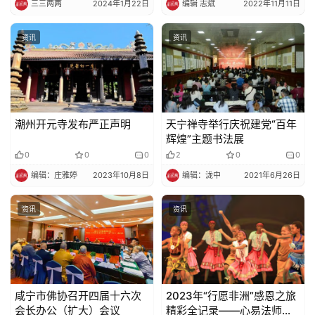
三三两两
2024年1月22日
编辑 志斌
2022年11月11日
资讯
资讯
潮州开元寺发布严正声明
天宁禅寺举行庆祝建党“百年
辉煌”主题书法展
0
0
0
2
0
0
编辑：庄雅婷
2023年10月8日
编辑：泷中
2021年6月26日
资讯
资讯
咸宁市佛协召开四届十六次
2023年“行愿非洲”感恩之旅
会长办公（扩大）会议
精彩全记录——心易法师