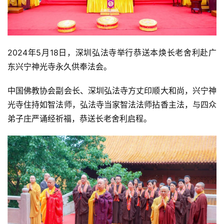
2024年5月18日，深圳弘法寺举行恭送本焕长老舍利赴广
东兴宁神光寺永久供奉法会。
中国佛教协会副会长、深圳弘法寺方丈印顺大和尚，兴宁神
光寺住持如智法师，弘法寺当家智法法师拈香主法，与四众
弟子庄严诵经祈福，恭送长老舍利启程。