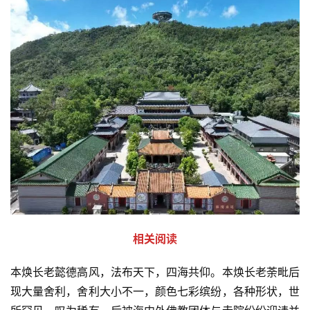
纪
录
佛
教
艺
术
政
策
法
规
免
相关阅读
责
声
本焕长老懿德高风，法布天下，四海共仰。本焕长老荼毗后
明
现大量舍利，舍利大小不一，颜色七彩缤纷，各种形状，世