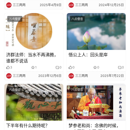
策
三三两两
2025年4月9日
三三两两
2024年12月25日
法
规
八点僧音
八点僧音
免
责
声
济群法师：当水不再沸腾，
悟公上人：回头是岸
明
谁都不说话
3
1
0
0
0
0
三三两两
2023年12月6日
三三两两
2025年7月22日
八点僧音
八点僧音
下半年有什么期待呢？
梦参老和尚：念佛的时候，