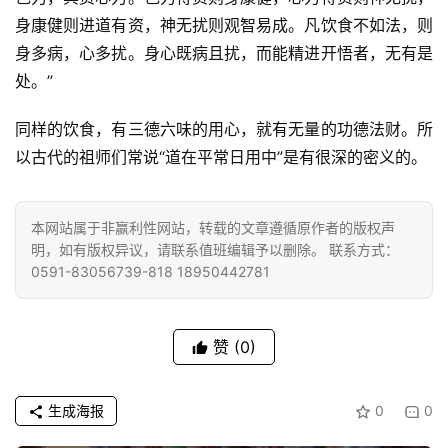
心
身康健则进道有资，神无扰则观智易成。凡饮食不如法，则
乐
身多病，心多扰。身心既病且扰，而能精进开悟者，无有是
菩
处。”
提
同样的饮食，有三德六味的用心，就有无量的功德法财。所
专
以古代的祖师们常说“道在平常日用中”是有很深的密义的。
题
公
本网站属于非赢利性网站，转载的文章遵循原作者的版权声
益
明，如有版权异议，请联系值班编辑予以删除。 联系方式：
慈
0591-83056739-818 18950442781
善
赞
(0)
佛
教
人
登录
注册
生成海报
0
0
物