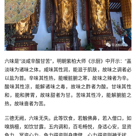
资
讯
六味是“淡咸辛酸甘苦”，明朝紫柏大师《示厨》中开示：“盖
八
淡味为诸味之体。咸味其性润，能滋于肌肤，故味之调者必
点
以盐为首。辛味其性热，能暖脏腑之寒，故味之辣者为辛。
僧
音
酸味其性凉，能解诸味之毒，故味之酢者为酸。甘味其性
和，能和脾胃，故味甜者为甘。苦味其性冷，能解腑脏之
高
热，故味啬者为苦。
僧
访
三德无阙，六味无失。此等饮食，若触佛鼻，若入僧口，如
谈
嗅旃檀，如饮甘露，五内调和，百毛畅悦，身适心安，显资
色力，冥资心力。色力得资则身康健，心力得资则神无扰，