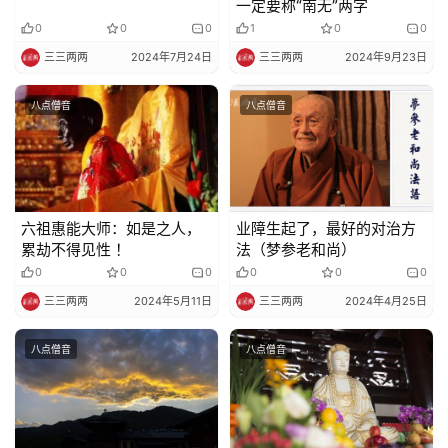
一定要称“南无”两字
0
0
0
1
0
0
三三两两
2024年7月24日
三三两两
2024年9月23日
八点僧音
八点僧音
六祖惠能大师：如是之人，
业障生起了，最好的对治方
累劫不得见性 ！
法（梦参老和尚）
0
0
0
0
0
0
三三两两
2024年5月11日
三三两两
2024年4月25日
八点僧音
八点僧音