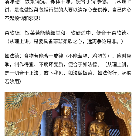
清净德：饭菜清洗、拣择干净，便合于清净德。（从理上
讲，是说做饭菜包括行堂的人要以清净心去供养，自己内心
不起烦恼和邪见）
柔软德：饭菜若能精细甘和，软硬适中，便合于柔软德。
（从理上讲，是要具备慈悲柔软之心，远离争论是非。）
如法德：食物若能合于戒律（不能荤腥、鸡蛋等）、应时应
季，制作得宜、不腐坏变质，便合于如法德。（从理上讲，
是一切合于正法，放下我见，如法做饭菜，如法修行，起般
若妙用）