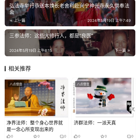
弘法寺举行恭送本焕长老舍利赴兴宁神光寺永久供奉法
寺
会
院
上一篇
2024年5月19日 上午7:49
巡
礼
三参法师：这些大修行人，都是“良医”
视
2024年5月19日 上午8:15
下一篇
频
相关推荐
纪
录
八点僧音
八点僧音
佛
教
艺
术
净界法师：整个身心世界就
济群法师：一派天真
是一念心所变现出来的
0
0
0
0
0
0
政