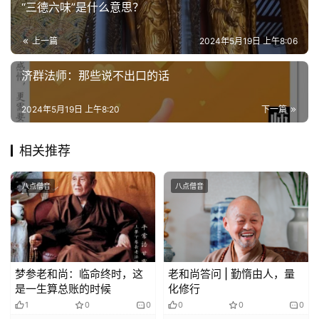
“三德六味”是什么意思？
上一篇
2024年5月19日 上午8:06
济群法师：那些说不出口的话
2024年5月19日 上午8:20
下一篇
相关推荐
八点僧音
八点僧音
梦参老和尚：临命终时，这
老和尚答问 | 勤惰由人，量
是一生算总账的时候
化修行
1
0
0
0
0
0