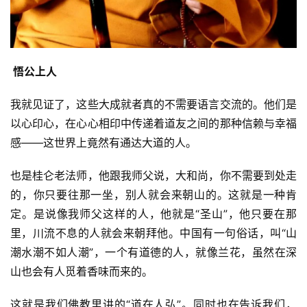
 悟公上人
资
我就见证了，这些大成就者真的不需要语言交流的。他们是
讯
以心印心，在心心相印中传递着道友之间的那种信赖与幸福
八
感——这世界上竟然有通达大道的人。
点
僧
也是桂仑老法师，他跟我师父说，大和尚，你不需要到处走
音
的，你只要往那一坐，别人就会来朝山的。这就是一种肯
定。是说像我师父这样的人，他就是“圣山”，他只要在那
高
里，川流不息的人就会来朝拜他。中国有一句俗话，叫“山
僧
潮水潮不如人潮”，一个有道德的人，就像兰花，虽然在深
访
山也会有人觅着香味而来的。
谈
这就是我们佛教里讲的“道在人弘”。同时也在告诉我们，