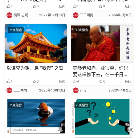
废了…
好心也会成为别人的负担
1
0
0
1
0
0
编辑 志斌
2022年12月31日
三三两两
2024年8月8日
八点僧音
八点僧音
以谦卑为钥，启 “我慢” 之锁
梦参老和尚：业很重，你只
要这样修下去，在一千日绝
对清净
1
0
0
4
0
0
三三两两
2025年10月13日
smy
2023年4月2日
八点僧音
八点僧音