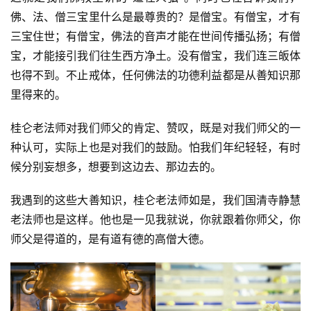
心
佛、法、僧三宝里什么是最尊贵的？是僧宝。有僧宝，才有
乐
三宝住世；有僧宝，佛法的音声才能在世间传播弘扬；有僧
菩
宝，才能接引我们往生西方净土。没有僧宝，我们连三皈体
提
也得不到。不止戒体，任何佛法的功德利益都是从善知识那
里得来的。
专
题
桂仑老法师对我们师父的肯定、赞叹，既是对我们师父的一
种认可，实际上也是对我们的鼓励。怕我们年纪轻轻，有时
公
候分别妄想多，想要到这边去、那边去的。
益
慈
我遇到的这些大善知识，桂仑老法师如是，我们国清寺静慧
善
老法师也是这样。他也是一见我就说，你就跟着你师父，你
师父是得道的，是有道有德的高僧大德。
佛
教
人
登录
注册
物