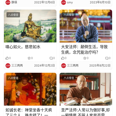
静瑛
2022年12月6日
smy
2023年6月10日
八点僧音
八点僧音
嗔心如火，慈悲如水
大安法师：颠倒生活，导致
生病，念咒能治疗吗？
0
0
0
0
0
0
三三两两
2024年12月2日
三三两两
2025年8月22日
八点僧音
八点僧音
如诚长老：禅堂坐香十天疯
圣严法师:人常以为做好事,却
了三个人，路走错了！一生
一厢情愿,不管人家是否需要,