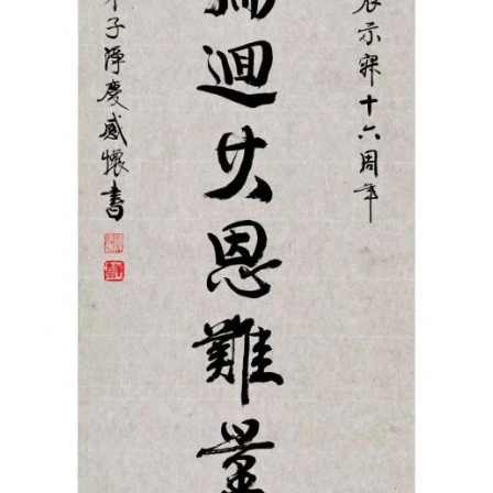
策
法
规
免
责
声
明