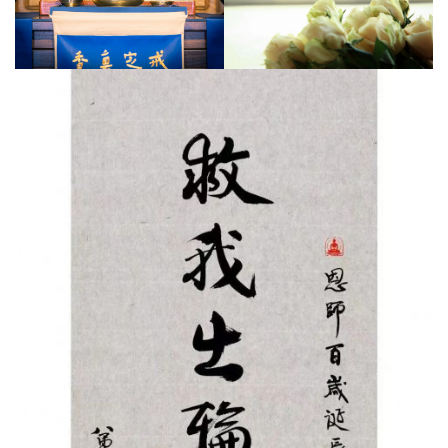
寺
院
巡
礼
视
频
纪
录
佛
教
艺
术
政