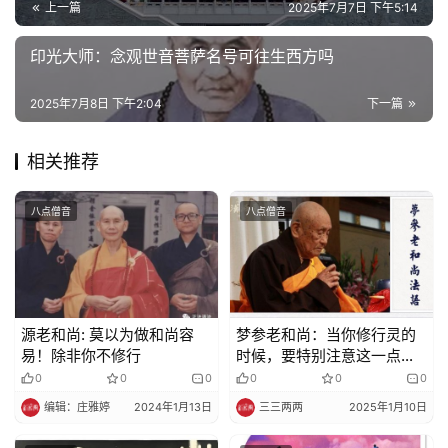
上一篇
2025年7月7日 下午5:14
乐
菩
印光大师：念观世音菩萨名号可往生西方吗
提
2025年7月8日 下午2:04
下一篇
专
题
相关推荐
公
八点僧音
八点僧音
益
慈
善
佛
源老和尚: 莫以为做和尚容
梦参老和尚：当你修行灵的
教
易！除非你不修行
时候，要特别注意这一点！
人
否则会遭磨难
登录
注册
0
0
0
0
0
0
物
编辑：庄雅婷
2024年1月13日
三三两两
2025年1月10日