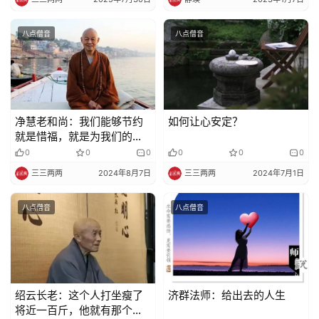
法
规
八点僧音
八点僧音
免
责
声
明
净慧老和尚：我们能够节约
如何让心安定？
就是惜福，就是为我们的福
德因缘创造条件
0
0
0
0
0
0
三三两两
2024年8月7日
三三两两
2024年7月1日
八点僧音
八点僧音
绍云长老：这个人打坐瘦了
济群法师：给出去的人生
将近一百斤，他就有那个决