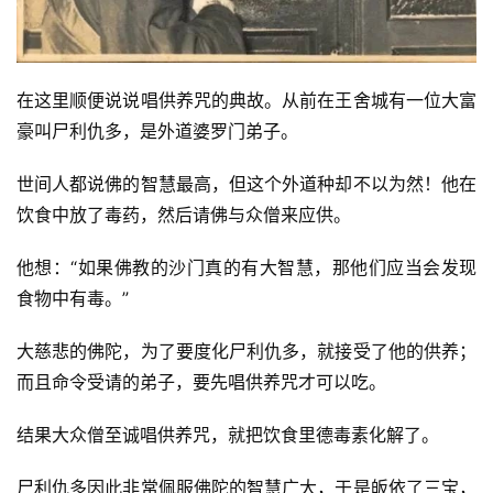
在这里顺便说说唱供养咒的典故。从前在王舍城有一位大富
豪叫尸利仇多，是外道婆罗门弟子。
世间人都说佛的智慧最高，但这个外道种却不以为然！他在
饮食中放了毒药，然后请佛与众僧来应供。
他想：“如果佛教的沙门真的有大智慧，那他们应当会发现
食物中有毒。”
大慈悲的佛陀，为了要度化尸利仇多，就接受了他的供养；
而且命令受请的弟子，要先唱供养咒才可以吃。
结果大众僧至诚唱供养咒，就把饮食里德毒素化解了。
尸利仇多因此非常佩服佛陀的智慧广大，于是皈依了三宝，