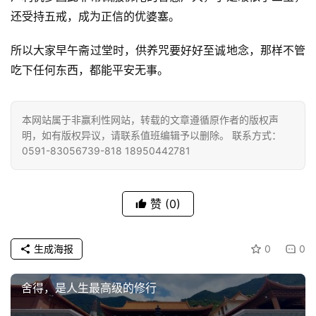
还受持五戒，成为正信的优婆塞。
所以大家早午斋过堂时，供养咒要好好至诚地念，那样不管
吃下任何东西，都能平安无事。
资
讯
本网站属于非赢利性网站，转载的文章遵循原作者的版权声
八
明，如有版权异议，请联系值班编辑予以删除。 联系方式：
点
0591-83056739-818 18950442781
僧
音
赞
(0)
高
僧
生成海报
0
0
访
谈
舍得，是人生最高级的修行
心