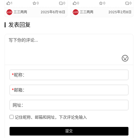
心和毅力
1
0
0
0
0
0
三三两两
2025年6月16日
三三两两
2025年2月8日
发表回复
*
昵称：
*
邮箱：
网址：
记住昵称、邮箱和网址，下次评论免输入
提交