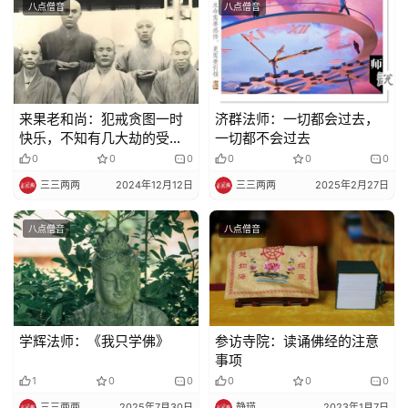
寺
八点僧音
八点僧音
院
巡
礼
视
来果老和尚：犯戒贪图一时
济群法师：一切都会过去，
快乐，不知有几大劫的受
一切都不会过去
频
苦！
0
0
0
0
0
0
三三两两
2024年12月12日
三三两两
2025年2月27日
纪
录
八点僧音
八点僧音
佛
教
艺
术
学辉法师：《我只学佛》
参访寺院：读诵佛经的注意
事项
政
1
0
0
0
0
0
策
三三两两
2025年7月30日
静瑛
2023年1月7日