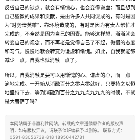
专
反省自己的缺点，就会有惭愧心，也会变得谦虚；而且想到
题
自己些微的成果和贡献，是由许多人共同促成的，有时是因
为“时势造英雄”，靠环境造成的，有时是因为有贵人帮忙才
公
益
完成的，不全然是因为自己的因素。能够这样想，渐渐就会
慈
转变自己的观念，而不再老是觉得自己了不起，傲慢的态度
善
和习气，慢慢地就会转变为谦虚和惭愧。如此，自我就能够
减少一点，自我也就消融一点了。
佛
教
所以，自我消融是要可以用惭愧的心、谦虚的心，而一点一
人
登录
注册
滴地完成。一开始从消融百分之零点零就好，只要持之以恒
物
地坚持下去，等到消融到百分之九九点九九九的时候，不就
是大菩萨了吗？
寺
院
巡
本网站属于非赢利性网站，转载的文章遵循原作者的版权声
礼
明，如有版权异议，请联系值班编辑予以删除。 联系方式：
0591-83056739-818 18950442781