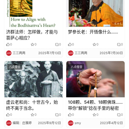
责
声
明
济群法师：怎样做，才能与
梦参长老：开悟像什么……
菩萨心相应？
0
0
0
0
0
0
三三两两
2025年7月13日
三三两两
2025年7月30日
八点僧音
八点僧音
虚云老和尚：十世古今，始
108颗、54颗、18颗佛珠……
终不离于当念。
带你“解锁”捻在手里的秘密
0
0
0
0
0
0
编辑：庄雅婷
2025年9月12日
smy
2023年4月12日