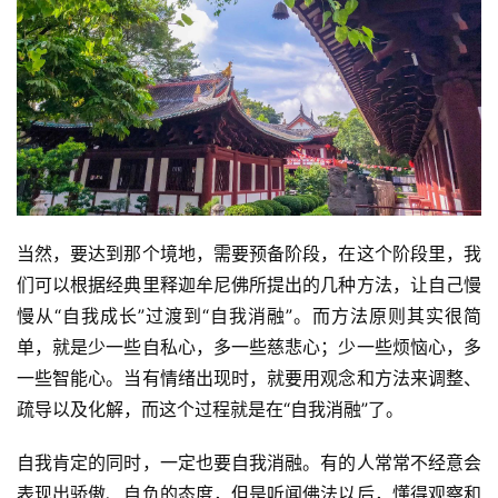
讯
八
点
僧
音
高
僧
当然，要达到那个境地，需要预备阶段，在这个阶段里，我
访
们可以根据经典里释迦牟尼佛所提出的几种方法，让自己慢
谈
慢从“自我成长”过渡到“自我消融”。而方法原则其实很简
单，就是少一些自私心，多一些慈悲心；少一些烦恼心，多
心
一些智能心。当有情绪出现时，就要用观念和方法来调整、
乐
疏导以及化解，而这个过程就是在“自我消融”了。
菩
提
自我肯定的同时，一定也要自我消融。有的人常常不经意会
表现出骄傲、自负的态度，但是听闻佛法以后，懂得观察和