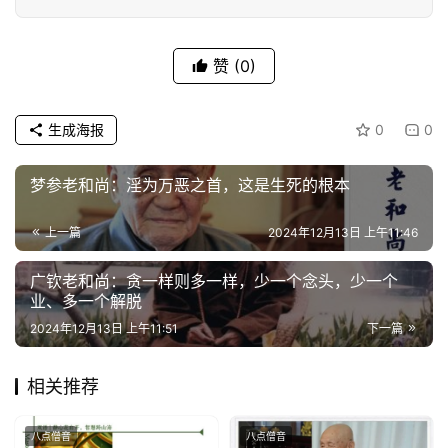
视
频
赞
(0)
纪
录
生成海报
0
0
佛
梦参老和尚：淫为万恶之首，这是生死的根本
教
艺
上一篇
2024年12月13日 上午11:46
术
广钦老和尚：贪一样则多一样，少一个念头，少一个
业、多一个解脱
政
策
2024年12月13日 上午11:51
下一篇
法
规
相关推荐
免
八点僧音
八点僧音