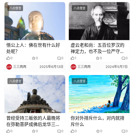
八点僧音
八点僧音
悟公上人：佛在世有什么好
虚云老和尚：五百位罗汉的
处呢？
禅定力，也不及一位严守禁
戒的僧人
0
0
0
1
0
0
三三两两
2025年6月13日
三三两两
2024年5月7日
八点僧音
八点僧音
曾经受持三皈依的人最晚将
你对外排斥什么，对内就排
在弥勒菩萨成佛后龙华三会
斥什么
的初会中解脱生死！
0
0
0
0
0
0