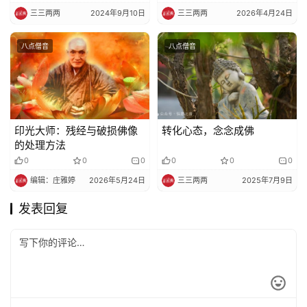
三三两两
2024年9月10日
三三两两
2026年4月24日
八点僧音
八点僧音
印光大师：残经与破损佛像
转化心态，念念成佛
的处理方法
0
0
0
0
0
0
编辑：庄雅婷
2026年5月24日
三三两两
2025年7月9日
发表回复