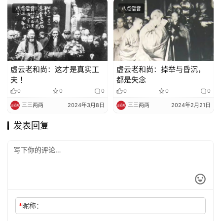
八点僧音
八点僧音
虛云老和尚：这才是真实工
虚云老和尚：掉举与昏沉，
夫 ！
都是失念
0
0
0
0
0
0
三三两两
2024年3月8日
三三两两
2024年2月21日
发表回复
*
昵称：