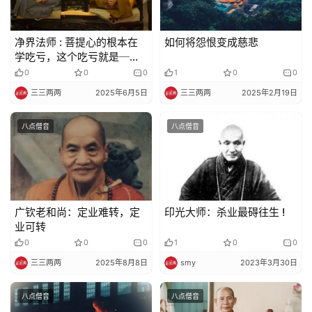
声
明
净界法师 : 菩提心的根本在
如何将怨恨变成慈悲
学吃亏，这个吃亏就是──
忍让
0
0
0
1
0
0
三三两两
2025年6月5日
三三两两
2025年2月19日
八点僧音
八点僧音
广钦老和尚：定业难转，定
印光大师：杀业最碍往生 !
业可转
0
0
0
1
0
0
三三两两
2025年8月8日
smy
2023年3月30日
八点僧音
八点僧音