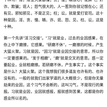
诈、欺骗；诳人；怨气很大的，人一惹到你就记恨在心；还
有见，邪知邪见，不是正见；枉；讼，就是爱打官司。这十
种是因，淫、贪、慢、瞋、诈、诳、怨、见、枉、讼，这是
十种。
第一个先讲“淫习交接”。“习”就是业，过去的业因感果，在
你上中下磨擦，它感果。“研磨不休”，一磨擦的时候，产生
大猛火聚。习就是因，“因习”就是业因交接的意思，所以你
一定要感果的。“发于相磨”，“磨”就是交叉的意思。惑一定
要起业，业就相磨擦。若研磨不休，产生事实了。这个事实
是什么？大猛火聚。这个我想我们很多道友也许有的、也许
没有的，一般的就我们出家学道的人大概很少，但是你无量
劫来的业因，这个习气不会断的，这叫习气，不是现行的果
报。习就是业因，业因就感报，报就感到苦果，这都是你的
惑业所以名的。
资
讯