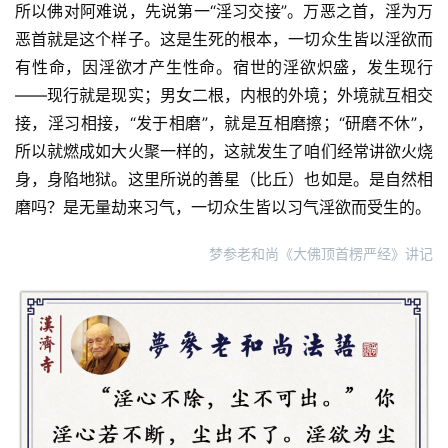
所以佛对阿难说，先说第一“淫习交接”。万恶之首，淫为万
恶首就是这个样子。这是生死的根本，一切众生皆以淫欲而
八
有性命，因淫欲才产生性命。宿世的淫欲炽盛，发生现行
点
——现行就是现实；男女二根，内根的外境；外境就互相交
僧
音
接，淫习相接，“发于相磨”，就是互相磨擦；“研磨不休”，
所以就燃成如大火聚一样的，这就发生了咱们经常讲欲火烧
高
身，身陷地狱。这里所说的善星（比丘）也如是。是自然相
僧
磨吗？是无量劫来习气，一切众生皆以习气淫欲而受生的。
访
谈
梦参老和尚《大佛顶首楞严经》讲记
心
乐
菩
提
专