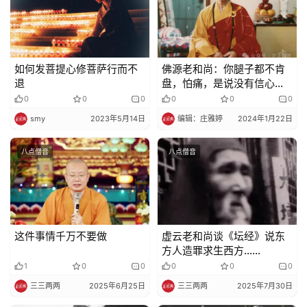
如何发菩提心修菩萨行而不
佛源老和尚：你腿子都不肯
退
盘，怕痛，是说没有信心，
没有毅力
0
0
0
0
0
0
smy
2023年5月14日
编辑：庄雅婷
2024年1月22日
八点僧音
八点僧音
这件事情千万不要做
虚云老和尚谈《坛经》说东
方人造罪求生西方……
1
0
0
0
0
0
三三两两
2025年6月25日
三三两两
2025年7月30日