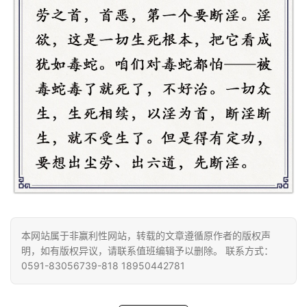
题
公
益
慈
善
佛
教
人
登录
注册
物
寺
院
本网站属于非赢利性网站，转载的文章遵循原作者的版权声
巡
明，如有版权异议，请联系值班编辑予以删除。 联系方式：
礼
0591-83056739-818 18950442781
视