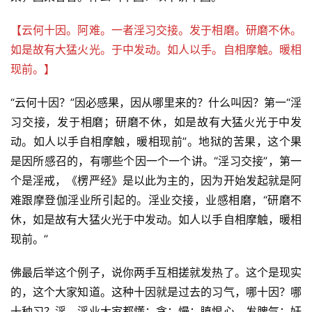
【云何十因。阿难。一者淫习交接。发于相磨。研磨不休。
如是故有大猛火光。于中发动。如人以手。自相摩触。暖相
现前。】
“云何十因？”因必感果，因从哪里来的？什么叫因？第一“淫
习交接，发于相磨；研磨不休，如是故有大猛火光于中发
动。如人以手自相摩触，暖相现前”。地狱的苦果，这个果
是因所感召的，有哪些个因一个一个讲。“淫习交接”，第一
个是淫戒，《楞严经》是以此为主的，因为开始发起就是阿
难跟摩登伽淫业所引起的。淫业交接，业感相磨，“研磨不
休，如是故有大猛火光于中发动。如人以手自相摩触，暖相
现前。”
佛最后举这个例子，说你两手互相搓就发热了。这个是现实
的，这个大家知道。这种十因就是过去的习气，哪十因？哪
十种习？淫，淫业大家都懂；贪；慢；瞋恨心，发脾气；奸