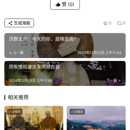
赞
(0)
频
纪
生成海报
0
0
录
济群法师：今天的你，是晴是雨？
佛
教
上一篇
2024年12月13日 上午11:43
艺
术
用惭愧和谦虚来消融自我
政
2024年12月13日 上午11:48
下一篇
策
法
相关推荐
规
八点僧音
八点僧音
免
责