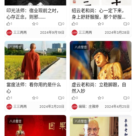
印光法师：宿业现前之时，
绍云老和尚：心一定下来，
心存正念，则邪……
身上舒舒服服，那个舒服是
难以言表的
1
0
0
0
0
0
三三两两
2024年9月19日
三三两两
2024年3月28日
八点僧音
八点僧音
當度法师：看你用的是什么
虚云老和尚：立稳脚跟，自
心
然入妙
1
0
0
0
0
0
三三两两
2024年2月20日
编辑：庄雅婷
2024年4月25日
八点僧音
八点僧音