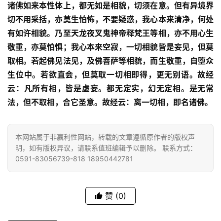
诸佛如来本性体上，都无如是相貌，切须在意。但有异境界
公
切不用采括，亦莫生怕怖，不要疑惑，我心本来清净，何处
益
有如许相貌。乃至天龙夜叉鬼神帝释梵王等相，亦不用心生
慈
敬重，亦莫怕惧；我心本来空寂，一切相貌皆是妄见，但莫
善
取相。若起佛见法见，及佛菩萨等相貌，而生敬重，自堕众
生位中。若欲直会，但莫取一切相即得，更无别语。故经
佛
云：凡所有相，皆是虚妄。都无定实，幻无定相。是无常
教
法，但不取相，合它圣意。故经云：离一切相，即名诸佛。
人
登录
注册
物
本网站属于非赢利性网站，转载的文章遵循原作者的版权声
寺
明，如有版权异议，请联系值班编辑予以删除。 联系方式：
院
0591-83056739-818 18950442781
巡
礼
赞
(0)
视
频