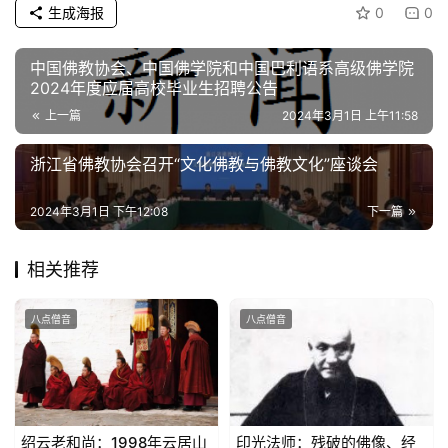
生成海报
0
0
纪
中国佛教协会、中国佛学院和中国巴利语系高级佛学院
录
2024年度应届高校毕业生招聘公告
上一篇
2024年3月1日 上午11:58
佛
教
浙江省佛教协会召开“文化佛教与佛教文化”座谈会
艺
术
2024年3月1日 下午12:08
下一篇
政
相关推荐
策
法
八点僧音
八点僧音
规
免
责
声
绍云老和尚：1998年云居山
印光法师：残破的佛像、经