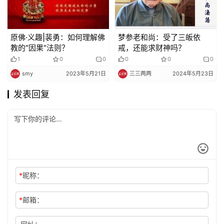
原佛·义趣|裴勇：如何理解佛
梦参老和尚：受了三皈依
教的“因果”法则？
戒，还能求财神吗？
1
0
0
0
0
0
smy
2023年5月21日
三三两两
2024年5月23日
发表回复
*
昵称：
*
邮箱：