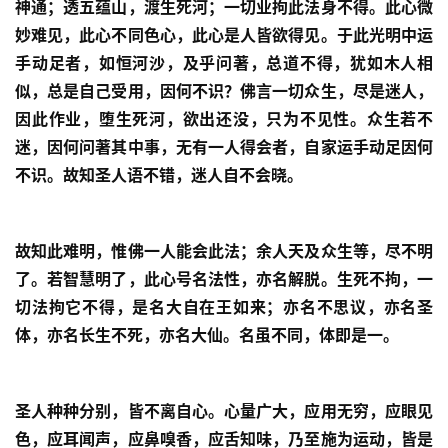
神通；透五蕴山，渡生死河；一切业拘此法身不得。此心微
妙难见，此心不同色心，此心是人皆欲得见。于此光明中运
手动足者，如恒河沙，及乎问著，总道不得，犹如木人相
似，总是自己受用，因何不识？佛言一切众生，尽是迷人，
因此作业，堕生死河，欲出还没，只为不见性。众生若不
迷，因何问著其中事，无有一人得会者，自家运手动足因何
不识。故知圣人语不错，迷人自不会晓。
故知此难明，惟佛一人能会此法；余人天及众生等，尽不明
了。若智慧明了，此心号名法性，亦名解脱。生死不拘，一
切法拘它不得，是名大自在王如来；亦名不思议，亦名圣
体，亦名长生不死，亦名大仙。名虽不同，体即是一。
资
圣人种种分别，皆不离自心。心量广大，应用无穷，应眼见
讯
色，应耳闻声，应鼻嗅香，应舌知味，乃至施为运动，皆是