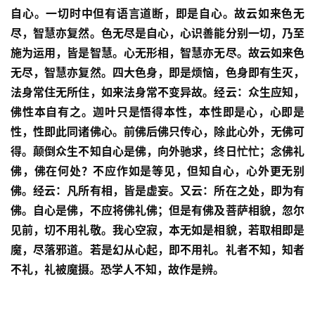
自心。一切时中但有语言道断，即是自心。故云如来色无
八
点
尽，智慧亦复然。色无尽是自心，心识善能分别一切，乃至
僧
施为运用，皆是智慧。心无形相，智慧亦无尽。故云如来色
音
无尽，智慧亦复然。四大色身，即是烦恼，色身即有生灭，
法身常住无所住，如来法身常不变异故。经云：众生应知，
高
佛性本自有之。迦叶只是悟得本性，本性即是心，心即是
僧
性，性即此同诸佛心。前佛后佛只传心，除此心外，无佛可
访
得。颠倒众生不知自心是佛，向外驰求，终日忙忙；念佛礼
谈
佛，佛在何处？不应作如是等见，但知自心，心外更无别
佛。经云：凡所有相，皆是虚妄。又云：所在之处，即为有
心
佛。自心是佛，不应将佛礼佛；但是有佛及菩萨相貌，忽尔
乐
菩
见前，切不用礼敬。我心空寂，本无如是相貌，若取相即是
提
魔，尽落邪道。若是幻从心起，即不用礼。礼者不知，知者
不礼，礼被魔摄。恐学人不知，故作是辨。
专
题