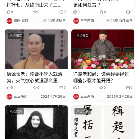
明
打禅七，从终南山来了三个
该如何处置 ？
穿喇嘛衣服的人…
0
0
0
0
0
0
编辑 志斌
2023年1月8日
三三两两
2025年10月16日
八点僧音
八点僧音
佛源长老：晚饭不吃人就清
净慧老和尚：读佛经要经过
爽，火气欲心就没那么重…
哪些步骤才能开悟？
0
0
0
1
0
0
三三两两
2024年7月26日
三三两两
2025年2月28日
八点僧音
八点僧音