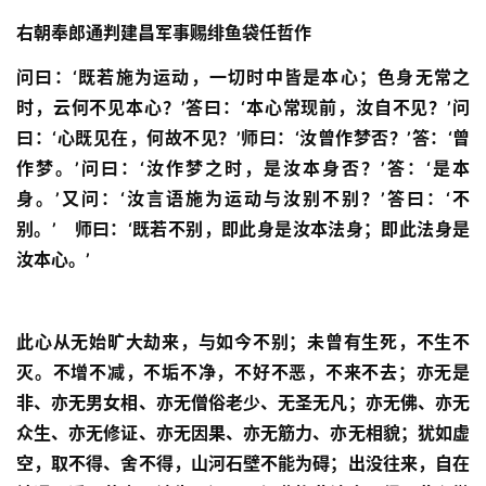
右朝奉郎通判建昌军事赐绯鱼袋任哲作
问曰：‘既若施为运动，一切时中皆是本心；色身无常之
时，云何不见本心？’答曰：‘本心常现前，汝自不见？’问
曰：‘心既见在，何故不见？’师曰：‘汝曾作梦否？’答：‘曾
作梦。’问曰：‘汝作梦之时，是汝本身否？’答：‘是本
身。’又问：‘汝言语施为运动与汝别不别？’答曰：‘不
别。’　师曰：‘既若不别，即此身是汝本法身；即此法身是
汝本心。’
此心从无始旷大劫来，与如今不别；未曾有生死，不生不
灭。不增不减，不垢不净，不好不恶，不来不去；亦无是
非、亦无男女相、亦无僧俗老少、无圣无凡；亦无佛、亦无
众生、亦无修证、亦无因果、亦无筋力、亦无相貌；犹如虚
空，取不得、舍不得，山河石壁不能为碍；出没往来，自在