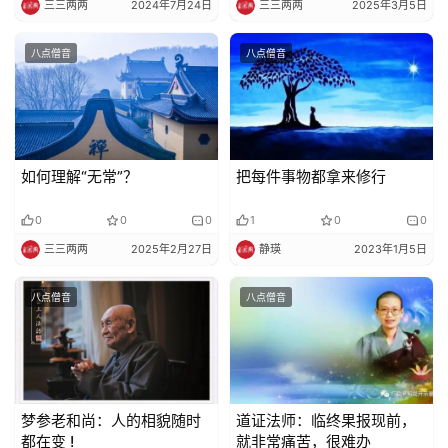
纪
三三两两
2024年7月24日
三三两两
2025年3月5日
录
八点僧音
八点僧音
佛
教
艺
术
如何理解“无常”？
把每件事物都拿来修行
政
0
0
0
1
0
0
策
三三两两
2025年2月27日
静瑛
2023年1月5日
法
规
八点僧音
八点僧音
免
责
声
明
梦参老和尚：人的相貌随时
道证法师：临终果报现前，
都在变 !
就非常痛苦，很难办