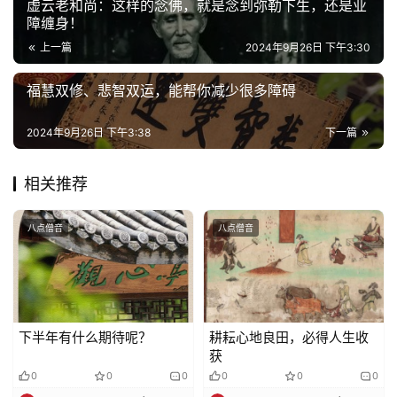
虚云老和尚：这样的念佛，就是念到弥勒下生，还是业
益
障缠身！
慈
上一篇
2024年9月26日 下午3:30
善
福慧双修、悲智双运，能帮你减少很多障碍
佛
教
2024年9月26日 下午3:38
下一篇
人
登录
注册
物
相关推荐
寺
八点僧音
八点僧音
院
巡
礼
视
下半年有什么期待呢？
耕耘心地良田，必得人生收
频
获
0
0
0
0
0
0