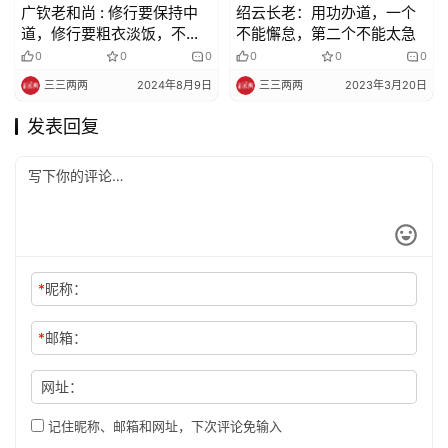
广钦老和尚 : 修行要保持中
绍云长老：用功办道，一个
道，修行要粗衣淡饭，不着
不能懈怠，第二个不能太急
香味触法，但是要自然，不
0
0
0
0
0
0
是刻意地不吃饭、不穿衣、
三三两两
2024年8月9日
三三两两
2023年3月20日
挨冻、不睡觉。
发表回复
*
昵称：
*
邮箱：
网址：
记住昵称、邮箱和网址，下次评论免输入