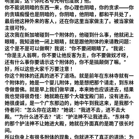
明里面，这个弥陀名号光明也度脱了他。
你不能说阴暗的东西一来，你心理也阴暗，你的贪求——你
的贪瞋痴慢也是阴暗的，你阴暗，他阴暗，都和平共处了，
最后他这种外来的客人，还在你这里当家做主了。被当家做
主很可怜。
这次我在新加坡碰到一个附体的，他碰到什么事，他就闭上
眼睛，我知道他一闭上眼睛，就是跟他附体的来请教问题：
这个是不是可以做啊？我说：
“你不要闭眼睛了。”
我说：
“你是主人翁啊，你不要让他反客为主，你不要做奴才呀，
还有什么事你要请示这个附体的，你不是搞颠倒了嘛。”
好，所以这些大家千万要注意 ！
你这个附体的还真的进不了道场。就是前年在东林寺就有一
个附体的，她是一个婴儿附体，她是想把那个请走，到东林
寺做普佛。就是早上我们做早课，本来她也应该进去，结果
我也觉得很奇怪：她就跪在那个大雄宝殿门前，没有进去。
她很虔诚，是一个广东那边的，她中午到我这来，是我那个
资
侍者问：“怎么你在这跪？”她说：“我进不去，进不去大
讯
殿。”“为什么进不去？”说：“护法神不让我进去。”东林寺
的那个护法神不让她进大殿，她就在外面真的是跪了很长时
间。
八
所以你身上有很多附体的现象，你就进不了真正的道场；为