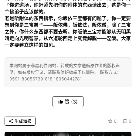
点
了你进道场，你赶紧先把你的附体的东西请出去，这是你一
僧
个佛弟子应该做的。
音
老是听附体的东西指示，你皈依三宝都有问题了。你一定要
想到你是三宝弟子——皈依佛，皈依法，皈依僧，除了三宝
之外，你什么东西都不要去听。你皈依三宝才能够从无明黑
高
暗走向光明智慧，从六道轮回走上究竟解脱——涅槃。大家
僧
一定要建立这样的知见。
访
谈
本网站属于非赢利性网站，转载的文章遵循原作者的版权声
心
明，如有版权异议，请联系值班编辑予以删除。 联系方式：
乐
0591-83056739-818 18950442781
菩
提
赞
(3)
专
题
生成海报
0
0
公