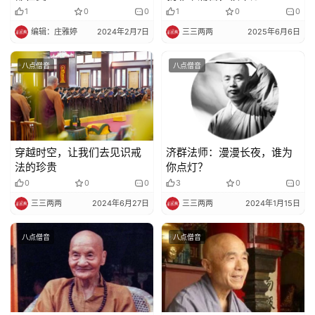
1
0
0
1
0
0
编辑：庄雅婷
2024年2月7日
三三两两
2025年6月6日
八点僧音
八点僧音
穿越时空，让我们去见识戒
济群法师：漫漫长夜，谁为
法的珍贵
你点灯？
0
0
0
3
0
0
三三两两
2024年6月27日
三三两两
2024年1月15日
八点僧音
八点僧音