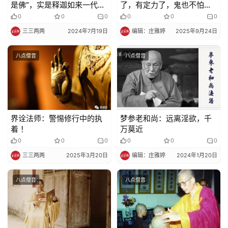
是佛”，实是释迦如来一代时
了，有定力了，鬼也不怕，
教大法纲宗。
魔也不怕，那就是神通
0
0
0
0
0
0
三三两两
2024年7月19日
编辑：庄雅婷
2025年9月24日
八点僧音
八点僧音
界诠法师：警惕修行中的执
梦参老和尚：远离淫欲，千
着 ！
万莫近
0
0
0
0
0
0
三三两两
2025年3月20日
编辑：庄雅婷
2024年1月20日
八点僧音
八点僧音