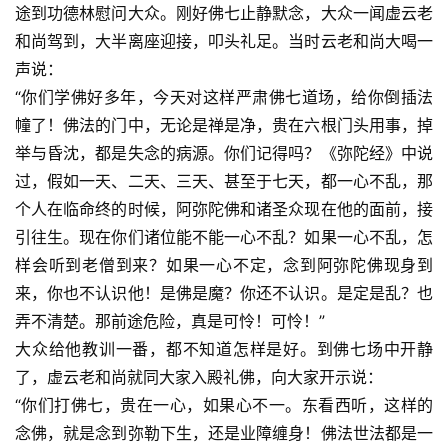
途到功德林慰问大众。刚好佛七止静默念，大众一闻虚云老
和尚驾到，大半离座迎接，叩头礼足。当时云老和尚大喝一
声说：
“你们学佛好多年，今天对这样严肃佛七道场，给你倒插法
幢了！佛法的门中，无论是禅是净，贵在六根门头用事，掉
举与昏沈，都是失念的病源。你们记得吗？《弥陀经》中说
过，假如一天、二天、三天、甚至于七天，都一心不乱，那
个人在临命终的时候，阿弥陀佛和诸圣众现在他的面前，接
引往生。现在你们诸位能不能一心不乱？如果一心不乱，怎
样会听到老僧到来？如果一心不定，念到阿弥陀佛现身到
来，你也不认识他！是佛是魔？你还不认识。是定是乱？也
弄不清楚。那前途危险，真是可怜！可怜！”
大众给他教训一番，都不知道怎样是好。到佛七场中开静
了，虚云老和尚就同大家入殿礼佛，向大家开示说：
“你们打佛七，贵在一心，如果心不一。东看西听，这样的
念佛，就是念到弥勒下生，还是业障缠身！佛法世法都是一