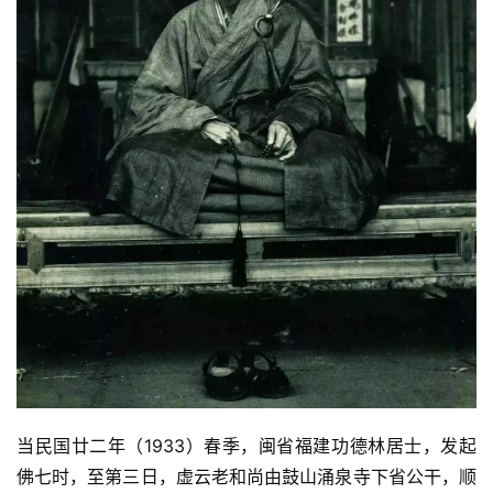
当民国廿二年（1933）春季，闽省福建功德林居士，发起
佛七时，至第三日，虚云老和尚由鼓山涌泉寺下省公干，顺