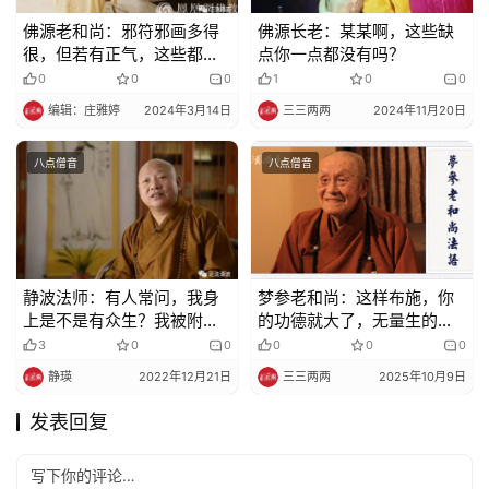
佛源老和尚：邪符邪画多得
佛源长老：某某啊，这些缺
很，但若有正气，这些都陷
点你一点都没有吗？
害不了你
0
0
0
1
0
0
编辑：庄雅婷
2024年3月14日
三三两两
2024年11月20日
八点僧音
八点僧音
静波法师：有人常问，我身
梦参老和尚：这样布施，你
上是不是有众生？我被附体
的功德就大了，无量生的福
了？
报也不尽
3
0
0
0
0
0
静瑛
2022年12月21日
三三两两
2025年10月9日
发表回复