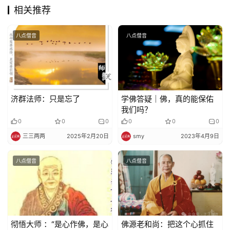
教
相关推荐
艺
术
八点僧音
八点僧音
政
策
法
规
济群法师：只是忘了
学佛答疑｜佛，真的能保佑
我们吗？
0
0
0
0
0
0
免
三三两两
2025年2月20日
smy
2023年4月9日
责
声
八点僧音
八点僧音
明
彻悟大师 ：“是心作佛，是心
佛源老和尚：把这个心抓住