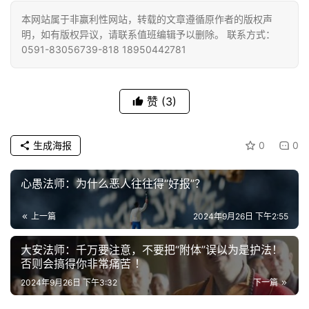
佛
本网站属于非赢利性网站，转载的文章遵循原作者的版权声
教
明，如有版权异议，请联系值班编辑予以删除。 联系方式：
0591-83056739-818 18950442781
人
登录
注册
物
赞
(3)
寺
院
巡
生成海报
0
0
礼
心愚法师：为什么恶人往往得“好报”？
视
频
上一篇
2024年9月26日 下午2:55
纪
大安法师：千万要注意，不要把“附体”误以为是护法！
否则会搞得你非常痛苦 ！
录
2024年9月26日 下午3:32
下一篇
佛