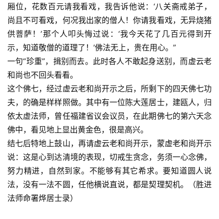
厢位，花数百元请我看戏，我告诉他说：‘八关斋戒弟子，
高
僧
尚且不可看戏，何况我出家的僧人！你请我看戏，无异烧猪
访
供菩萨！’那个人叩头悔过说：‘我今天花了几百元得到开
谈
示，知道敬僧的道理了！’佛法无上，贵在用心。”
一句“珍重”，揖别而去。此时各人不敢起身送别，而虚云老
心
和尚也不回头看看。
乐
这个佛七，经过虚云老和尚开示之后，所剩下的四天佛七功
菩
夫，的确是样样照做。其中有一位陈大莲居士，建瓯人，归
提
依太虚法师，曾任福建省议会议员，在此期佛七的第六天念
佛中，看见地上显出黄金色，很是高兴。
专
结七后特地上鼓山，再请虚云老和尚开示，蒙虚老和尚开示
题
说：这是心到达清境的表现，切戒生贪念，务须一心念佛，
公
努力精进，自然到家。不能够有其它希求。要知道圆人说
益
法，没有一法不圆，任他横说直说，都是契理契机。（胜进
慈
法师命署烨居士录）
善