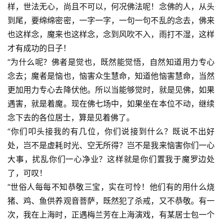
样，世法无心，尚且不可以，何况佛法呢！念佛的人，从头
到尾，要绵绵密密，一字一字，一句一句不乱的念去，佛来
也这样念，魔来也这样念，念到风吹不入，雨打不湿，这样
才有成功的日子！
“为什么呢？佛者是觉也，既然能觉悟，自然知道用力专心
念去；魔者是恼也，恼害众生慧命，知道他恼害慧命，当然
更加用力专心去降伏他。所以当能够觉时，就是见佛，如果
遇害，就是着魔。现在佛七场中，如果坐在本位不动，继续
念下去的各位居士，算是见着佛了。
资
“你们叩头接我的有几位，你们说接到什么？既说不出好
讯
处，岂不是虚耗时光、空无所得？岂不是我来恼害你们一心
大事，扰乱你们一心净业？这样就是你们置我于魔罗边处
八
了，可叹！
点
“世俗人每每不知恭敬三宝，实在可怜！他们有的用什么烧
僧
猪、鸡、鱼供养观音菩萨，既然犯了杀戒，又不恭敬。有一
音
次，我在上海时，正遇梅兰芳在上海演戏，有某居士包一个