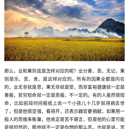
资
讯
八
点
僧
音
那么，业和果到底是怎样对应的呢？业分善、恶、无记，果
高
则是乐、苦、舍，是这样对应的。所有的因果全都是内在
僧
的，业无非就是思，果无非就是受，而非富裕健康就一定是
访
善报，贫穷短命就一定是恶报，不一定的。有的人虽然很短
谈
命，比如前段时间报纸上说一个小孩儿十几岁就得病去世
了，但是他很坚强，看得开，还表示器官要捐献，如果用一
心
般人的思维来衡量，他肯定是苦不堪言，但是他的心里可能
乐
是很坦然的，那他就不一定是你想的那么苦。也就是说，苦
菩