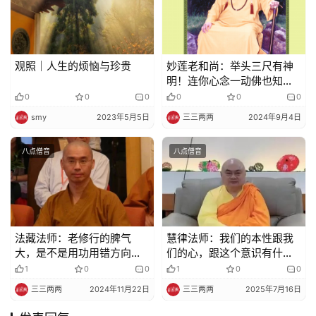
观照｜人生的烦恼与珍贵
妙莲老和尚：举头三尺有神
明！连你心念一动佛也知
道，这样你还敢胆大随便地
0
0
0
0
0
0
胡思乱想吗?
smy
2023年5月5日
三三两两
2024年9月4日
八点僧音
八点僧音
法藏法师：老修行的脾气
慧律法师：我们的本性跟我
大，是不是用功用错方向了
们的心，跟这个意识有什么
呢（如雷贯耳，醍醐灌顶）
不同
1
0
0
1
0
0
三三两两
2024年11月22日
三三两两
2025年7月16日