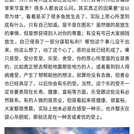
享荣华富贵？很多人都会这么问。其实真正的因果要“业以
思为体”，看着是买了很多鱼放生去了，实际上思心所里到
底有什么，只有自己知道。是不是在图名？虽然做的是放生
的事情，但是想获得别人对你的尊重；有没有号召大家捐钱
放生，自己侵吞了一部分谋取私利？哪怕这个事儿没干出
来，你这么想了，动了这个心了，恶的业就已经形成了。果
只是受，受分苦受、乐受、舍受，你的思心所里面的业是善
的，比如真正想去帮助地震那些地方的人，或者看到别人得
病难受，产生了想帮助他的想法，就算你没有去做，但善业
也已经具足了，以后你会有乐的受。当然，这个乐的受不一
定非要表现在长寿、健康、富裕等方面，乐受跟这些没有必
然联系。有的人做的是恶业，但是看起来很健康、很富裕，
大家都很羡慕，实际上他未必是在感受一种乐，也许整天在
提心吊胆呢，那就还是在一种苦或者忧的受上。