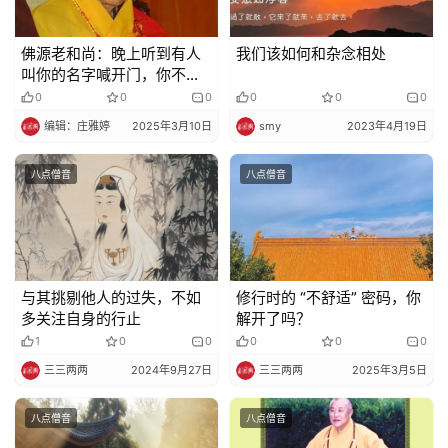
免
佛源老和尚：晚上听到有人
我们该如何和杂念相处
叫你的名字喊开门，你不要
责
应声，它喊几声就走，不会
0
0
0
0
0
0
声
有事
明
编辑：庄雅婷
2025年3月10日
smy
2023年4月19日
八点僧音
八点僧音
与其挑剔他人的过失，不如
修行时的 “不舒适” 密码，你
多关注自身的行止
解开了吗？
1
0
0
0
0
0
三三两两
2024年9月27日
三三两两
2025年3月5日
八点僧音
八点僧音