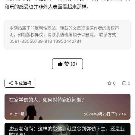
和乐的感受也并非外人表面看起来那样。
提
专
本网站属于非赢利性网站，转载的文章遵循原作者的版权声
题
明，如有版权异议，请联系值班编辑予以删除。 联系方式：
0591-83056739-818 18950442781
公
益
慈
赞
(0)
善
生成海报
0
0
佛
教
在家学佛的人，如何对待家庭问题？
人
登录
注册
物
上一篇
2024年9月26日 下午2:46
寺
虚云老和尚：这样的念佛，就是念到弥勒下生，还是业
院
障缠身！