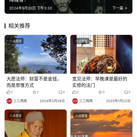
巡
2024年9月26日 下午3:30
下一篇
礼
相关推荐
视
频
八点僧音
八点僧音
纪
录
佛
大愿法师：财富不是金钱，
宽见法师：早晚课是最好的
教
而是思惟方式
实修的法门
艺
0
0
0
0
0
0
术
三三两两
2024年3月28日
三三两两
2025年1月22日
政
八点僧音
八点僧音
策
法
规