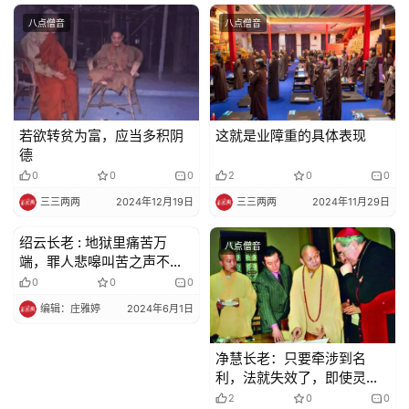
八点僧音
八点僧音
视
频
纪
录
若欲转贫为富，应当多积阴
这就是业障重的具体表现
德
0
0
0
2
0
0
佛
三三两两
2024年12月19日
三三两两
2024年11月29日
教
艺
绍云长老 : 地狱里痛苦万
八点僧音
八点僧音
术
端，罪人悲嗥叫苦之声不绝
于耳
0
0
0
政
编辑：庄雅婷
2024年6月1日
策
法
净慧长老：只要牵涉到名
规
利，法就失效了，即使灵
验，那一定是妖魔鬼怪附身
2
0
0