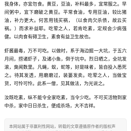
我身体，亦宜勿食。黄豆，豆油，补料最多，宜常服之。早
资
间粥中，宜下磨破之黄豆。平常食油，专用豆油，较比猪
讯
油，补力更大。何苦用钱买祸，（以食肉欠杀债，故云买
祸。）而求补益耶。吃荤之人，若肯吃素，定规会少病强
八
点
健。以肉食有碍卫生，素食有益卫生故也。
僧
音
虾酱最毒，万不可吃。以做时，系于海边掘一大坑，于五六
月间，捞诸虾子，及诸小鱼，倒于坑中。烈日晒之，全坑发
高
滚，臭闻数里。凡蝇，蚁，蛇等，好是味者，皆自投入悉死
僧
之。待其发透，用磨磨过，装篓发卖。吃荤之人，当做宝
访
货，可怜可怜。此系一僧，见其做法，为光说之。
谈
汝既吃素，纵不能令全家吃素，当令少吃。不可买活物到家
心
中杀，家中日日杀生，便成杀场，大不吉祥。
乐
菩
提
本网站属于非赢利性网站，转载的文章遵循原作者的版权声