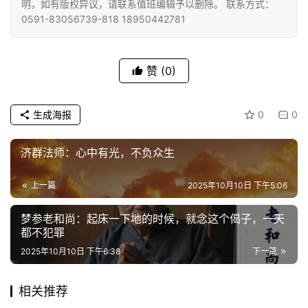
明，如有版权异议，请联系值班编辑予以删除。 联系方式：
0591-83056739-818 18950442781
专
题
赞
(0)
公
益
慈
生成海报
0
0
善
济群法师：心中有光，不负众生
佛
教
上一篇
2025年10月10日 下午5:06
人
登录
注册
物
梦参老和尚：起床一下地的时候，就念这个偈子，一天
都不犯罪
寺
2025年10月10日 下午6:38
下一篇
院
巡
相关推荐
礼