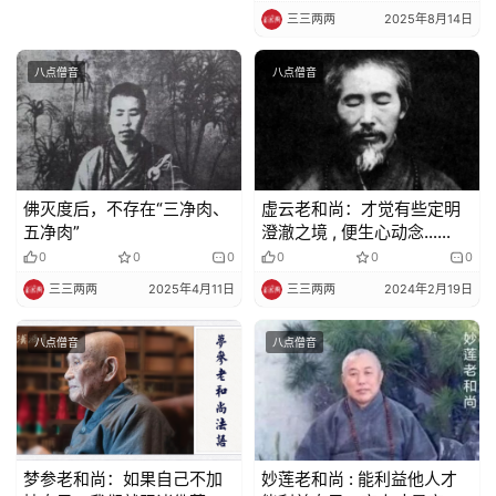
免
的邪法，马上有副作用
三三两两
2025年8月14日
责
声
八点僧音
八点僧音
明
佛灭度后，不存在“三净肉、
虚云老和尚：才觉有些定明
五净肉”
澄澈之境 , 便生心动念……
0
0
0
0
0
0
三三两两
2025年4月11日
三三两两
2024年2月19日
八点僧音
八点僧音
梦参老和尚：如果自己不加
妙莲老和尚 : 能利益他人才