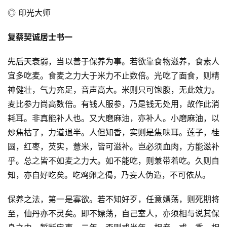
◎ 印光大师
复蔡契诚居士书一
先后天衰弱，当以善于保养为事。若欲靠食物滋养，食素人
宜多吃麦。食麦之力大于米力不止数倍。光吃了面食，则精
神健壮，气力充足，音声高大。米则只可饱腹，无此效力。
麦比参力尚高数倍。有钱人服参，乃是钱无处用，故作此消
耗耳。非真能补人也。又大磨麻油，亦补人。小磨麻油，以
炒焦枯了，力道退半。人但知香，实则是焦味耳。莲子，桂
圆，红枣，芡实，薏米，皆可滋补。岂必须血肉，方能滋补
乎。总之皆不如麦之力大。如不能吃，则兼带着吃。久则自
知，亦自好吃矣。吃鸡卵之偈，乃妄人伪造，不可依从。
保养之法，第一是寡欲。若不知好歹，任意嫖荡，则死期将
至，仙丹亦不灵矣。即不嫖荡，自己室人，亦须相与说其保