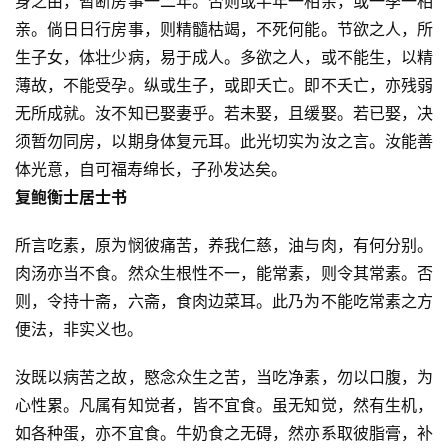
身之由，暂断房事一二年。否则或半年一相亲，或一季一相
亲。倘日日行房事，则精髓枯竭，不死何能。节欲之人，所
生子女，体壮少病，易于成人。多欲之人，或不能生，以精
薄故，不能受孕。纵或生子，或即夭亡。即不夭亡，亦残弱
无所成就。汝不知已娶妻乎。若未娶，且缓娶。若已娶，决
须暂勿同房，以期身体复元耳。此光切实为汝之言。汝能善
体光意，自可福寿绵长，子孙发达矣。
复鲍衡士居士书
所言吃素，原为悯彼痛苦，养我仁慈，油与肉，有何分别。
肉汤亦当不食。然众生根性不一，能常素，则令其常素。否
则，令持十斋，六斋，食肉边菜耳。此乃为不能吃常素之方
便法，非实义也。
汝既以病苦之故，愍念众生之苦，当吃净素，勿以口腹，为
心性累。凡属有知觉者，皆不宜食。虽无知觉，然有生机，
如各种蛋，亦不宜食。牛奶食之无碍，然亦系取彼脂膏，补