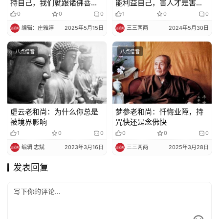
持自己，我们就跟诸佛菩萨
能利益自己，害人才是害自
沟通不了
己
0
0
0
1
0
0
编辑：庄雅婷
2025年5月15日
三三两两
2024年5月30日
八点僧音
八点僧音
虚云老和尚：为什么你总是
梦参老和尚：忏悔业障，持
被境界影响
咒快还是念佛快
1
0
0
0
0
0
编辑 志斌
2023年3月16日
三三两两
2025年3月28日
发表回复