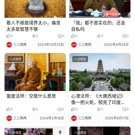
看人不顺是境界太小，痛苦
「我」都不是实在的，还会
太多是智慧不够
自私吗
0
0
0
0
0
0
三三两两
2024年10月25日
三三两两
2025年5月29日
八点僧音
八点僧音
當度法师：空是什么意思
心澄法师：《大唐西域记》
像一把火炬，照亮了印度尘
封已久的真实历史
4
0
0
0
0
0
三三两两
2024年2月18日
三三两两
2025年6月17日
八点僧音
八点僧音