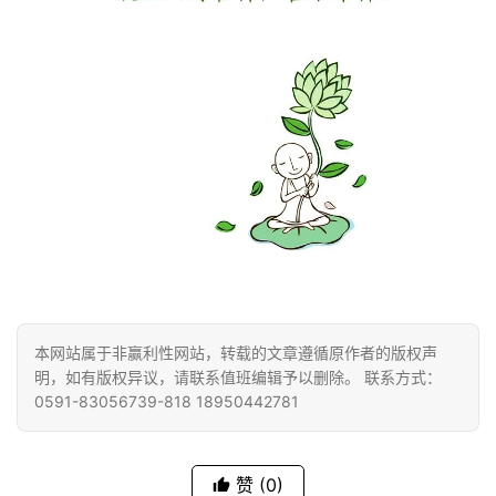
人
登录
注册
物
寺
院
巡
礼
视
频
纪
录
本网站属于非赢利性网站，转载的文章遵循原作者的版权声
明，如有版权异议，请联系值班编辑予以删除。 联系方式：
0591-83056739-818 18950442781
佛
教
艺
赞
(0)
术