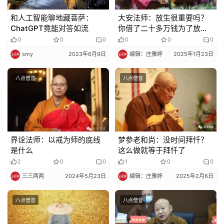
和人工智能聊地藏菩萨：
大安法师：放生很重要吗？
ChatGPT竟能对答如流
你借了二十多万钱为了放生
三十多头牛，为什么？
0
0
0
0
0
0
smy
2023年6月9日
编辑：庄雅婷
2025年1月23日
八点僧音
八点僧音
界诠法师：以戒为师的底线
梦参老和尚：没时间拜忏？
是什么
这么做就等于拜忏了
2
0
0
1
0
0
三三两两
2024年5月23日
编辑：庄雅婷
2025年2月6日
八点僧音
八点僧音