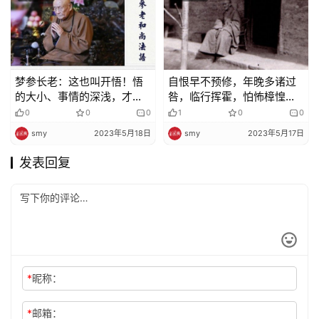
梦参长老：这也叫开悟！悟
自恨早不预修，年晚多诸过
的大小、事情的深浅，才有
咎，临行挥霍，怕怖樟惶，
不同的层次
壳穿雀飞，识心随业……
0
0
0
1
0
0
smy
2023年5月18日
smy
2023年5月17日
发表回复
*
昵称：
*
邮箱：