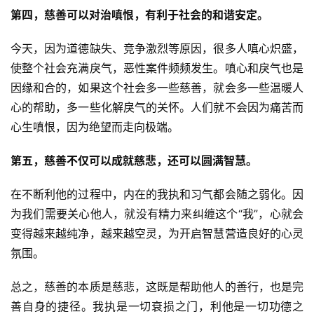
第四，慈善可以对治嗔恨，有利于社会的和谐安定。
今天，因为道德缺失、竞争激烈等原因，很多人嗔心炽盛，
使整个社会充满戾气，恶性案件频频发生。嗔心和戾气也是
因缘和合的，如果这个社会多一些慈善，就会多一些温暖人
心的帮助，多一些化解戾气的关怀。人们就不会因为痛苦而
心生嗔恨，因为绝望而走向极端。
资
讯
第五，慈善不仅可以成就慈悲，还可以圆满智慧。
八
在不断利他的过程中，内在的我执和习气都会随之弱化。因
点
为我们需要关心他人，就没有精力来纠缠这个“我”，心就会
僧
变得越来越纯净，越来越空灵，为开启智慧营造良好的心灵
音
氛围。
高
总之，慈善的本质是慈悲，这既是帮助他人的善行，也是完
僧
善自身的捷径。我执是一切衰损之门，利他是一切功德之
访