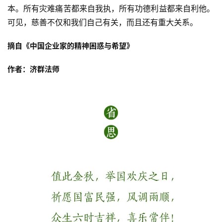
谈
本。所有灾难痛苦都来自我执，所有功德利益都来自利他。
可见，慈善不仅和我们自己有关，而且还有重大关系。
心
摘自《中国企业家的精神困惑与希望》
乐
菩
作者：济群法师
提
专
题
公
益
慈
善
佛
教