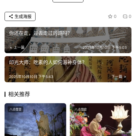
政
生成海报
0
0
策
法
你还在走，过去走过的路吗？
规
上一篇
2025年10月10日 下午5:03
免
责
印光大师：吃素的人如何滋补身体？
声
明
2025年10月10日 下午5:43
下一篇
相关推荐
八点僧音
八点僧音