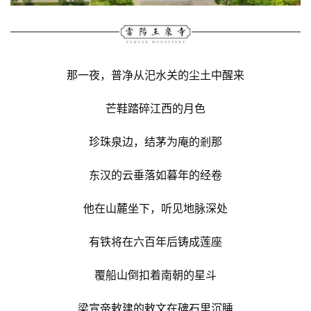
那一夜，普净从汜水关的尘土中醒来
芒鞋踏碎江西的月色
珍珠泉边，结茅为庵的剎那
东汉的云垂落如暮年的经卷
他在山麓坐下，听见地脉深处
有铁将在六百年后铸成莲座
覆船山倒扣着南朝的星斗
梁宣帝敕建的敕文在碑石里沉睡