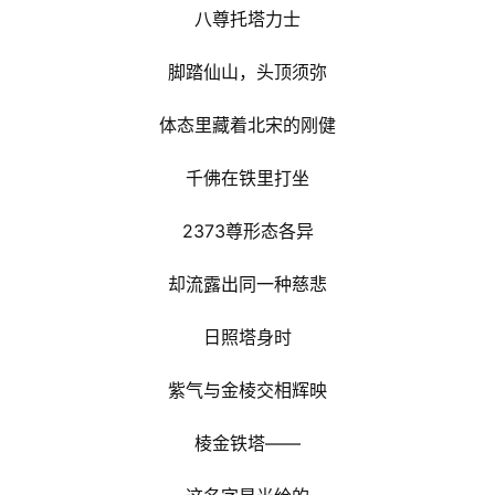
八尊托塔力士
脚踏仙山，头顶须弥
体态里藏着北宋的刚健
千佛在铁里打坐
2373尊形态各异
却流露出同一种慈悲
日照塔身时
紫气与金棱交相辉映
棱金铁塔——