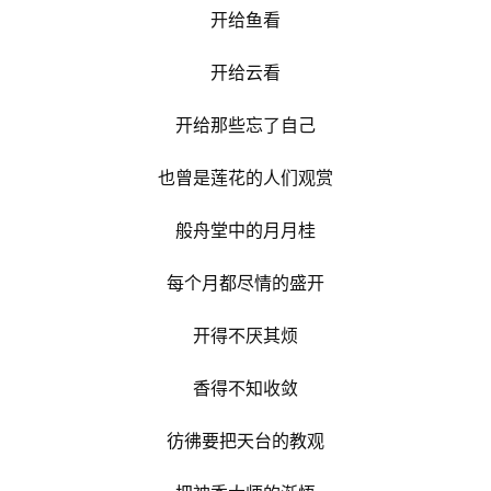
开给鱼看
开给云看
开给那些忘了自己
也曾是莲花的人们观赏
般舟堂中的月月桂
每个月都尽情的盛开
开得不厌其烦
香得不知收敛
彷彿要把天台的教观