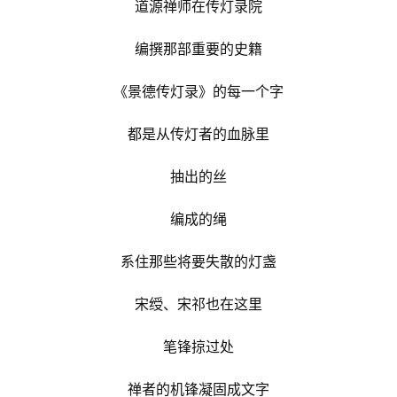
道源禅师在传灯录院
编撰那部重要的史籍
《景德传灯录》的每一个字
都是从传灯者的血脉里
抽出的丝
编成的绳
系住那些将要失散的灯盏
宋绶、宋祁也在这里
笔锋掠过处
禅者的机锋凝固成文字