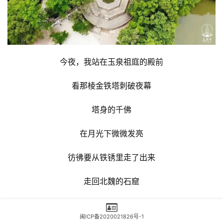
今夜，我站在玉泉祖庭的殿前
看那棱金铁塔刺破夜幕
塔身的千佛
在月光下微微发亮
彷彿要从铁锈里走了出来
走回北魏的石窟
走回隋朝的讲堂
闽ICP备2020021826号-1