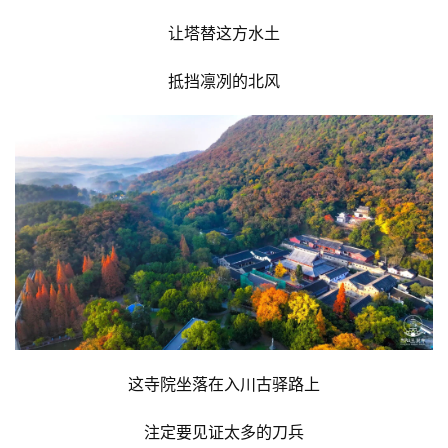
访
谈
让塔替这方水土
心
抵挡凛冽的北风
乐
菩
提
专
题
公
益
慈
善
这寺院坐落在入川古驿路上
佛
注定要见证太多的刀兵
教