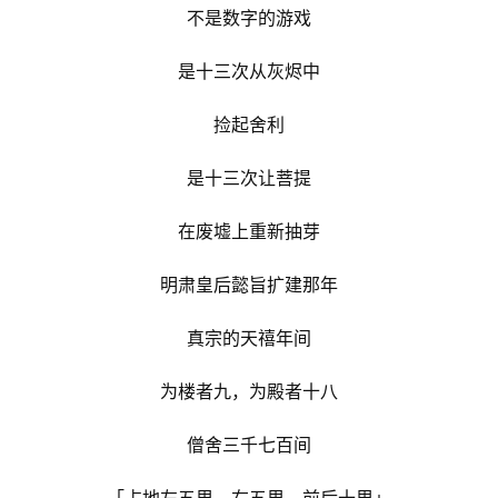
术
不是数字的游戏
政
是十三次从灰烬中
策
法
捡起舍利
规
是十三次让菩提
免
责
在废墟上重新抽芽
声
明
明肃皇后懿旨扩建那年
真宗的天禧年间
为楼者九，为殿者十八
僧舍三千七百间
「占地左五里、右五里，前后十里」