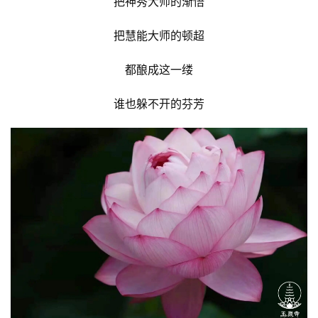
把神秀大师的渐悟
把慧能大师的顿超
都酿成这一缕
谁也躲不开的芬芳