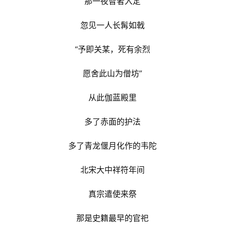
那一夜智者入定
忽见一人长髯如戟
“予即关某，死有余烈
愿舍此山为僧坊”
从此伽蓝殿里
多了赤面的护法
多了青龙偃月化作的韦陀
北宋大中祥符年间
真宗遣使来祭
那是史籍最早的官祀