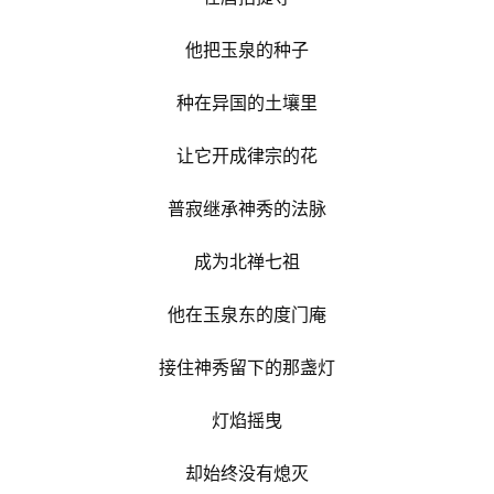
他把玉泉的种子
种在异国的土壤里
让它开成律宗的花
普寂继承神秀的法脉
成为北禅七祖
他在玉泉东的度门庵
接住神秀留下的那盏灯
灯焰摇曳
却始终没有熄灭