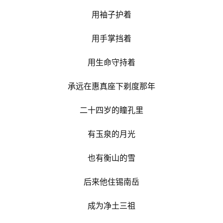
用袖子护着
用手掌挡着
用生命守持着
承远在惠真座下剃度那年
二十四岁的瞳孔里
有玉泉的月光
也有衡山的雪
后来他住锡南岳
成为净土三祖