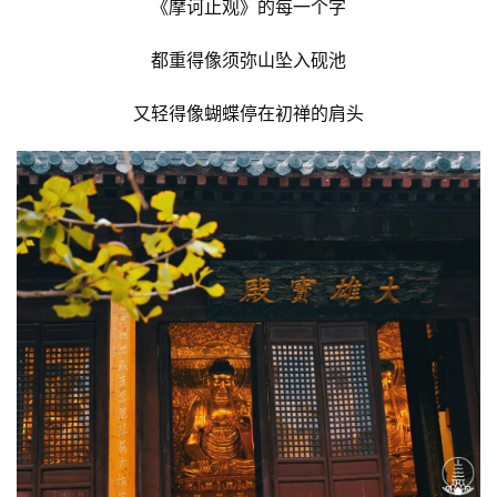
《摩诃止观》的每一个字
都重得像须弥山坠入砚池
又轻得像蝴蝶停在初禅的肩头