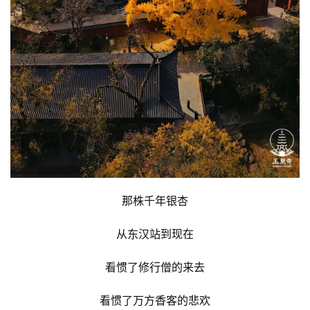
那株千年银杏
从东汉站到现在
看惯了修行僧的来去
看惯了万方香客的悲欢