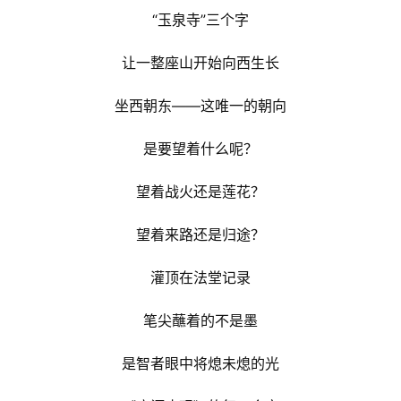
“玉泉寺”三个字
让一整座山开始向西生长
坐西朝东——这唯一的朝向
是要望着什么呢？
望着战火还是莲花？
望着来路还是归途？
灌顶在法堂记录
笔尖蘸着的不是墨
是智者眼中将熄未熄的光