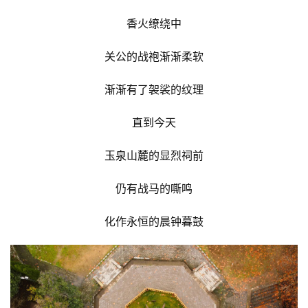
香火缭绕中
关公的战袍渐渐柔软
渐渐有了袈裟的纹理
直到今天
玉泉山麓的显烈祠前
仍有战马的嘶鸣
化作永恒的晨钟暮鼓