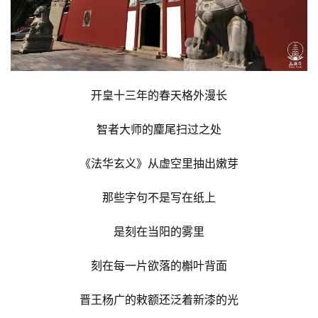
开皇十三年的春天格外漫长
智者大师的麈尾扫过之处
《法华玄义》从虚空里抽出嫩芽
那些字句不是写在纸上
是刻在当阳的雾里
刻在每一片欲落的槲叶背面
晋王杨广的敕额还泛着新漆的光