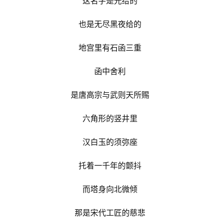
这名字是光给的
也是无尽黑夜给的
地宫里有石函三重
函中舍利
是唐高宗与武则天所赐
资
讯
六角形的竖井里
八
汉白玉的须弥座
点
僧
托着一千年的颤抖
音
而塔身向北微倾
高
僧
那是宋代工匠的慈悲