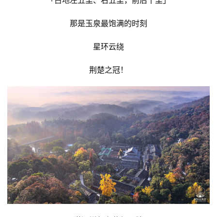
那是玉泉最饱满的时刻
星环云绕
荆楚之冠！