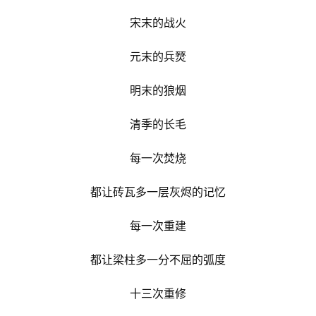
人
登录
注册
宋末的战火
物
元末的兵燹
寺
院
明末的狼烟
巡
礼
清季的长毛
视
每一次焚烧
频
都让砖瓦多一层灰烬的记忆
纪
每一次重建
录
都让梁柱多一分不屈的弧度
佛
教
十三次重修
艺