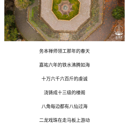
务本禅师领工那年的春天
嘉祐六年的铁水沸腾如海
十万六千六百斤的虔诚
浇铸成十三级的楼阁
八角每边都有八仙过海
二龙戏珠在走马板上游动