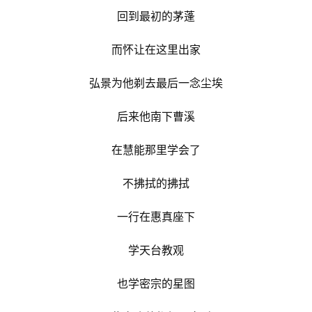
回到最初的茅蓬
而怀让在这里出家
弘景为他剃去最后一念尘埃
后来他南下曹溪
在慧能那里学会了
不拂拭的拂拭
一行在惠真座下
学天台教观
也学密宗的星图