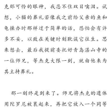
术
政
策
法
规
免
责
声
明