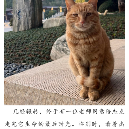
人
登录
注册
物
寺
院
巡
礼
视
频
纪
录
佛
教
艺