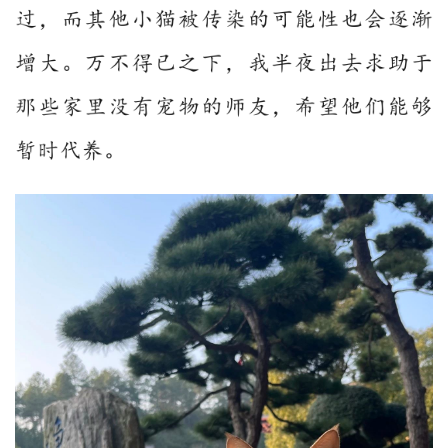
访
谈
心
乐
菩
提
专
题
公
益
慈
善
佛
教