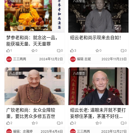
八点僧音
八点僧音
视
频
纪
梦参老和尚：就念这一品，
绍云老和尚示现来去自如！
录
能获福无量、灭无量罪
1
0
0
3
0
0
三三两两
2024年12月2日
编辑 志斌
2022年11月23日
佛
教
艺
八点僧音
八点僧音
术
政
策
广钦老和尚：女众业障较
绍云长老: 道眼未开就不要打
法
重，要比男众多修五百世
妄想住茅蓬，茅蓬不好住
规
啊！
2
0
0
2
0
0
编辑：庄雅婷
2025年4月4日
三三两两
2023年12月27日