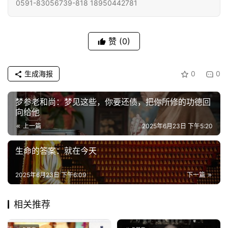
0591-83056739-818 18950442781
专
题
赞
(0)
公
益
生成海报
0
0
慈
善
梦参老和尚：梦见这些，你要还债，把你所修的功德回
向给他
佛
上一篇
2025年6月23日 下午5:20
教
人
登录
注册
生命的答案：就在今天
物
2025年6月23日 下午6:09
下一篇
寺
院
相关推荐
巡
礼