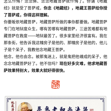
怎么忏悔？念念佛、念念地藏菩萨就忏悔了。你诵《地藏
经》就是受了菩萨戒，
你念《地藏经》，地藏王菩萨给你授
了菩萨戒，你得这样理解。
你要皈依地藏菩萨，地藏菩萨所做的事你都要做。地藏菩萨
专门在地狱度众生，哪有苦哪有地藏菩萨，三途苦难都有地
藏菩萨在救度——地狱最苦了。很多家里经济很富有。我在
那条街，他告诉我这幢房子是他的、那幢房子是他的，他儿
子是个呆子，我教他念地藏王菩萨。
他念，他也会念。被那鬼迷上，就是鬼把他缠成的呆子，他
念念地藏菩萨好了。他不信吗？
现在好多灾难，他求地藏菩
萨效果特别大，效果大就好得很快。