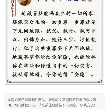
资
讯
八
点
僧
音
高
僧
访
谈
心
乐
菩
本网站属于非赢利性网站，转载的文章遵循原作者的版权声
提
明，如有版权异议，请联系值班编辑予以删除。 联系方式：