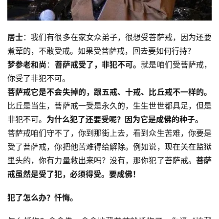
居士
：我们有很多在家女众弟子，很想受菩萨戒，因为还要
煮荤的，不敢受戒。如果受菩萨戒，回去要如何行持？
梦参老和尚
：
菩萨戒受了，非犯不可。
就是咱们受菩萨戒，
你受了非犯不可。
菩萨戒它是不会失掉的，跟五戒、十戒、比丘戒不一样的。
比丘是当生，菩萨戒一受是永久的，生生世世都具足，但是
非犯不可。
为什么犯了还要受呢？因为它是成佛的种子。
菩萨戒咱们守不了，你到那街上去，看到众生苦难，你要是
受了菩萨戒，你把他苦难得给解除。例如说，现在关在监狱
里头的，你有力量救出来吗？没有，那你犯了菩萨戒。
菩萨
戒虽然是受了犯，必须得受
。要成佛！
犯了怎么办？忏悔。