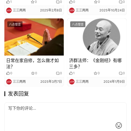
广摄十法界
1
0
0
0
0
0
三三两两
2025年2月8日
三三两两
2025年10月24日
八点僧音
八点僧音
日常在家自修，怎么做才如
济群法师：《金刚经》有哪
法？
三多？
0
0
0
1
0
0
三三两两
2025年3月7日
三三两两
2024年1月9日
发表回复