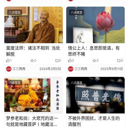
免
责
八点僧音
八点僧音
声
明
當度法师：诸法不相到 当处
悟公上人：息思即是道，有
解脱
思终不睹
1
0
0
0
0
0
三三两两
2024年3月5日
三三两两
2025年6月11日
八点僧音
八点僧音
梦参老和尚：大悲咒的这一
不被外界困扰，才是人生的
句就是地藏菩萨丨地藏法门
清醒剂