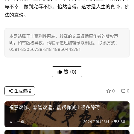
院
与不幸，做到宠辱不惊、怡然自得，这才是人生的真谛，佛
巡
礼
法的真谛。
视
本网站属于非赢利性网站，转载的文章遵循原作者的版权声
频
明，如有版权异议，请联系值班编辑予以删除。 联系方式：
0591-83056739-818 18950442781
纪
录
赞
(0)
佛
教
生成海报
0
0
艺
术
福慧双修、悲智双运，能帮你减少很多障碍
政
上一篇
2024年9月26日 下午3:38
策
法