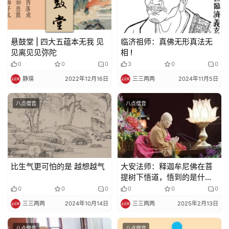
悬鼓堂 | 四大五蕴本无我 见
临济祖师：真佛无形真法无
见离见见弥陀
相 !
0
0
0
3
0
0
静瑛
2022年12月16日
三三两两
2024年11月5日
八点僧音
八点僧音
比生气更可怕的是 越想越气
大安法师：释迦牟尼佛在菩
提树下悟道，悟到的是什
么？
0
0
0
0
0
0
三三两两
2024年10月14日
三三两两
2025年2月13日
八点僧音
八点僧音