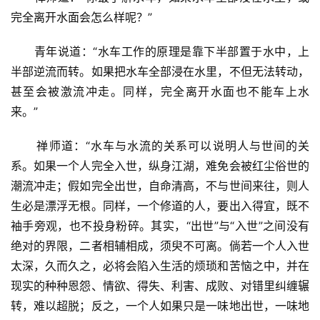
完全离开水面会怎么样呢？”
      青年说道：“水车工作的原理是靠下半部置于水中，上
半部逆流而转。如果把水车全部浸在水里，不但无法转动，
甚至会被激流冲走。同样，完全离开水面也不能车上水
来。”
      禅师道：“水车与水流的关系可以说明人与世间的关
系。如果一个人完全入世，纵身江湖，难免会被红尘俗世的
潮流冲走；假如完全出世，自命清高，不与世间来往，则人
生必是漂浮无根。同样，一个修道的人，要出入得宜，既不
袖手旁观，也不投身粉碎。其实，“出世”与“入世”之间没有
绝对的界限，二者相辅相成，须臾不可离。倘若一个人入世
太深，久而久之，必将会陷入生活的烦琐和苦恼之中，并在
现实的种种恩怨、情欲、得失、利害、成败、对错里纠缠辗
转，难以超脱；反之，一个人如果只是一味地出世，一味地