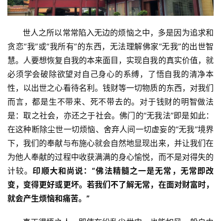
      世人之所以常常陷入无边的烦恼之中，多是因为追求和
资
贪恋“我”或“我所有”的东西，无法理解佛家“无我”的出世智
讯
慧。人要想恢复自我的本来面目，实现自我的真实价值，就
必须学会破除欲望对自己身心的系缚，了悟自我的清净本
八
性，以出世之心看待名利。钱财等一切物质的东西，对我们
点
而言，都是生不带来、死不带去的。对于钱财的明智做法
僧
音
是：取之社会，亦还之于社会。佛门的“无我法”即是如此：
在这种断除尘世一切烦恼、舍弃人间一切虚妄的“无我”境界
高
下，我们的奉献与布施心就会自然地显现出来，并让我们在
僧
为他人奉献的过程中收获满满的身心愉悦，而不是对得失的
访
计较。
印顺大和尚说：“佛法精髓之一是无常，无常即改
谈
变，变得更好或更坏。若我们不了解无常，在面对财富时，
就会产生烦恼和痛苦。”
心
乐