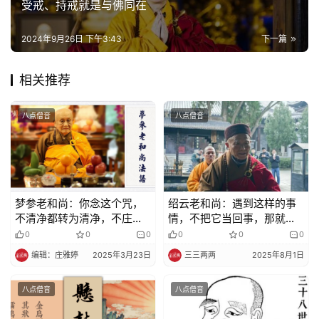
受戒、持戒就是与佛同在
规
2024年9月26日 下午3:43
下一篇
免
责
相关推荐
声
明
八点僧音
八点僧音
梦参老和尚：你念这个咒，
绍云老和尚：遇到这样的事
不清净都转为清净，不庄严
情，不把它当回事，那就是
转为庄严
积阴德！
0
0
0
0
0
0
编辑：庄雅婷
2025年3月23日
三三两两
2025年8月1日
八点僧音
八点僧音