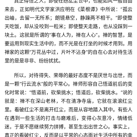
      真正得悟之人，即使在纷乱尘世中，也能如风一般自由
菩
来去，正如明代文学家洪应明在《菜根谭》中所说：“孤云
提
出岫，去留一无所系；朗镜悬空，静躁两不相干。”即使整
天吃饭，却从没咬到一粒米；即使整天走路，也从没踩到一
专
块土。这就是所谓的“事在人为，禅在人心”。禅的智慧，是
题
要运用到现实生活中的，而不光是在打坐的时候才用到。用
禅家的这颗“万花丛中过，片叶不沾身”的自在心去对待生活
公
益
里的是是非非、纷纷扰扰。
慈
善
      所以，对待得失、荣辱的最好态度不是厌世与出世，而
是一颗“行云流水”般的平常心。禅师形容自己悟道前后的变
佛
化时常说：“悟道前，砍柴挑水；悟道后，砍柴挑水。”说的
教
就是：禅不在深山老林，不在清净寺庙，它就在滚滚红尘
人
登录
注册
里。看破红尘不是离开红尘，而是从容地踏入其中。有些人
物
在遇到一些生活的打击与磨难后，变得心灰意冷，情绪低
迷，于是不愿继续努力拼搏，甚至生出出世之心。事实上，
寺
真正的看破红尘，反而是以平常的心态面对生活中所有的幸