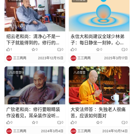
绍云老和尚：清净心不是一
永信大和尚建议全球少林弟
下子就能得到的，修行的一
子：每日静坐一刻钟，心平
步步佛在《楞严经》里讲得
气和万事通
1
0
0
0
0
0
很清楚
三三两两
2023年12月15日
三三两两
2025年3月17日
八点僧音
八点僧音
广钦老和尚：修行要眼睛装
大安法师答 ：失独老人很痛
作没看见，耳朵装作没听
苦，应该如何面对
到，老实念佛
0
0
0
0
0
0
三三两两
2024年3月4日
三三两两
2024年10月14日