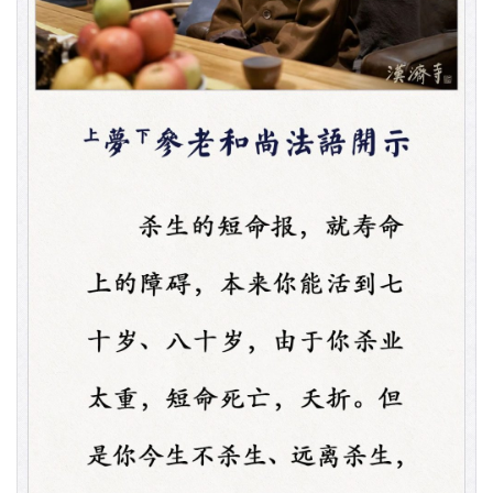
资
讯
八
点
僧
音