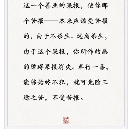
高
僧
访
谈
心
乐
菩
提
专
题
公
益
慈
善