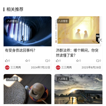
佛
教
相关推荐
艺
术
八点僧音
八点僧音
政
策
法
规
有受身债这回事吗？
济群法师：哪个瞬间，你突
然读懂了爱？
免
0
0
0
0
0
0
责
三三两两
2024年7月22日
三三两两
2025年8月29日
声
明
八点僧音
八点僧音