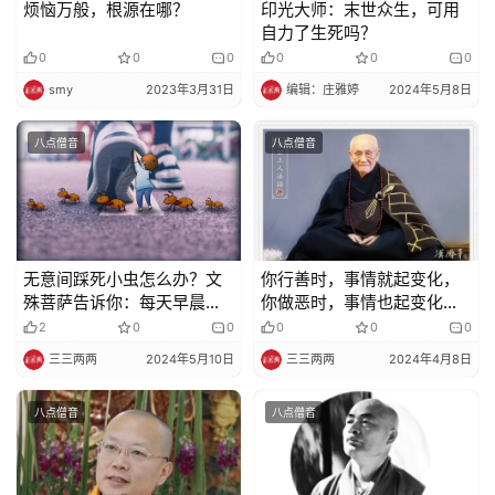
烦恼万般，根源在哪？
印光大师：​末世众生，可用
自力了生死吗？
0
0
0
0
0
0
smy
2023年3月31日
编辑：庄雅婷
2024年5月8日
八点僧音
八点僧音
无意间踩死小虫怎么办？文
你行善时，事情就起变化，
殊菩萨告诉你：每天早晨起
你做恶时，事情也起变化
来先念这首偈子！
（梦参老和尚）
2
0
0
0
0
0
三三两两
2024年5月10日
三三两两
2024年4月8日
八点僧音
八点僧音