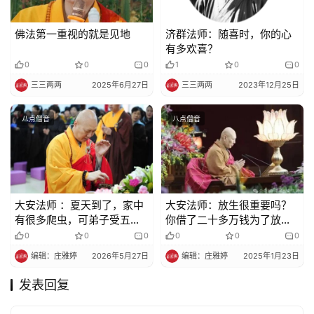
佛法第一重视的就是见地
济群法师：随喜时，你的心
有多欢喜？
0
0
0
1
0
0
三三两两
2025年6月27日
三三两两
2023年12月25日
八点僧音
八点僧音
大安法师 ：夏天到了，家中
大安法师：放生很重要吗？
有很多爬虫，可弟子受五戒
你借了二十多万钱为了放生
不杀生，对此不知怎么办？
三十多头牛，为什么？
0
0
0
0
0
0
编辑：庄雅婷
2026年5月27日
编辑：庄雅婷
2025年1月23日
发表回复