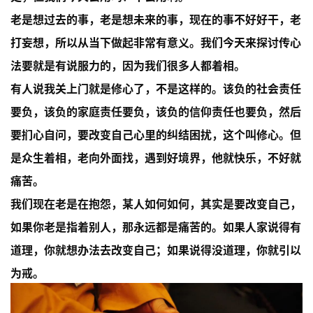
教
老是想过去的事，老是想未来的事，现在的事不好好干，老
人
登录
注册
物
打妄想，所以从当下做起非常有意义。我们今天来探讨传心
法要就是有说服力的，因为我们很多人都着相。
寺
有人说我关上门就是修心了，不是这样的。该负的社会责任
院
巡
要负，该负的家庭责任要负，该负的信仰责任也要负，然后
礼
要扪心自问，要改变自己心里的纠结困扰，这个叫修心。但
是众生着相，老向外面找，遇到好境界，他就快乐，不好就
视
痛苦。
频
我们现在老是在抱怨，某人如何如何，其实是要改变自己，
纪
如果你老是指着别人，那永远都是痛苦的。如果人家说得有
录
道理，你就想办法去改变自己；如果说得没道理，你就引以
为戒。
佛
教
艺