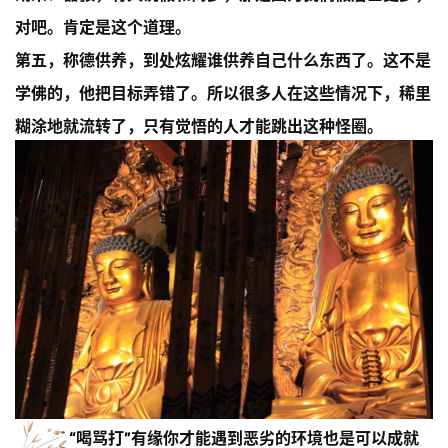
对吧。肯定是这个道理。
第五，称德供养，到处炫耀谁供养自己什么东西了。这不是
学佛的，他把目标弄错了。所以很多人在这些情况下，稀里
糊涂地就流转了，只有觉悟的人才能跳出这种怪圈。
资
讯
八
点
僧
音
高
“喝骂打”有缘你才能遇到
恶劣的环境也是可以成就
僧