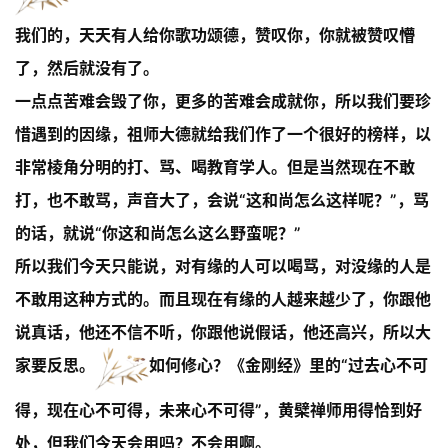
访
我们的，天天有人给你歌功颂德，赞叹你，你就被赞叹懵
谈
了，然后就没有了。
心
一点点苦难会毁了你，更多的苦难会成就你，所以我们要珍
乐
惜遇到的因缘，祖师大德就给我们作了一个很好的榜样，以
菩
非常棱角分明的打、骂、喝教育学人。但是当然现在不敢
提
打，也不敢骂，声音大了，会说“这和尚怎么这样呢？”，骂
专
的话，就说“你这和尚怎么这么野蛮呢？”
题
所以我们今天只能说，对有缘的人可以喝骂，对没缘的人是
不敢用这种方式的。而且现在有缘的人越来越少了，你跟他
公
益
说真话，他还不信不听，你跟他说假话，他还高兴，所以大
慈
家要反思。
如何修心？
《金刚经》里的“过去心不可
善
得，现在心不可得，未来心不可得”，黄檗禅师用得恰到好
佛
处，但我们今天会用吗？不会用啊。