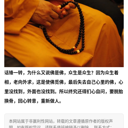
术
政
策
法
规
免
责
声
话锋一转，为什么又说佛是佛，众生是众生？因为众生着
明
相，老向外求，这是使佛觅佛，最后失去自己心里的佛，心
里没找到，外面也没找到。所以终究还得扪心自问，要脱胎
换骨，回心转意，重新做人。
本网站属于非赢利性网站，转载的文章遵循原作者的版权声
明，如有版权异议，请联系值班编辑予以删除。 联系方式：