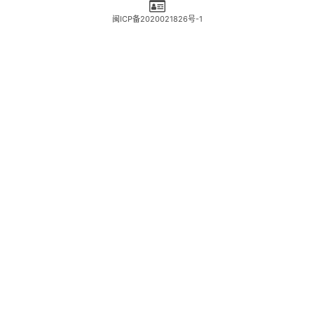
闽ICP备2020021826号-1
*
昵称：
*
邮箱：
网址：
记住昵称、邮箱和网址，下次评论免输入
提交
Copyright © 2021 版权所有
闽ICP备2020021826号
-1 Powered by 福州市三
摩地传媒有限公司
免责声明
宗教互联网信息传播许可证闽（2022）0000019