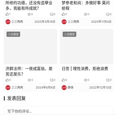
所修的功德，还没有造孽业
梦参老和尚：多做好事 莫问
多，焉能有所成就？
前程
1
0
0
0
0
0
三三两两
2025年3月19日
三三两两
2025年11月4日
八点僧音
八点僧音
济群法师：一夜成富翁，是
日签 | 理性消费，拒绝浪费
苦还是乐？
0
0
0
0
0
0
三三两两
2024年6月6日
静瑛
2022年12月13日
发表回复