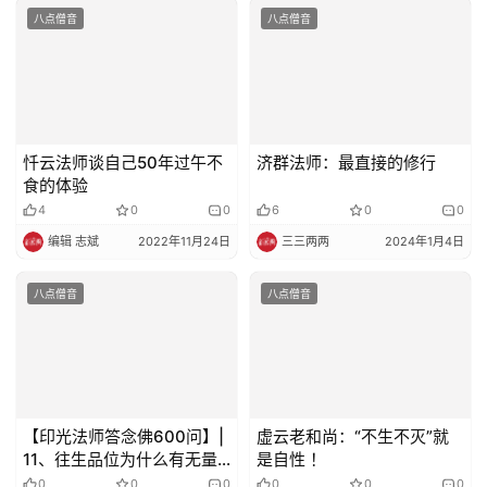
八点僧音
八点僧音
忏云法师谈自己50年过午不
济群法师：最直接的修行
食的体验
4
0
0
6
0
0
编辑 志斌
2022年11月24日
三三两两
2024年1月4日
八点僧音
八点僧音
【印光法师答念佛600问】|
虚云老和尚：“不生不灭”就
11、往生品位为什么有无量
是自性 ！
无边之不同？
0
0
0
0
0
0