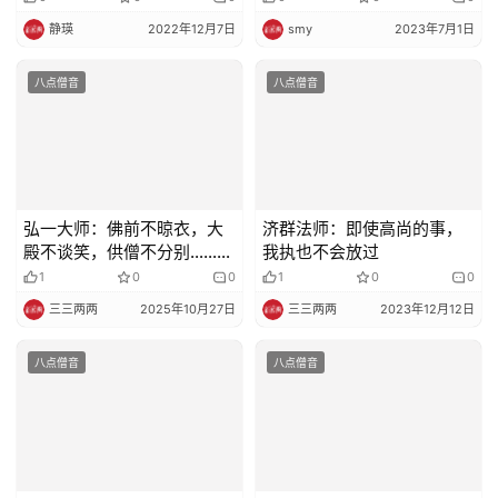
静瑛
2022年12月7日
smy
2023年7月1日
八点僧音
八点僧音
弘一大师：佛前不晾衣，大
济群法师：即使高尚的事，
殿不谈笑，供僧不分别……做
我执也不会放过
到这些，才称得上恭敬三宝
1
0
0
1
0
0
三三两两
2025年10月27日
三三两两
2023年12月12日
八点僧音
八点僧音