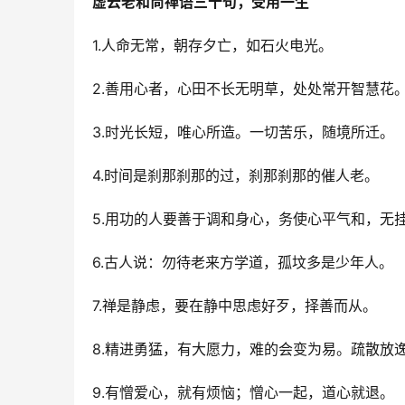
虚云老和尚禅语三十句，受用一生
1.人命无常，朝存夕亡，如石火电光。
2.善用心者，心田不长无明草，处处常开智慧花
3.时光长短，唯心所造。一切苦乐，随境所迁。
4.时间是刹那刹那的过，刹那刹那的催人老。
5.用功的人要善于调和身心，务使心平气和，无
6.古人说：勿待老来方学道，孤坟多是少年人。
7.禅是静虑，要在静中思虑好歹，择善而从。
8.精进勇猛，有大愿力，难的会变为易。疏散放
9.有憎爱心，就有烦恼；憎心一起，道心就退。