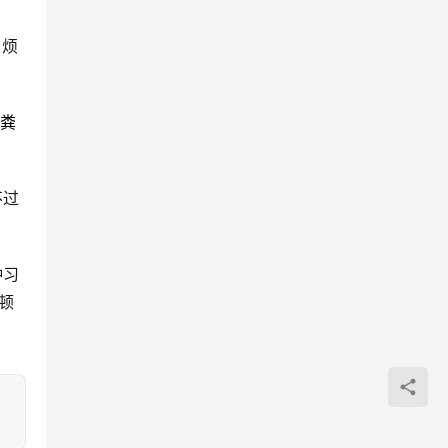
，烦
粪
不过
种习
顿