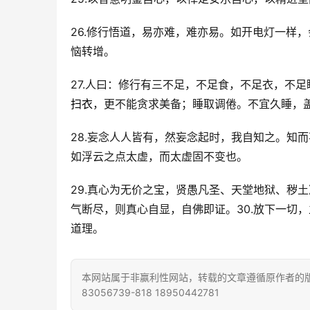
26.修行悟道，易亦难，难亦易。如开电灯一样
恼转增。
27.人曰：修行有三不足，不足食，不足衣，不
扫衣
，更不能贪求美备；睡取调倦。不宜久睡，
28.妄念人人皆有，然妄念起时，我自知之。知
如浮云之点太虚，而太虚固不变也。
29.真心为无价之宝，贤愚凡圣、天堂地狱、秽
气断尽，则真心自显，自佛即证。30.放下一切，
道理。
本网站属于非赢利性网站，转载的文章遵循原作者的版
83056739-818 18950442781