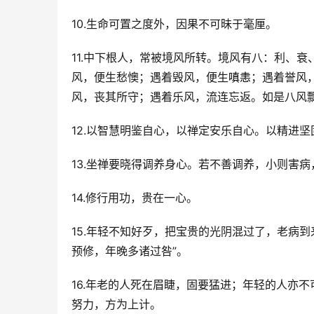
10.生命可置之度外，因果不可昧于毫厘。
11.中下根人，常被境风所转。境风有八：利、
风，便生愁懊；遇着毁风，便生
嗔恚
；遇着誉风
风，丧其所守；遇着乐风，流连忘返。如是八风飘
12.以智慧明鉴自心，以禅定安乐自心。以精进
13.坐禅要晓得调养身心。若不善调养，小则害
14.修行用功，贵在一心。
15.年轻不知好歹，把宝贵的光阴混过了，老病
预修，年晚多诸过咎”。
16.年老的人死在眉睫，固要猛进；年轻的人亦不
努力，方为上计。