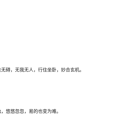
。　
挂无碍，无我无人，行住坐卧，妙合玄机。
逸，悠悠忽忽，易的也变为难。