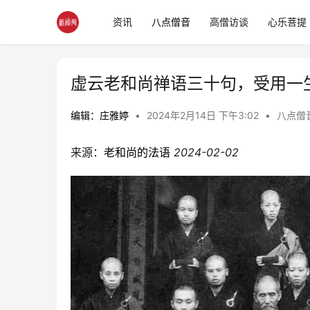
资讯
八点僧音
高僧访谈
心乐菩提
虚云老和尚禅语三十句，受用一
编辑：庄雅婷
•
2024年2月14日 下午3:02
•
八点僧
来源：
老和尚的法语
2024-02-02