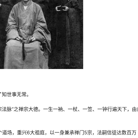
了知世事无常。
系五宗法脉”之禅宗大德。一生一衲、一杖、一笠、一钟行遍天下，由
个道场，重兴6大祖庭，以一身兼承禅门5宗，法嗣信徒达数百万