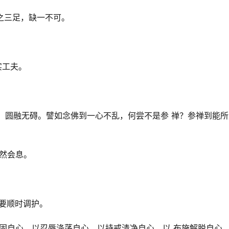
鼎之三足，缺一不可。
实工夫。
通，圆融无碍。譬如念佛到一心不乱，何尝不是参 禅？参禅到能所
自然会息。
，要顺时调护。
坚固自心，以忍辱涤荡自心，以持戒清净自心，以 布施解脱自心