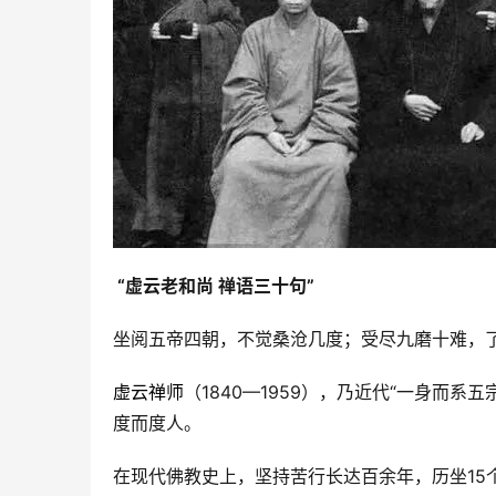
 “虚云老和尚 禅语三十句”
坐阅五帝四朝，不觉桑沧几度；受尽九磨十难，
虚云禅师
（1840—1959），乃近代“一身而
度而度人。
在现代佛教史上，坚持苦行长达百余年，历坐15