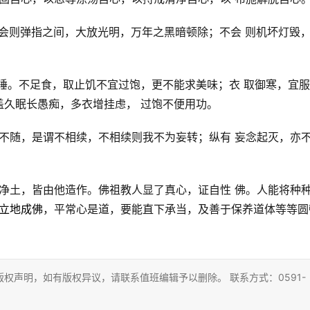
，会则弹指之间，大放光明，万年之黑暗顿除；不会 则机坏灯毁
足睡。不足食，取止饥不宜过饱，更不能求美味；衣 取御寒，宜服
盖久眠长愚痴，多衣增挂虑， 过饱不便用功。
而不随，是谓不相续，不相续则我不为妄转；纵有 妄念起灭，亦
土净土，皆由他造作。佛祖教人显了真心，证自性 佛。人能将种
立地成佛
，平常心是道，要能直下承当，及善于保养道体等等圆
权声明，如有版权异议，请联系值班编辑予以删除。 联系方式：0591-