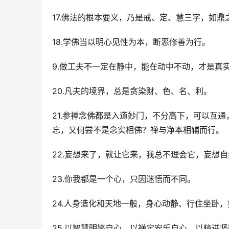
17.佛法的根本要义，乃是戒、定、慧三字，如
18.学佛当以明心见性为本，断恶修善为行。
9.做工夫不一定在静中，能在动中不动，才是真
20.凡夫的境界，总是贪染财、色、名、利。
21.参禅念佛都是入道妙门，不分高下，可以互
忘，又何尝不是念实相佛？禅与净本相辅而行。
22.妄想来了，就让它来，我总不理会它，妄想
23.你我都是一个心，只因迷悟而不同。
24.人身造化和天地一般，身心动静、行住坐卧
25.以智慧明鉴自心，以禅定安乐自心，以精进