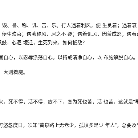
衰、毁、誉、称、讥、苦、乐。行人遇着利风，便 生贪着；遇着衰
，便生欢喜；遇著称风，居之不 疑；遇着讥风，因羞成怒；遇着
鼓，心逐 境迁，生死到来，如何抵敌？
坚固自心，以忍辱涤荡自心。以持戒清净自心，以 布施解脱自心。
病，大则着魔。
到来，死不得，活不得，放不下，变为死也苦，活 也苦，这就是“
可悠忽度日，须知“黄泉路上无老少，孤坟多是少 年人”，总要及