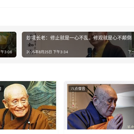
玅境长老：修止就是一心不乱，修观就是心不颠倒
午3:06
2025年8月25日 下午3:34
下
音
八点僧音