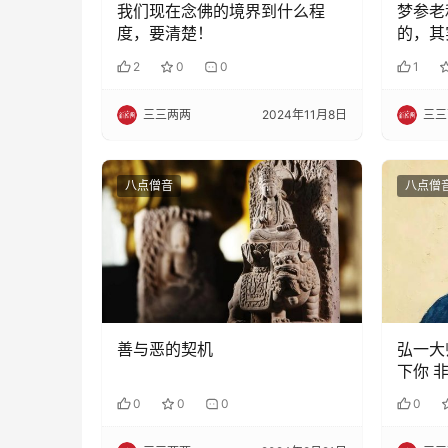
我们现在念佛的境界到什么程
梦参老
度，要清楚！
的，其
好了
2
0
0
1
三三两两
2024年11月8日
三三
八点僧音
八点僧
善与恶的契机
弘一大
下你 
0
0
0
0