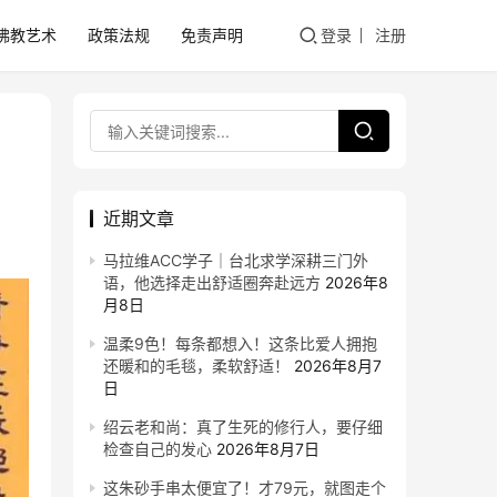
佛教艺术
政策法规
免责声明
登录
注册
近期文章
马拉维ACC学子｜台北求学深耕三门外
语，他选择走出舒适圈奔赴远方
2026年8
月8日
温柔9色！每条都想入！这条比爱人拥抱
还暖和的毛毯，柔软舒适！
2026年8月7
日
绍云老和尚：真了生死的修行人，要仔细
检查自己的发心
2026年8月7日
这朱砂手串太便宜了！才79元，就图走个