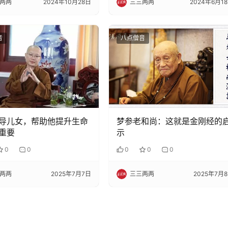
两两
2024年10月28日
三三两两
2024年6月1
音
八点僧音
导儿女，帮助他提升生命
梦参老和尚：这就是金刚经的
重要
示
0
0
0
0
0
两两
2025年7月7日
三三两两
2025年7月