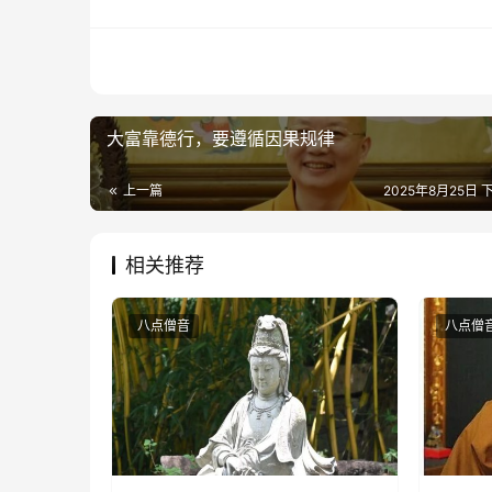
大富靠德行，要遵循因果规律
上一篇
2025年8月25日 下
相关推荐
八点僧音
八点僧