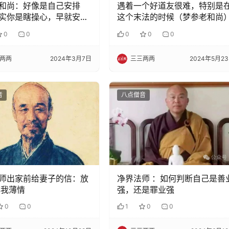
和尚：好像是自己安排
遇着一个好道友很难，特别是
实你是瞎操心，早就安排
这个末法的时候（梦参老和尚
0
0
0
0
0
两两
2024年3月7日
三三两两
2024年5月2
音
八点僧音
师出家前给妻子的信：放
净界法师 ：如何判断自己是善
非我薄情
强，还是罪业强
0
0
1
0
0