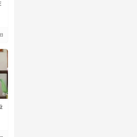
在
）
3日
业