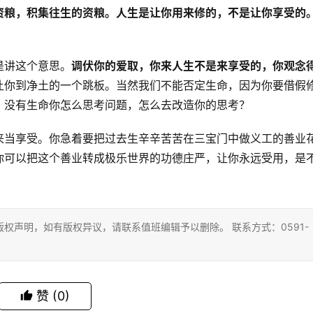
资粮，积集往生的资粮。人生是让你用来修的，不是让你享受的
是讲这个意思。
调伏你的爱取，你来人生不是来享受的，你观念
让你到净土的一个跳板。当然我们不能否定生命，因为你要借假
？没有生命你怎么思考问题，怎么去改造你的思考？
来当享受。你急着要把过去生辛辛苦苦在三宝门中做义工的善业
你可以把这个善业转成极乐世界的功德庄严，让你永远受用，是
权声明，如有版权异议，请联系值班编辑予以删除。 联系方式：0591-
赞
(0)