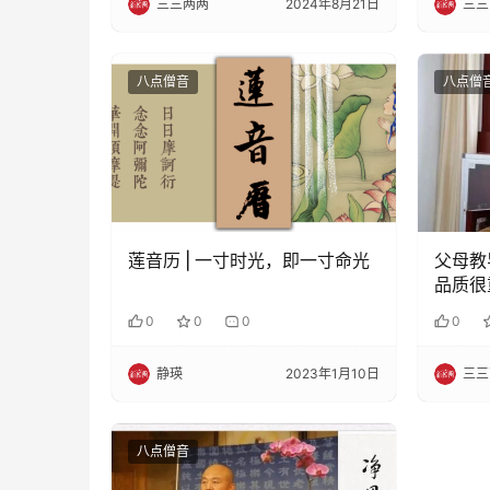
三三两两
2024年8月21日
三三
八点僧音
八点僧
莲音历 | 一寸时光，即一寸命光
父母教
品质很
0
0
0
0
静瑛
2023年1月10日
三三
八点僧音