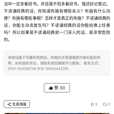
当中一定多看经书。并且我不但多看经书，我还好记笔记。
益
不读诵经典的话，你知道布施有哪些含义？布施有什么功
慈
善
德？布施有哪些事相？怎样才是真正的布施？不读诵经典的
话，你能主动去放生吗？不读诵经典的话你能给佛上炷香
佛
吗？所以如果是不读诵经典就一门深入的话，是非常危险
教
的。
人
登录
注册
物
本网站属于非赢利性网站，转载的文章遵循原作者的版权声
明，如有版权异议，请联系值班编辑予以删除。 联系方式：
寺
0591-83056739-818 18950442781
院
巡
礼
赞
(0)
视
频
生成海报
0
0