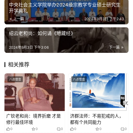
纪
中央社会主义学院举办2024级宗教学专业硕士研究生
录
开学典礼
上一篇
2024年9月3日 下午2:43
佛
绍云老和尚：如何诵《地藏经》
教
艺
术
2024年9月3日 下午3:06
下一篇
政
相关推荐
策
法
八点僧音
八点僧音
规
免
责
广钦老和尚：境界折磨 才是
济群法师：不易犯戒的人，
声
修行最佳环境
都有个共同能力
明
0
0
0
0
0
0