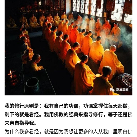
我的修行原则是：我有自己的功课，功课掌握住每天都做，
资
剩下的就是看经。我用佛教的经典来指导修行，等于还是佛
讯
来亲自指导我。
为什么我多看经，就是因为我想让更多的人从我口里明白佛
八