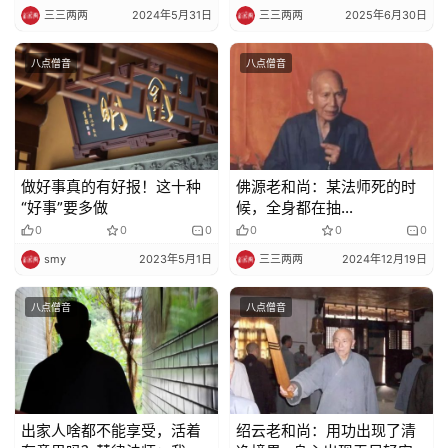
三三两两
2024年5月31日
三三两两
2025年6月30日
八点僧音
八点僧音
做好事真的有好报！这十种
佛源老和尚：某法师死的时
“好事”要多做
候，全身都在抽…
0
0
0
0
0
0
smy
2023年5月1日
三三两两
2024年12月19日
八点僧音
八点僧音
出家人啥都不能享受，活着
绍云老和尚：用功出现了清