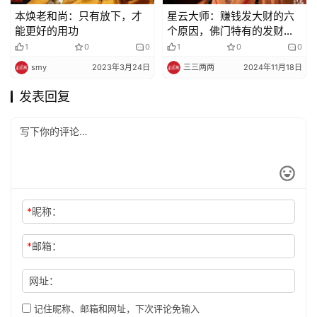
本焕老和尚：只有放下，才
星云大师：赚钱发大财的六
能更好的用功
个原因，佛门特有的发财法
送给你！
1
0
0
1
0
0
smy
2023年3月24日
三三两两
2024年11月18日
发表回复
*
昵称：
*
邮箱：
网址：
记住昵称、邮箱和网址，下次评论免输入