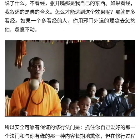
说了什么。不看经，张开嘴那是我自己的东西。如果看经，
点
僧
我叙述的是佛的含义。怎么才能达到这个效果呢？那就是多
音
看经。如果一个多看经的人，你用邪门外道的理念去忽悠
他，忽悠不动。
高
僧
访
谈
心
乐
菩
提
专
题
所以安全可靠有保证的修行法门是：抓住你自己爱好的那一
个法门和与你有缘的那一种内容长期地熏修，但在修行过程
公