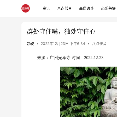
资讯
八点僧音
高僧访谈
心乐菩提
群处守住嘴，独处守住心
静瑛
•
2022年12月23日 下午6:34
•
八点僧音
来源：广州光孝寺 时间：2022-12-23 