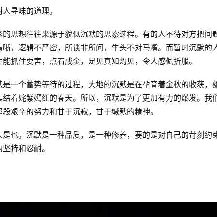
耐人寻味的道理。
邃的思想往往来源于貌似沉默的思索过程。有的人不待对方把问
清晰，逻辑不严密，所谈非所问，牛头不对马嘴。而暂时沉默的
往能抓住要害，点石成金，足见真知灼见，令人感佩折服。
默是一个蓄势等待的过程，大地的沉默是在孕育着金秋的收获，
集结着姹紫嫣红的春天。所以，沉默是为了更加有力的爆发。我
那段艰辛的努力和甘于沉寂，甘于缄默的精神。
人是也。沉默是一种品质，是一种修养，要的是对自己的苛刻约
的坚持和忍耐。