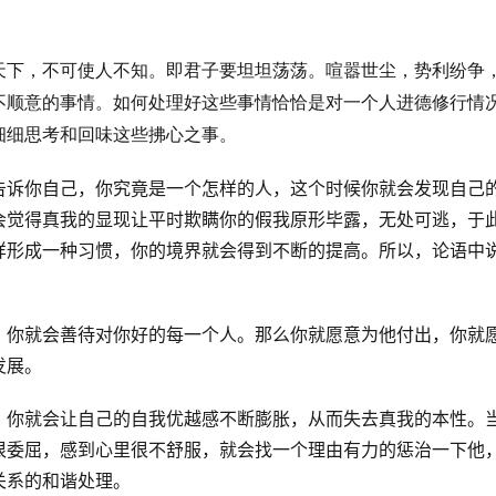
天下，不可使人不知。即君子要坦坦荡荡。喧嚣世尘，势利纷争
不顺意的事情。如何处理好这些事情恰恰是对一个人进德修行情
细细思考和回味这些拂心之事。
告诉你自己，你究竟是一个怎样的人，这个时候你就会发现自己
会觉得真我的显现让平时欺瞒你的假我原形毕露，无处可逃，于
样形成一种习惯，你的境界就会得到不断的提高。所以，论语中
，你就会善待对你好的每一个人。那么你就愿意为他付出，你就
发展。
，你就会让自己的自我优越感不断膨胀，从而失去真我的本性。
很委屈，感到心里很不舒服，就会找一个理由有力的惩治一下他
关系的和谐处理。