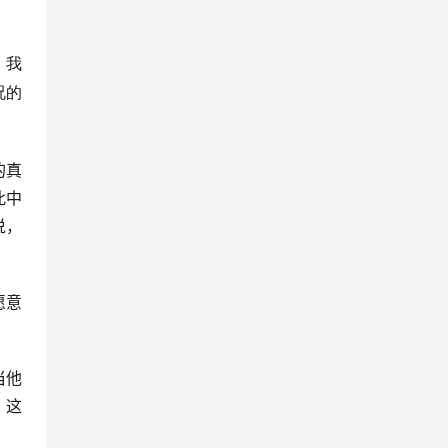
，我
况的
的真
此中
说，
愿意
当他
，这