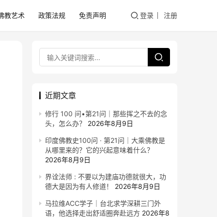
佛教艺术
政策法规
免责声明
登录
注册
近期文章
修行 100 问•第21问｜那些挥之不去的念
头，怎么办？
2026年8月9日
印度佛教史100问 · 第21问｜大乘佛教是
从哪里来的？它的兴起意味着什么？
2026年8月9日
界诠法师 : 不要以为建庙功德就很大，功
德大是因为有人修道！
2026年8月9日
马拉维ACC学子｜台北求学深耕三门外
语，他选择走出舒适圈奔赴远方
2026年8