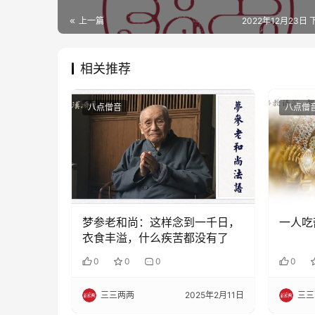
上一篇
2022年12月23日 
相关推荐
八点僧音
八点僧
梦参老和尚：这样念到一千日，
一人吃
衣食丰溢，什么疾苦都没有了
0
0
0
0
三三两两
2025年2月11日
三三