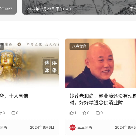
下午6:27
2022年12月23日 下午6:40
下
音
八点僧音
斋，十人念佛
妙莲老和尚：趁业障还没有现
时，好好精进念佛消业障
0
0
1
0
0
两两
2024年9月6日
三三两两
2024年9月