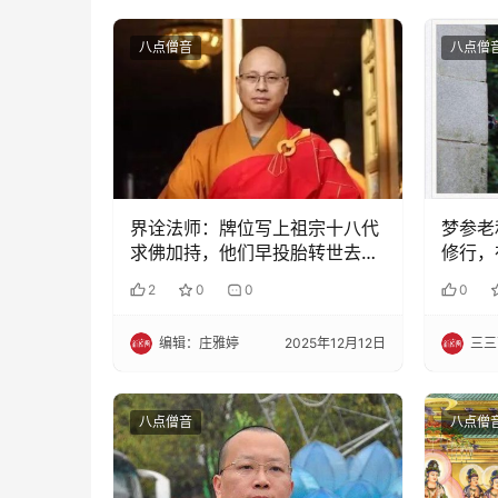
八点僧音
八点僧
界诠法师：牌位写上祖宗十八代
梦参老
求佛加持，他们早投胎转世去
修行，
了……
2
0
0
0
编辑：庄雅婷
2025年12月12日
三三
八点僧音
八点僧