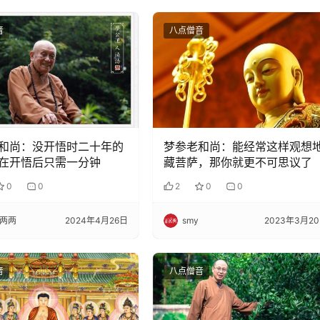
音
八点僧音
和尚：没开悟时二十年的
梦参老和尚：能经常这样观想
在开悟后只需一分钟
藏菩萨，那你就更不可思议了
0
0
2
0
0
两两
2024年4月26日
smy
2023年3月2
音
八点僧音