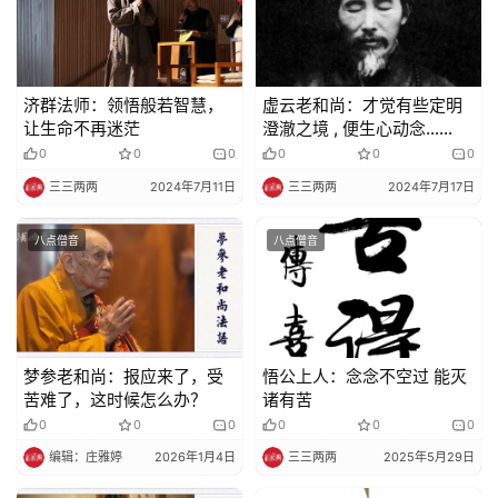
济群法师：领悟般若智慧，
虚云老和尚：才觉有些定明
让生命不再迷茫
澄澈之境 , 便生心动念……
0
0
0
0
0
0
三三两两
2024年7月11日
三三两两
2024年7月17日
八点僧音
八点僧音
梦参老和尚：报应来了，受
悟公上人：念念不空过 能灭
苦难了，这时候怎么办？
诸有苦
0
0
0
0
0
0
编辑：庄雅婷
2026年1月4日
三三两两
2025年5月29日