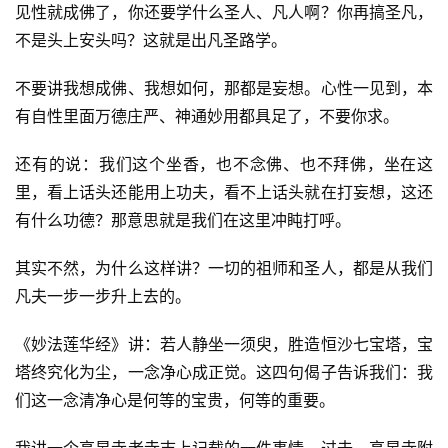
见性就成佛了，你还要学什么圣人、凡人啊？你再搞圣凡，
不是头上安头吗？这就是出凡圣路学。
不要讲我想成佛、我想如何，那都是妄想。心性一见到，本
有自性里面万德庄严、神通妙用都具足了，不要你求。
还有的说：我们这个坐香，也不念佛、也不拜佛，坐在这
里，看上话头还能用上功夫，看不上话头就在打妄想，这还
有什么功德？那意思就是我们在这里冲盹打呼。
其实不然，为什么这样讲？一切的祖师和圣人，都是从我们
凡夫一步一步升上去的。
《妙法莲华经》讲：若人静坐一须臾，胜造恒沙七宝塔，宝
塔终究化为尘，一念净心成正觉。这四句偈子告诉我们：我
们这一念清净心是何等的宝贵，何等的重要。
我讲一个高旻寺老寺志上记载的一件事情。过去，高旻寺附