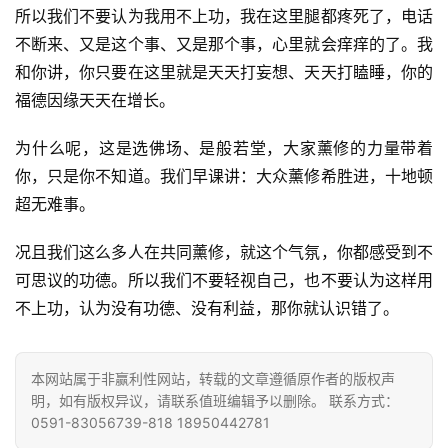
视
所以我们不要认为我用不上功，我在这里腿都疼死了，电话
频
不断来、又是这个事、又是那个事，心里就会痒痒的了。我
和你讲，你只要在这里就是天天打妄想、天天打瞌睡，你的
纪
福德因缘天天在增长。
录
为什么呢，这是选佛场、是般若堂，大家薰修的力量带着
佛
你，只是你不知道。我们早课讲：大众薰修希胜进，十地顿
教
超无难事。
艺
术
况且我们这么多人在共同薰修，就这个气氛，你都感受到不
可思议的功德。所以我们不要轻视自己，也不要认为这样用
政
不上功，认为没有功德、没有利益，那你就认识错了。
策
法
规
本网站属于非赢利性网站，转载的文章遵循原作者的版权声
明，如有版权异议，请联系值班编辑予以删除。 联系方式：
0591-83056739-818 18950442781
免