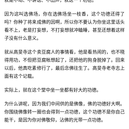
专
题
因为这叫选佛场，你在选佛场坐一枝香，这个功德还得了
吗？你种了将来成佛的因啊，所以你不要认为你坐这里话头
公
益
看不上，老是打妄想，不打妄想就冲瞌睡，甚至还想着这样
慈
子没有什么意义。
善
就从高旻寺这个卖豆腐人的事情看，他是看热闹的，也不晓
佛
得用功，不但把豆腐帐想起了，还把他的狗身脱掉了。回来
教
以后，他真吃素修行了，最后念佛往生了。高旻寺老寺志上
人
登录
注册
面有这个记载。
物
实际上，就在这个堂中坐一坐都有好大的功德。
寺
院
为什么讲呢，因为我们中间供的是佛像，佛的功德好大啊。
巡
你围绕佛像转一圈也会得到一点功德，这个功德不是你自己
礼
能干，是因为你对佛敬仰，沾佛的光带一点功德。