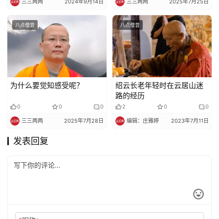
三三两两
2024年9月14日
三三两两
2025年7月25日
八点僧音
八点僧音
为什么要觉知感受呢？
绍云长老年轻时在云居山迷
路的经历
0
0
0
2
0
0
三三两两
2025年7月28日
编辑：庄雅婷
2023年7月11日
发表回复