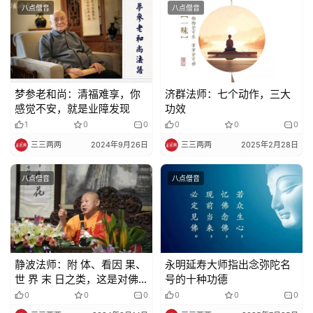
八点僧音
八点僧音
梦参老和尚：清福难享，你
济群法师：七个动作，三大
感觉不安，就是业障发现
功效
1
0
0
0
0
0
三三两两
2024年9月26日
三三两两
2025年2月28日
八点僧音
八点僧音
静波法师：附 体、看因 果、
永明延寿大师指出念弥陀名
世 界 末 日之类，这是对佛
号的十种功德
教正法的伤害和误导
0
0
0
0
0
0