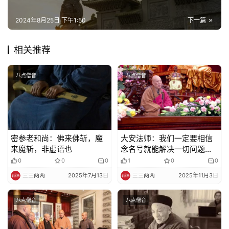
菩
提
2024年8月25日 下午1:50
下一篇
专
相关推荐
题
八点僧音
八点僧音
公
益
慈
善
密参老和尚：佛来佛斩，魔
大安法师：我们一定要相信
来魔斩，非虚语也
念名号就能解决一切问题
佛
呀！
0
0
0
1
0
0
教
三三两两
2025年7月13日
三三两两
2025年11月3日
人
登录
注册
物
八点僧音
八点僧音
寺