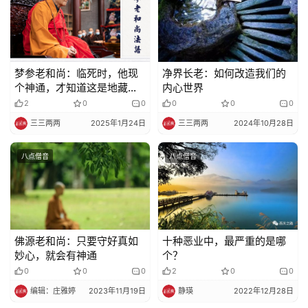
规
免
责
梦参老和尚：临死时，他现
净界长老：如何改造我们的
声
个神通，才知道这是地藏王
内心世界
明
菩萨的化身
2
0
0
0
0
0
三三两两
2025年1月24日
三三两两
2024年10月28日
八点僧音
八点僧音
佛源老和尚：只要守好真如
十种恶业中，最严重的是哪
妙心，就会有神通
个？
0
0
0
2
0
0
编辑：庄雅婷
2023年11月19日
静瑛
2022年12月28日