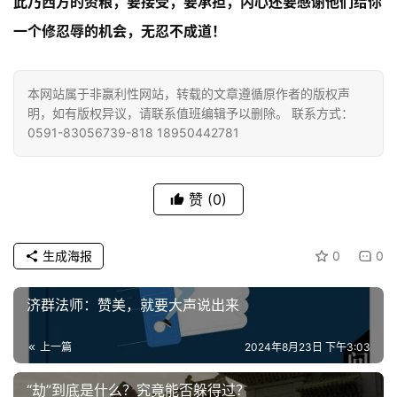
此乃西方的资粮，要接受，要承担，内心还要感谢他们给你
一个修忍辱的机会，无忍不成道！
资
讯
本网站属于非赢利性网站，转载的文章遵循原作者的版权声
明，如有版权异议，请联系值班编辑予以删除。 联系方式：
0591-83056739-818 18950442781
八
点
僧
赞
(0)
音
高
生成海报
0
0
僧
访
济群法师：赞美，就要大声说出来
谈
上一篇
2024年8月23日 下午3:03
心
乐
“劫”到底是什么？究竟能否躲得过？