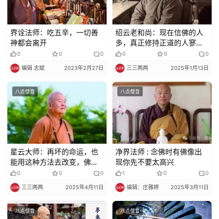
院
巡
礼
界诠法师：吃五辛，一切善
绍云老和尚：现在信佛的人
神都会离开
多，真正修持正道的人寥寥
视
无几！为什么呢？
0
0
0
0
0
0
频
编辑 志斌
2023年2月27日
三三两两
2025年1月13日
纪
八点僧音
八点僧音
录
佛
教
艺
星云大师：再坏的命运，也
净界法师 : 念佛时有佛像出
能用这种方法去改变，佛教
现你先不要太高兴
术
不鼓励人听天由命（转发功
0
0
0
1
0
0
德无量）
三三两两
2025年4月11日
编辑：庄雅婷
2025年3月11日
政
策
八点僧音
八点僧音
法