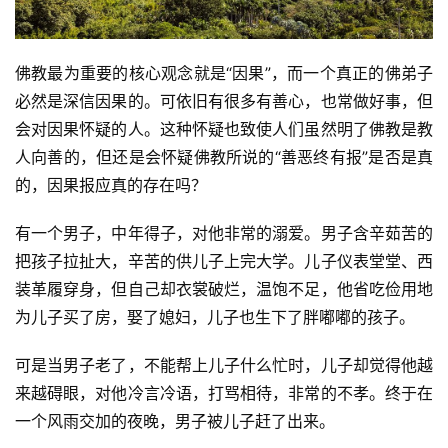
佛教最为重要的核心观念就是“因果”，而一个真正的佛弟子
必然是深信因果的。可依旧有很多有善心，也常做好事，但
会对因果怀疑的人。这种怀疑也致使人们虽然明了佛教是教
人向善的，但还是会怀疑佛教所说的“善恶终有报”是否是真
的，因果报应真的存在吗？
有一个男子，中年得子，对他非常的溺爱。男子含辛茹苦的
把孩子拉扯大，辛苦的供儿子上完大学。儿子仪表堂堂、西
装革履穿身，但自己却衣裳破烂，温饱不足，他省吃俭用地
为儿子买了房，娶了媳妇，儿子也生下了胖嘟嘟的孩子。
可是当男子老了，不能帮上儿子什么忙时，儿子却觉得他越
来越碍眼，对他冷言冷语，打骂相待，非常的不孝。终于在
一个风雨交加的夜晚，男子被儿子赶了出来。