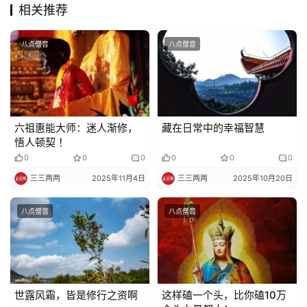
教
相关推荐
艺
术
八点僧音
八点僧音
政
策
法
规
六祖惠能大师：​迷人渐修，
藏在日常中的幸福智慧
悟人顿契 ！
0
0
0
0
0
0
免
三三两两
2025年11月4日
三三两两
2025年10月20日
责
声
八点僧音
八点僧音
明
世露风霜，皆是修行之资啊
这样磕一个头，比你磕10万