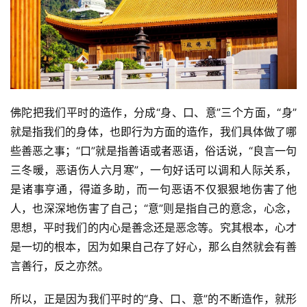
佛陀把我们平时的造作，分成“身、口、意”三个方面，“身”
就是指我们的身体，也即行为方面的造作，我们具体做了哪
些善恶之事；“口”就是指善语或者恶语，俗话说，“良言一句
三冬暖，恶语伤人六月寒”，一句好话可以调和人际关系，
资
是诸事亨通，得道多助，而一句恶语不仅狠狠地伤害了他
讯
人，也深深地伤害了自己；“意”则是指自己的意念，心念，
思想，平时我们的内心是善念还是恶念等。究其根本，心才
八
点
是一切的根本，因为如果自己存了好心，那么自然就会有善
僧
言善行，反之亦然。
音
所以，正是因为我们平时的“身、口、意”的不断造作，就形