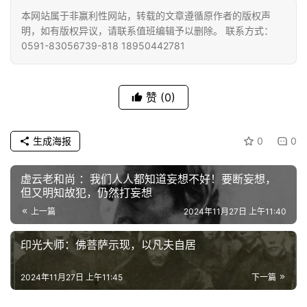
本网站属于非赢利性网站，转载的文章遵循原作者的版权声
佛
明，如有版权异议，请联系值班编辑予以删除。 联系方式：
教
0591-83056739-818 18950442781
人
登录
注册
物
赞
(0)
寺
院
巡
生成海报
0
0
礼
虚云老和尚 ：我们人人都知道妄想不好！要断妄想，
视
但又明知故犯，仍然打妄想
频
上一篇
2024年11月27日 上午11:40
印光大师：佛菩萨示现，以凡夫自居
纪
录
2024年11月27日 上午11:45
下一篇
佛