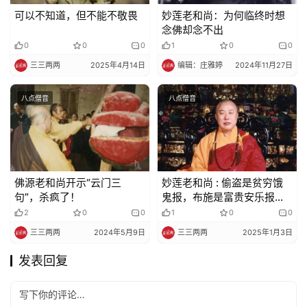
可以不知道，但不能不敬畏
妙莲老和尚：为何临终时想
念佛却念不出
0
0
0
1
0
0
三三两两
2025年4月14日
编辑：庄雅婷
2024年11月27日
八点僧音
八点僧音
佛源老和尚开示“云门三
妙莲老和尚 : 偷盗是贫穷饿
句”，杀疯了！
鬼报，布施是富贵安乐报；
怕贫穷苦万勿偷盗，想富贵
2
0
0
1
0
0
乐须行布施。
三三两两
2024年5月9日
三三两两
2025年1月3日
发表回复