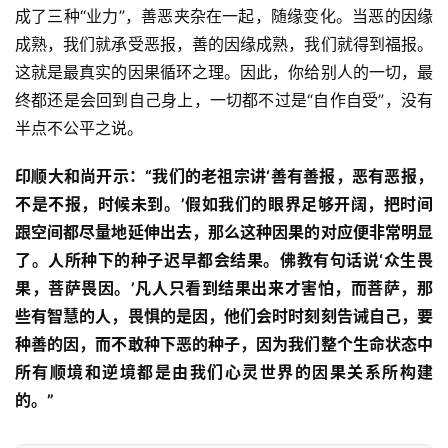
高
成了三种“业力”，善恶夹杂在一起，随缘变化。当恶的因缘
僧
成熟，我们就承受恶报，善的因缘成熟，我们就得到福报。
访
这就是最真实的因果循环之理。因此，你给别人的一切，最
谈
终都还是会回到自己身上，一切都不过是“自作自受”，没有
半点不公平之说。
心
乐
印顺大和尚开示：“我们的老祖宗讲‘善有善报，恶有恶报，
菩
不是不报，时候未到。’假如我们的眼界足够开阔，把时间
提
跟空间都尽量地延伸出去，那么这种因果的对应便非常明显
了。人所种下的种子迟早都会结果。佛教有句话说‘众生畏
专
果，菩萨畏因。’凡人只看到结果出来才害怕，而菩萨，那
题
些有智慧的人，畏惧的是因，他们会时时刻刻告诫自己，要
种善的因，而不敢种下恶的种子，因为我们整个生命状态中
公
益
所有顺境和逆境都是由我们心灵世界的因果关系所构建
慈
的。”
善