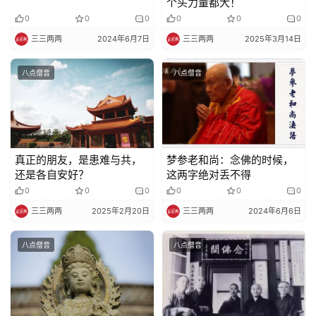
个头力量都大！
0
0
0
0
0
0
三三两两
2024年6月7日
三三两两
2025年3月14日
八点僧音
八点僧音
真正的朋友，是患难与共，
梦参老和尚：念佛的时候，
还是各自安好？
这两字绝对丢不得
0
0
0
0
0
0
三三两两
2025年2月20日
三三两两
2024年6月6日
八点僧音
八点僧音