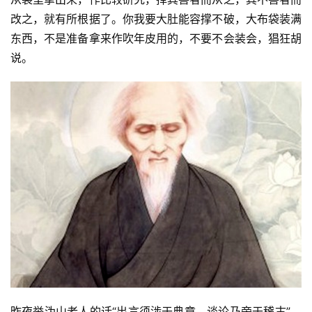
资
讯
改之，就有所根据了。你我要大肚能容撑不破，大布袋装满
东西，不是准备拿来作吹年皮用的，不要不会装会，猖狂胡
八
说。
点
僧
音
高
僧
访
谈
心
乐
菩
提
昨夜举沩山老人的话“出言须涉于典章，谈论乃旁于稽古”，