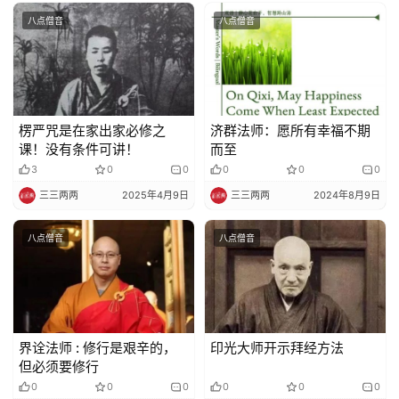
八点僧音
八点僧音
楞严咒是在家出家必修之
济群法师：愿所有幸福不期
课！没有条件可讲！
而至
3
0
0
0
0
0
三三两两
2025年4月9日
三三两两
2024年8月9日
八点僧音
八点僧音
界诠法师 : 修行是艰辛的，
印光大师开示拜经方法
但必须要修行
0
0
0
0
0
0