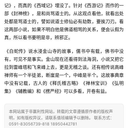
记》，而真的《西域记》埋没了。针对《西游记》而作的一
视
部《封神榜》，是和尚骂道士的。从这观点看他，就看出处
频
处都是骂道士的，譬如说道士修仙必有劫数，要挨刀刃。看
这两部小说，如果不明白他是佛道相骂的关系，便会认假为
纪
录
真，所以看书要明是非，辨邪正。
《白蛇传》说水浸金山寺的故事，儒书中有载，佛书中没
佛
有，可见不是事实。金山现在还看得到法海洞，小说又把它
教
艺
拉到雷峰塔和飞来峰上去，更是无稽之谈。还有相传说高峰
术
禅师有一个半徒弟，断崖是一个，中峰是半个。这故事典章
中没有记载，古人的《释氏稽古略》《禅林宝训》《弘明
政
集》《辅教编》和《楞严经》可以多看，开卷有益。
策
法
规
本网站属于非赢利性网站，转载的文章遵循原作者的版权声
明，如有版权异议，请联系值班编辑予以删除。 联系方式：
0591-83056739-818 18950442781
免