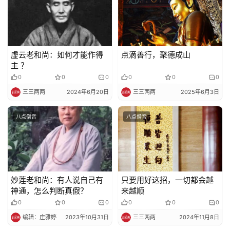
虚云老和尚：如何才能作得
点滴善行，聚德成山
主 ？
0
0
0
0
0
0
三三两两
2024年6月20日
三三两两
2025年6月3日
八点僧音
八点僧音
妙莲老和尚：有人说自己有
只要用好这招，一切都会越
神通，怎么判断真假？
来越顺
0
0
0
0
0
0
编辑：庄雅婷
2023年10月31日
三三两两
2024年11月8日