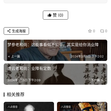
责
声
赞
(0)
明
生成海报
0
0
梦参老和尚：这些事看似不公平，其实是给你消业障
上一篇
2024年3月5日 下午2:02
虚云老和尚：业障有定数
2024年3月5日 下午2:09
下一篇
相关推荐
八点僧音
八点僧音