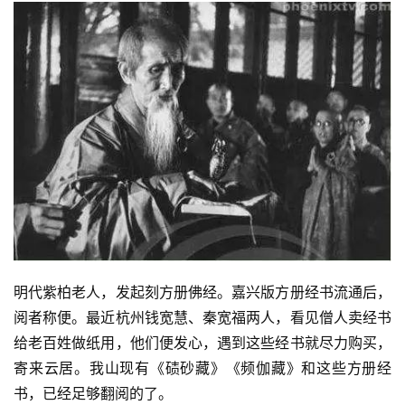
明代紫柏老人，发起刻方册佛经。嘉兴版方册经书流通后，
阅者称便。最近杭州钱宽慧、秦宽福两人，看见僧人卖经书
给老百姓做纸用，他们便发心，遇到这些经书就尽力购买，
寄来云居。我山现有《碛砂藏》《频伽藏》和这些方册经
书，已经足够翻阅的了。