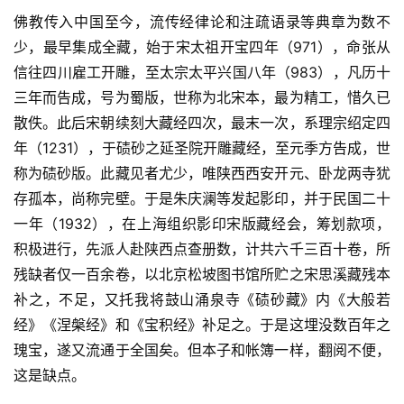
佛教传入中国至今，流传经律论和注疏语录等典章为数不
少，最早集成全藏，始于宋太祖开宝四年（971），命张从
信往四川雇工开雕，至太宗太平兴国八年（983），凡历十
三年而告成，号为蜀版，世称为北宋本，最为精工，惜久已
散佚。此后宋朝续刻大藏经四次，最末一次，系理宗绍定四
年（1231），于碛砂之延圣院开雕藏经，至元季方告成，世
称为碛砂版。此藏见者尤少，唯陕西西安开元、卧龙两寺犹
存孤本，尚称完壁。于是朱庆澜等发起影印，并于民国二十
一年（1932），在上海组织影印宋版藏经会，筹划款项，
积极进行，先派人赴陕西点查册数，计共六千三百十卷，所
残缺者仅一百余卷，以北京松坡图书馆所贮之宋思溪藏残本
补之，不足，又托我将鼓山涌泉寺《碛砂藏》内《大般若
经》《涅槃经》和《宝积经》补足之。于是这埋没数百年之
瑰宝，遂又流通于全国矣。但本子和帐簿一样，翻阅不便，
这是缺点。