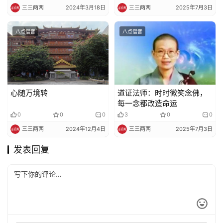
三三两两
2024年3月18日
三三两两
2025年7月3日
八点僧音
八点僧音
心随万境转
道证法师：时时微笑念佛，
每一念都改造命运
0
0
0
3
0
0
三三两两
2024年12月4日
三三两两
2025年7月3日
发表回复