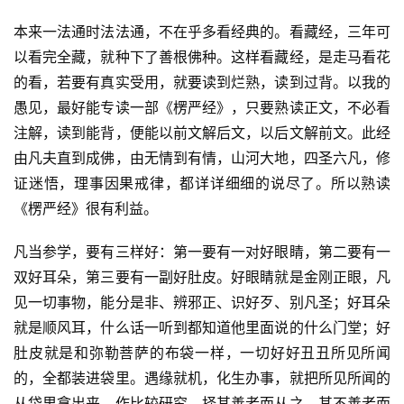
本来一法通时法法通，不在乎多看经典的。看藏经，三年可
以看完全藏，就种下了善根佛种。这样看藏经，是走马看花
的看，若要有真实受用，就要读到烂熟，读到过背。以我的
愚见，最好能专读一部《楞严经》，只要熟读正文，不必看
注解，读到能背，便能以前文解后文，以后文解前文。此经
由凡夫直到成佛，由无情到有情，山河大地，四圣六凡，修
证迷悟，理事因果戒律，都详详细细的说尽了。所以熟读
《楞严经》很有利益。
凡当参学，要有三样好：第一要有一对好眼睛，第二要有一
双好耳朵，第三要有一副好肚皮。好眼睛就是金刚正眼，凡
见一切事物，能分是非、辨邪正、识好歹、别凡圣；好耳朵
就是顺风耳，什么话一听到都知道他里面说的什么门堂；好
肚皮就是和弥勒菩萨的布袋一样，一切好好丑丑所见所闻
的，全都装进袋里。遇缘就机，化生办事，就把所见所闻的
从袋里拿出来，作比较研究，择其善者而从之，其不善者而