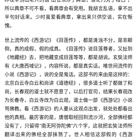
专
所以典章不可不看，看典章会有受用。我胡言乱语，拿不出
题
半句好话来。少时虽爱看典章，拿出来只供空谈，实在惭
愧。
公
益
世上流传的《西游记》《目莲传》，都是清浊不分，是非颠
慈
倒，真的成假，假的成真。《目莲传》说目莲尊者，又扯到
善
《地藏经》去，把地藏变成目莲等等，都是胡说。玄奘法师
有《大唐西域记》，内容所说，都是真实话。唯世间流传的
佛
小说《西游记》，说的全是鬼话。这部书的来由是这样的：
教
人
北京白云寺白云和尚讲《道德经》，很多道士听了都做了和
登录
注册
物
尚，长春观的道士就不愿意了，以后打官司，结果长春观改
为长春寺，白云寺改为白云观，道士做一部《西游记》小说
寺
骂佛教。看《西游记》的人要从这观点出发，就处处都看出
院
他的真相。最厉害的是，唐僧取经回到流沙河，全部佛经都
巡
没有了，只留得“南无阿弥陀佛”六个字，这就把玄奘法师所
礼
翻译出来的佛经全部抹煞了。世人相信这部假的《西游