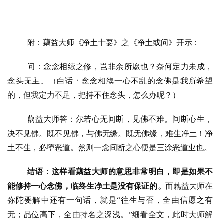
附：藕益大师《净土十要》之《净土或问》开示：
问：念念相续之修，岂非余所愿也？奈何定力未成，
念头无主。
（白话：念念相续一心不乱的念佛是我所希望
的，但我定力不足，把持不住念头，怎么办呢？）
藕益大师答：尔若心无间断，见佛不难。间断心生，
决不见佛。既不见佛，与佛无缘。既无佛缘，难生净土！净
土不生，必堕恶道。然则一念间断之心便是三涂恶道业也。
资
结语：这样看藕益大师的意思非常明白，即是如果不
讯
能修持一心念佛，临终生净土是没有保证的。
而藕益大师在
八
弥陀要解中还有一句话，就是
“往生与否，全由信愿之有
点
无；品位高下，全由持名之深浅。”细看全文，此时大师解