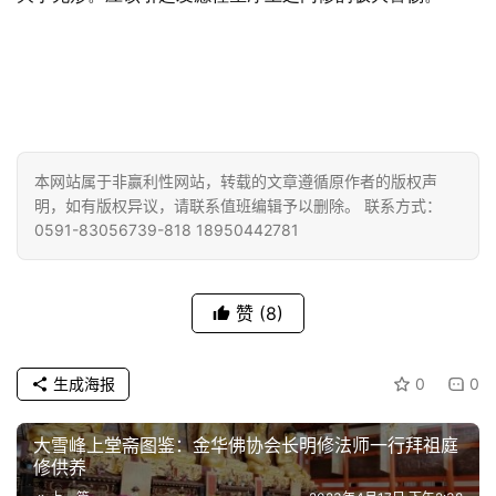
慈
善
佛
教
人
登录
注册
本网站属于非赢利性网站，转载的文章遵循原作者的版权声
物
明，如有版权异议，请联系值班编辑予以删除。 联系方式：
0591-83056739-818 18950442781
寺
院
巡
赞
(8)
礼
生成海报
0
0
视
频
大雪峰上堂斋图鉴：金华佛协会长明修法师一行拜祖庭
修供养
纪