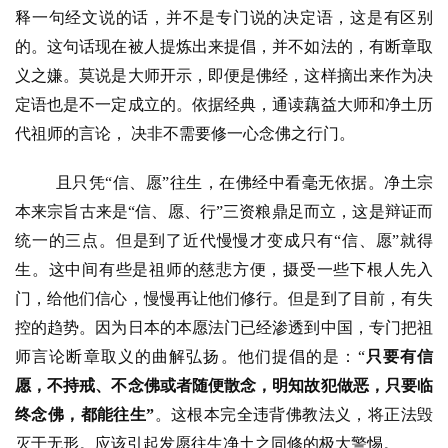
僧
释一句经文说的话，并不是专门说的决定语，这是有区别
音
的。这句话现在被人提炼出来提倡，并不如法的，有断章取
义之嫌。莫说是大师开示，即便是佛经，这样摘出来作为决
高
定语也是不一定成立的。依据经典，通读藕益大师和净土历
僧
代祖师的言论， 决非不需要修一心念佛之行门。
访
谈
且只凭
“信、愿”往生，在佛经中看毫无依据。净土宗
本来宗旨古来是“信、愿、行”三资粮鼎足而立，这是辩证而
心
乐
统一的三点。但是到了近代慢慢才变成只有“信、愿”就得
菩
生。这中间有些是祖师的慈悲方便，摄受一些下根人先入
提
门，给他们信心，慢慢再让他们修行。但是到了目前，有失
控的趋势。因为日本的本愿法门已经渗透到中国，专门把祖
专
师言论断章取义的曲解弘扬。他们提倡的是：“
只要有信
题
愿，不持戒、不念佛或者随便散念，明知故犯做恶，只要临
终念佛，都能往生”
。这根本完全违背佛教法义，将正法毁
公
益
灭于无形。应该引起发愿往生净土之同修的极大警惕。