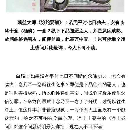
蕅益大师《弥陀要解》：若无平时七日功夫，安有临
终十念（确确）一念？纵下下品逆恶之人，并是夙因成熟。
故感临终遇善友，闻便信愿，此事万中无一！岂可侥幸？净
土或问斥此最详，今人不可不读。
白话：
如果没有平时七日不间断的念佛功夫，怎会有
临终十念乃至一念就往生之事？即使是下品往生的恶人，也
是宿世善根成熟，所以临终遇到善友，闻说弥陀极乐便生深
信切愿，在命终的最后十念乃至一念了了分明，才得以往生
净土。但这种事并非普遍现象，一万个恶人里面没有一个能
这样的！绝对不可抱有侥幸心理。净土十要中的《净土或
问》对这个问题说明最为详细，现在人不可不读！