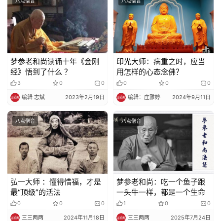
八点僧音
八点僧音
梦参老和尚读诵十年《金刚
印光大师：病重之时，应当
经》悟到了什么 ？
用怎样的心态念佛？
3
0
0
0
0
0
编辑 志斌
2023年2月19日
编辑：庄雅婷
2024年9月11日
八点僧音
八点僧音
弘一大师 ：懂得惜福，才是
梦参老和尚：吃一个鱼子跟
最“顶级”的活法
一头牛一样，都是一个生命
0
0
0
1
0
0
三三两两
2024年11月18日
三三两两
2025年7月24日