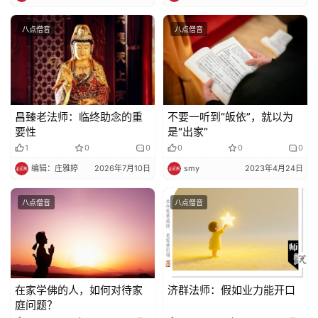
八点僧音
八点僧音
昌臻老法师：临终助念的重
不要一听到“皈依”，就以为
要性
是“出家”
1
0
0
0
0
0
编辑：庄雅婷
2026年7月10日
smy
2023年4月24日
八点僧音
八点僧音
在家学佛的人，如何对待家
济群法师：假如业力能开口
庭问题？