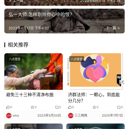
上一篇
2023年4月17日 下午2:38
录
弘一大师:怎样剔除你心中的恨？
佛
教
2023年4月17日 下午4:40
下一篇
艺
术
相关推荐
政
八点僧音
八点僧音
策
法
规
免
避免三十三种不清净布施
济群法师：一颗心，到底能
责
分几分？
声
0
0
0
0
0
0
明
smy
2023年5月20日
三三两两
2025年7月7日