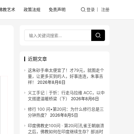
佛教艺术
政策法规
免责声明
登录
注册
近期文章
这朱砂手串太便宜了！才79元，就图走个
量，让更多买到的人，好事连连，朱事吉
祥！
2026年8月6日
义工手记｜于忻：行走马拉维 ACC，以中
文搭建温暖桥梁（下）
2026年8月6日
修行 100 问•第20问：为什么修行总是三
分钟热度？
2026年8月5日
印度佛教史100问 · 第20问|孔雀王朝崩溃
之后，佛教如何在印度继续生存？部派时