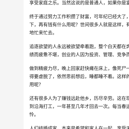
享受家庭之乐。当然这说的是普通人，如果你是
终于通过努力工作积攒了财富，可年纪已经大了
下，再有钱有什么用呢？世间很多人就是这样，
地忙来忙去。
追逐欲望的人永远被欲望牵着跑，整个白天都在
绩而疲惫不堪，创业的人因为投资、管理、竞争
做到精疲力尽，晚上回家赶快瘫在床上，像死尸
得要虚脱了，依然思前想后，睡都睡不着。这样
用呢？
还有很多人为了赚钱远赴他乡，历尽辛劳。这在
到沿海打工，一年甚至几年才回去一次。每当春
怜。
人们结婚成家，本来是希望和家人在一起，享受