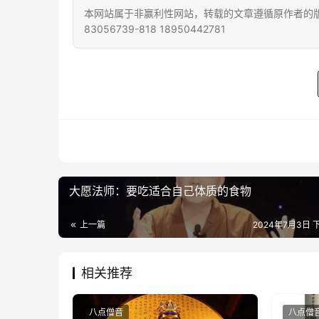
本网站属于非赢利性网站，转载的文章遵循原作者的版
83056739-818 18950442781
大愿法师：要吃适合自己体质的食物
上一篇
2024年7月3日 下
相关推荐
八点僧音
八点僧