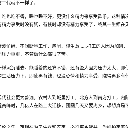
富二代就不一样了。
，吃也吃不香，睡也睡不好，更没什么精力来享受欲乐。这种情
有精力享受时没有钱，有钱时却没有精力享受了，终其一生都在
奔波忙碌，不间断地工作、应酬、谈生意……打工的人因为加班
而压力重重，不管做什么都很辛苦。
一样沉沉睡去。能睡着的还算不错，还有些人因为压力太大，即
的生活压力下，即使再有钱，也没心情和精力享受，赚得再多有
现代社会更为普遍。农村人到城里打工，北方人到南方打工，内
运高峰时，几亿人在路上大迁移，团圆几天又要离乡，想想真是
天伦之乐。可现在为了生存和养家，必须离乡背井。为维护家庭