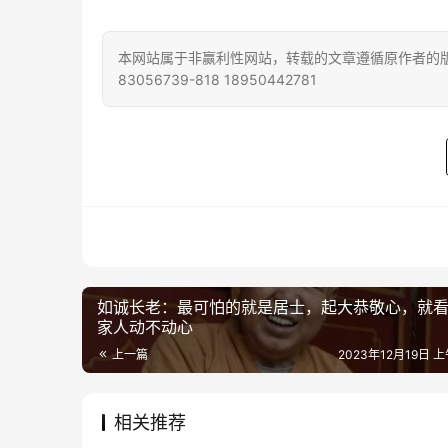
本网站属于非赢利性网站，转载的文章遵循原作者的版
83056739-818 18950442781
如诚长老：最可怕的就是居士，起大恭敬心，就
家人动不动心
上一篇
2023年12月19日 上
相关推荐