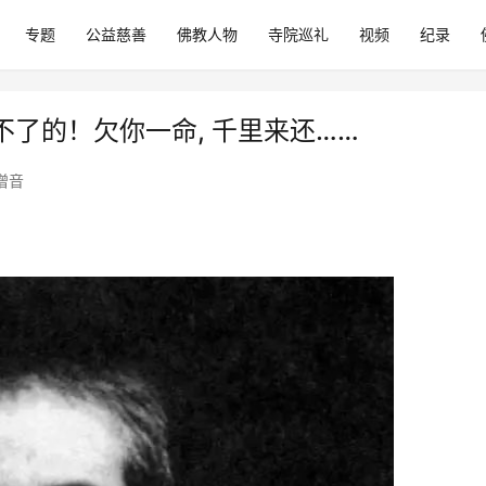
专题
公益慈善
佛教人物
寺院巡礼
视频
纪录
了的！欠你一命, 千里来还……
僧音