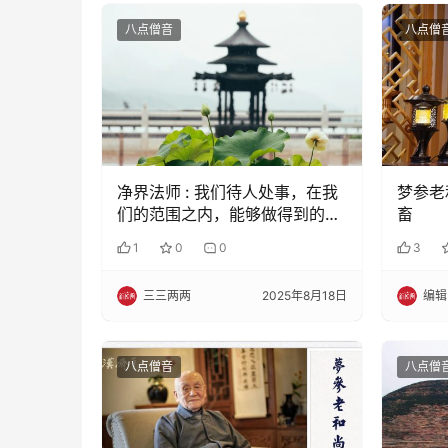
八点僧音
八点僧
净界法师 : 我们待人处事，在我
梦参老
们的范围之内，能够做得到的，
畜
多多帮助别人，给人家方便
1
0
0
3
三三两两
2025年8月18日
编辑
八点僧音
八点僧