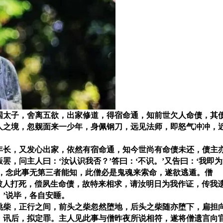
国太子，舍离五欲，出家修道，得宿命通，知前世欠人命债，其
人之境，忽觌面来一少年，身佩钢刀，远见法师，即怒气冲冲，
年长，又发心出家，依然有宿命通，知今世尚有命债未还，债主
，问主人曰：‘汝认识我否？’答曰：‘不识。’又告曰：‘我即
惊，念此事无第三者能知，此僧必是鬼魂来索命，遂欲逃遁。僧
当被人打死，偿夙生命债，故特来相求，请汝明日为我作证，传我
’说毕，各自安睡。
挑柴，正行之间，前头之柴忽然堕地，后头之柴随亦堕下，扁担
，讯后，拟定罪。主人见此事与僧昨夜所说相符，遂将僧遗言向