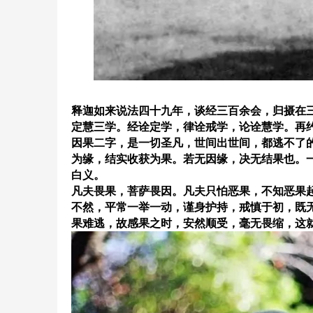
释迦如来说法四十九年，谈经三百余会，归摄在
定慧三学。经诠定学，律诠戒学，论诠慧学。再
因果二字，是一切圣凡，世间出世间，都逃不了
为缘，结实收获为果。若无因缘，决无结果也。
白义。
凡夫畏果，菩萨畏因。凡夫只怕恶果，不知恶果
不然，平常一举一动，谨身护持，戒慎于初，既
果难逃，故感果之时，安然顺受，毫无畏缩，这