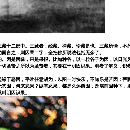
三藏十二部中。三藏者，经藏、律藏、论藏是也。三藏所诠，不
约而言之，则因果二字，全把佛所说法包括无余了。
的。因是因缘，果是果报。比如种谷，以一粒谷子为因，以日光
一切圣贤之所以为圣贤者，其要在于明因识果。明者了解义，识
起缘于恶因，平常任意胡为，以图一时快乐，不知乐是苦因；菩
无恶因，何来恶果？纵有恶果，都是久远前因，既属前因种下，
就叫明因识果。