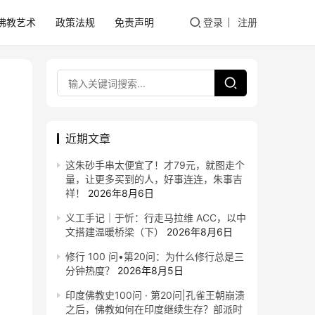
佛教艺术
政策法规
免责声明
登录
注册
近期文章
这朱砂手串太便宜了！才79元，就图走个
量，让更多买到的人，好事连连，朱事吉
祥！
2026年8月6日
义工手记｜于忻：行走马拉维 ACC，以中
文搭建温暖桥梁（下）
2026年8月6日
修行 100 问•第20问：为什么修行总是三
分钟热度？
2026年8月5日
印度佛教史100问 · 第20问|孔雀王朝崩溃
之后，佛教如何在印度继续生存？部派时