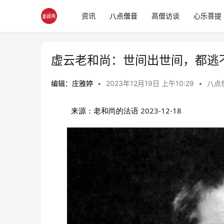
资讯
八点僧音
高僧访谈
心乐菩提
虚云老和尚：世间出世间，都逃不
编辑：庄雅婷
•
2023年12月19日 上午10:29
•
八点
来源：老和尚的法语
2023-12-18