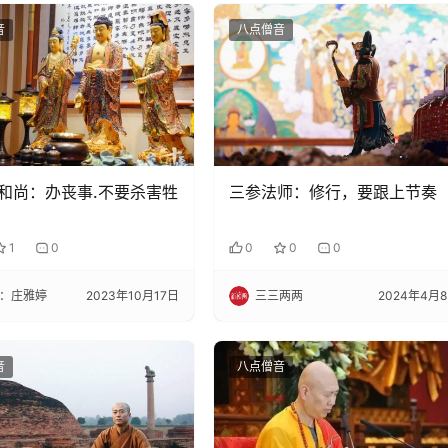
音
八点僧音
和尚：办丧事.不要杀害牲
三参法师：修行，要跟上节奏
1
0
0
0
0
：庄雅婷
2023年10月17日
三三两两
2024年4月
音
八点僧音