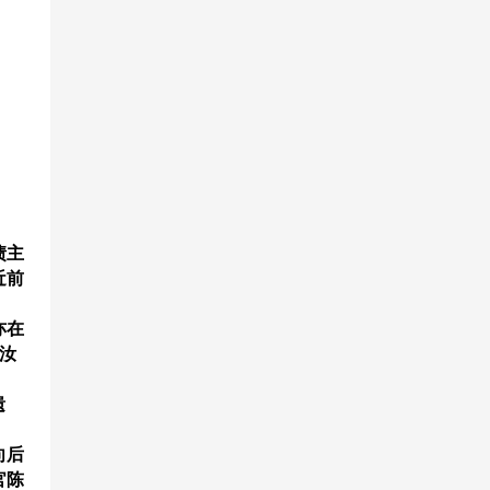
债主
近前
亦在
为汝
遗
向后
官陈