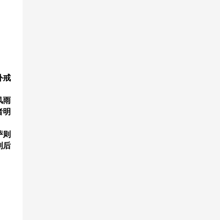
外戒
风雨
者明
萨则
则后