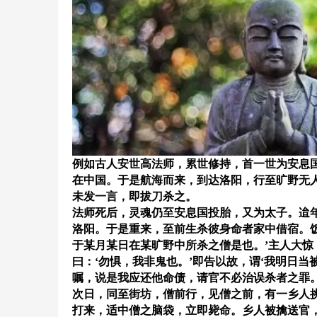
例如古人安世高法师，累世修持，首一世为安息
在中国。于是航海而来，到达洛阳，行至旷野无
未发一言，即拔刀杀之。
法师死后，灵魂仍至安息国投胎，又为太子。迨
洛阳。于是重来，至前生杀彼身命者家中借宿。饭罢
于某月某日在某旷野中所杀之僧是也。’主人大
曰：‘勿惧，我非鬼也。’即告以故，谓‘我明日
嘱，说是我应还他命债，请官不必治误杀者之罪。
次日，同至街坊，僧前行，见僧之前，有一乡人
打来，适中僧之脑袋，立即毙命。乡人被擒送官