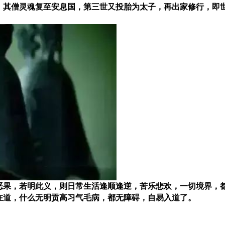
。其僧灵魂复至安息国，第三世又投胎为太子，再出家修行，即
恶果，若明此义，则日常生活逢顺逢逆，苦乐悲欢，一切境界，
在道，什么无明贡高习气毛病，都无障碍，自易入道了。