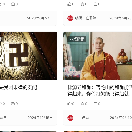
身！
0
0
0
0
0
2023年6月27日
编辑：庄雅婷
2024年5月2
音
八点僧音
是受因果律的支配
佛源老和尚：普陀山的和尚能
得起来，你们打架能飞得起就
打，飞不起就不要打！
0
0
0
0
0
两两
2024年12月5日
三三两两
2024年9月1