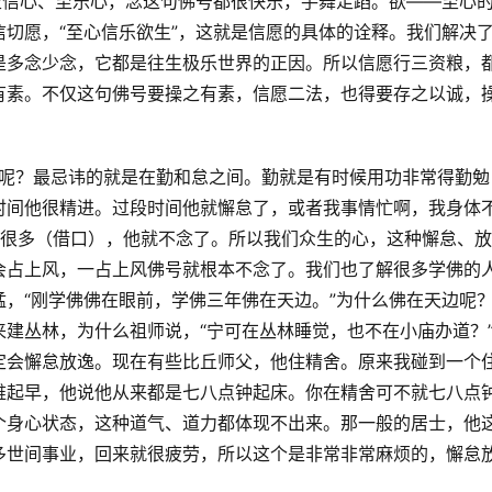
至信心、至乐心，念这句佛号都很快乐，手舞足蹈。欲——至心
切愿，“至心信乐欲生”，这就是信愿的具体的诠释。我们解决
是多念少念，它都是往生极乐世界的正因。所以信愿行三资粮，
有素。不仅这句佛号要操之有素，信愿二法，也得要存之以诚，
害怕什么呢？最忌讳的就是在勤和怠之间。勤就是有时候用功非常得勤勉
时间他很精进。过段时间他就懈怠了，或者我事情忙啊，我身体
了很多（借口），他就不念了。所以我们众生的心，这种懈怠、
会占上风，一占上风佛号就根本不念了。我们也了解很多学佛的
，“刚学佛佛在眼前，学佛三年佛在天边。”为什么佛在天边呢
建丛林，为什么祖师说，“宁可在丛林睡觉，也不在小庙办道？
定会懈怠放逸。现在有些比丘师父，他住精舍。原来我碰到一个
难起早，他说他从来都是七八点钟起床。你在精舍可不就七八点
个身心状态，这种道气、道力都体现不出来。那一般的居士，他
多世间事业，回来就很疲劳，所以这个是非常非常麻烦的，懈怠