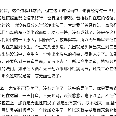
轮回里面轮转，这个过程非常苦。但在这个过程当中，也曾经有过一世几
曾经按照圣贤之道来修行，也有这个情况。包括我们在座的诸位
来讨论，也没有缘分来讨论净土法门，肯定我们曾经作过一点修
我们出离的净业给半途而废，功亏一篑，没有成就了，还是在这
我们轮回的一个原因，因循懒惰，放逸懈怠。所以无量劫以来还
。现在又回到今生，今生又头出头没，头出就是头伸出来生到三
头出头没当中，今生有一个伸出来喘息的机会，得到人身了。如
病，还要落到三恶道里面，又沉下去了。所以今生闻道，执持名
胜的法门，如果还因循着无量劫以来那种毛病习气，还是甘心在
，那么这可就是第一等无血性汉子。
也”、“粪土之墙不可圬也”了，没有办法了。这桩简要法门，你只要撩
你还在这里，一天打鱼，三天晒网，泛泛悠悠，毫不介意，不把
的位置上，那真是无血性的汉子.就是没有志气，扶不起来，而且
，真是卑劣到极点的一个懦弱众生了。所以这就要从反面来激励