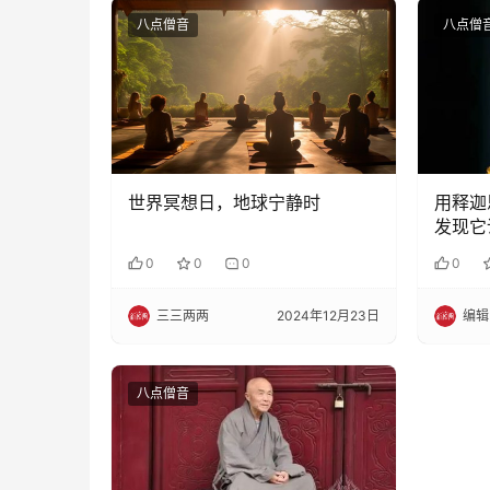
八点僧音
八点僧
世界冥想日，地球宁静时
用释迦
发现它
0
0
0
0
三三两两
2024年12月23日
编辑
八点僧音