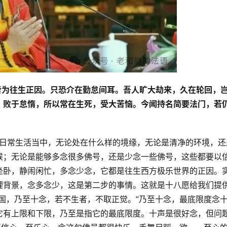
总皆为往生正因。只恐介在勤怠间耳。吾人旷大劫来，久在轮回，
，败于怠惰，所以常在生死，受大苦恼。今闻持名简要法门，若
，在我们日常生活当中，无论处在什么样的境缘，无论是清净的环境，还
候；无论是能够多念很多佛号，还是少念一些佛号，这些都要以
坐卧，静闹闲忙，多念少念，它都是往生西方极乐世界的正因。
理背景，念多念少，这是第二步的事情。这就是十八愿给我们提
国，乃至十念，若不生者，不取正觉。”乃至十念，最底限度念
它有上限和下限，乃至是指它的最底限度。十声是很好念，但问