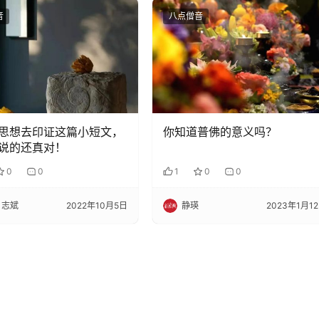
音
八点僧音
思想去印证这篇小短文，
你知道普佛的意义吗？
说的还真对！
0
0
1
0
0
 志斌
2022年10月5日
静瑛
2023年1月1