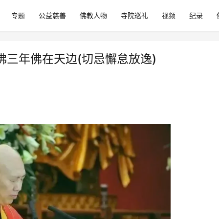
专题
公益慈善
佛教人物
寺院巡礼
视频
纪录
三年佛在天边(切忌懈怠放逸)