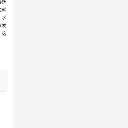
耨多
他就
，求
以发
。这