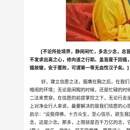
  [不论所处境界，静闹闲忙，多念少念，
不发求出离之心，修向道之行耶。盖皆废于因循
循故辙，安于覆败，可谓第一等无血性汉子矣。]
        好，建立信愿之法，服膺在胸之后
喧闹的环境；无论是闲暇的时候，还是忙碌的时
二法来贯穿。在信愿的前提掌控之下，无论行走
上对净业行人来说，最要解决的是我们信愿的心
启示：“设我得佛，十方众生，至心信乐，欲生我
念，这是少念。那多，上限就是百千万亿的念，