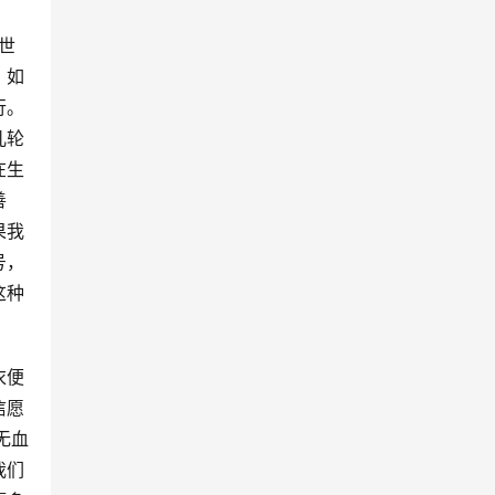
世
，如
行。
儿轮
在生
善
果我
号，
这种
衣便
信愿
无血
我们