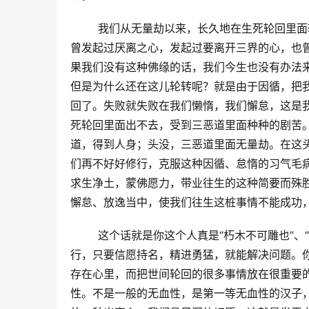
        我们从无量劫以来，长久地在生死
曾发起过厌离之心，发起过要离开三界的心，也
果我们没有这种佛缘的话，我们今生也没有办法
但是为什么还在这儿轮转呢？就是由于因循，把
回了。失败就失败在我们懒惰，我们懈怠，这是
死轮回里面出不去，受到三恶道里面种种的剧苦
道，得到人身；头没，三恶道里面无量劫。在这
们再不好好修行，克服这种因循、怠惰的习气毛
求生净土，蒙佛愿力，带业往生的这种简要而殊
懈怠、放逸当中，使我们往生这桩事情不能成功
        这个话就是你这个人真是“朽木不可雕
行，只要信愿持名，精进勇猛，就能解决问题。
存在心里，而把世间轮回的很多事情放在很重要
性。不是一般的无血性，是第一等无血性的汉子