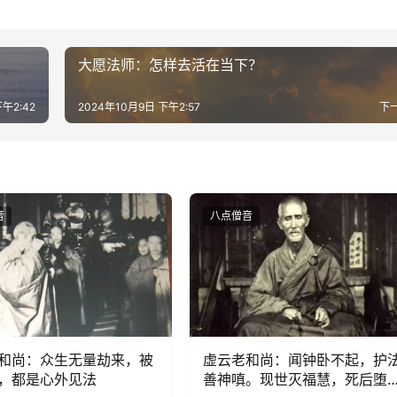
大愿法师：怎样去活在当下？
午2:42
2024年10月9日 下午2:57
下
音
八点僧音
和尚：众生无量劫来，被
虚云老和尚：闻钟卧不起，护
，都是心外见法
善神嗔。现世灭福慧，死后堕