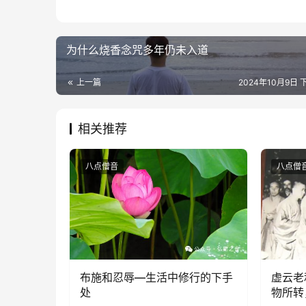
为什么烧香念咒多年仍未入道
上一篇
2024年10月9日 下
相关推荐
八点僧音
八点僧
布施和忍辱—生活中修行的下手
虚云老
处
物所转