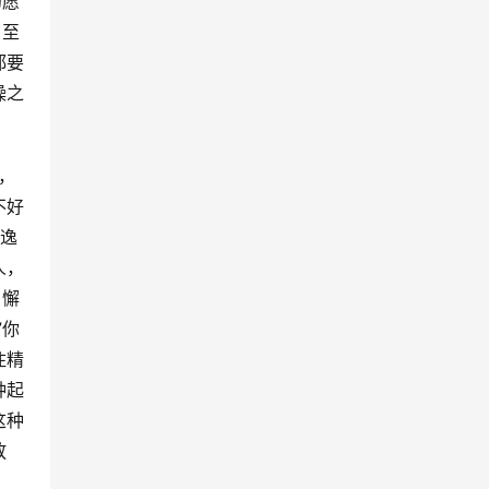
的愿
了至
都要
操之
，
不好
放逸
人，
？懈
”你
住精
钟起
这种
放