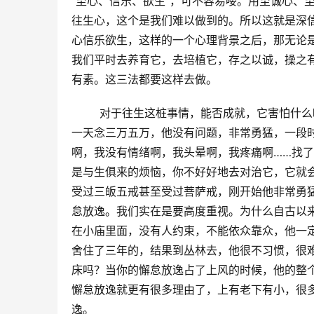
“至心、信乐、欲生”，可不容易喽。用至诚心、
往生心，这个是我们难以做到的。所以这就是深信
心信乐欲生，这样的一个心理背景之后，那无论
我们平时去养育它，去培植它，存之以诚，操之
有素。这三法都要这样去做。
        对于往生这桩事情，能否成就，它
一天念三万五万，他没有问题，非常勇猛，一段
啊，我没有情绪啊，我头晕啊，我疼痛啊……找
是与生俱来的烦恼，你不好好地去对治它，它就
受过三皈五戒甚至受过菩萨戒，刚开始他非常勇猛
怠放逸。我们实在是要高度重视。为什么自古以来
在小庙里面，没有人约束，不能依众靠众，他一
舍住了三年的，结果到丛林去，他很不习惯，很
床吗？当你的懈怠放逸占了上风的时候，他的整
懈怠放逸就更有很多理由了，上有老下有小，很
逸。