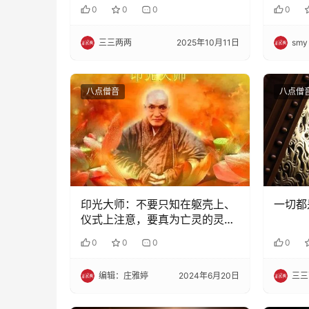
0
0
0
0
三三两两
2025年10月11日
smy
八点僧音
八点僧
印光大师：不要只知在躯壳上、
一切都
仪式上注意，要真为亡灵的灵魂
来做事啊！
0
0
0
0
编辑：庄雅婷
2024年6月20日
三三