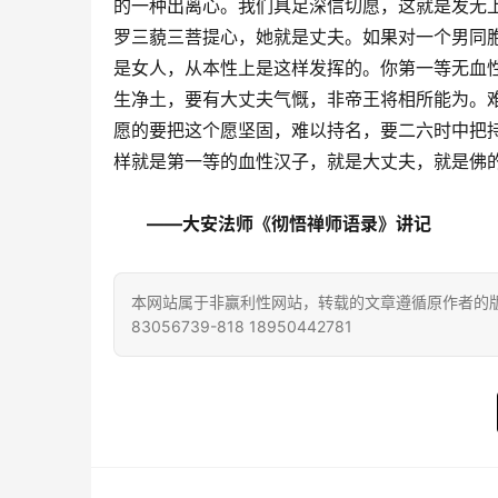
的一种出离心。我们具足深信切愿，这就是发无
罗三藐三菩提心，她就是丈夫。如果对一个男同
是女人，从本性上是这样发挥的。你第一等无血
生净土，要有大丈夫气慨，非帝王将相所能为。
愿的要把这个愿坚固，难以持名，要二六时中把
样就是第一等的血性汉子，就是大丈夫，就是佛
——大安法师《彻悟禅师语录》讲记
本网站属于非赢利性网站，转载的文章遵循原作者的版
83056739-818 18950442781