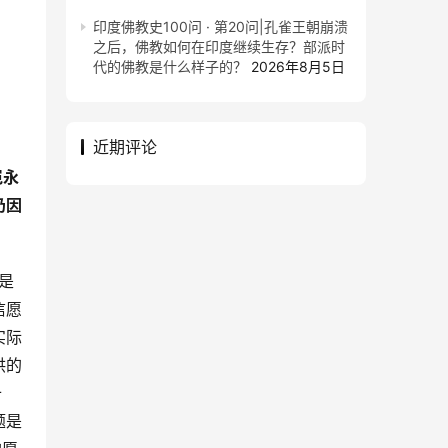
印度佛教史100问 · 第20问|孔雀王朝崩溃
之后，佛教如何在印度继续生存？部派时
代的佛教是什么样子的？
2026年8月5日
近期评论
岂永
仍因
是
信愿
实际
供的
十
题是