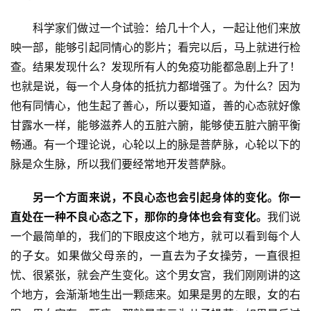
免
　　科学家们做过一个试验：给几十个人，一起让他们来放
责
映一部，能够引起同情心的影片；看完以后，马上就进行检
声
查。结果发现什么？发现所有人的免疫功能都急剧上升了！
明
也就是说，每一个人身体的抵抗力都增强了。为什么？因为
他有同情心，他生起了善心，所以要知道，善的心态就好像
甘露水一样，能够滋养人的五脏六腑，能够使五脏六腑平衡
畅通。有一个理论说，心轮以上的脉是菩萨脉，心轮以下的
脉是众生脉，所以我们要经常地开发菩萨脉。
另一个方面来说，不良心态也会引起身体的变化。
你一
直处在一种不良心态之下，那你的身体也会有变化。
我们说
一个最简单的，我们的下眼皮这个地方，就可以看到每个人
的子女。如果做父母亲的，一直去为子女操劳，一直很担
忧、很紧张，就会产生变化。这个男女宫，我们刚刚讲的这
个地方，会渐渐地生出一颗痣来。如果是男的左眼，女的右