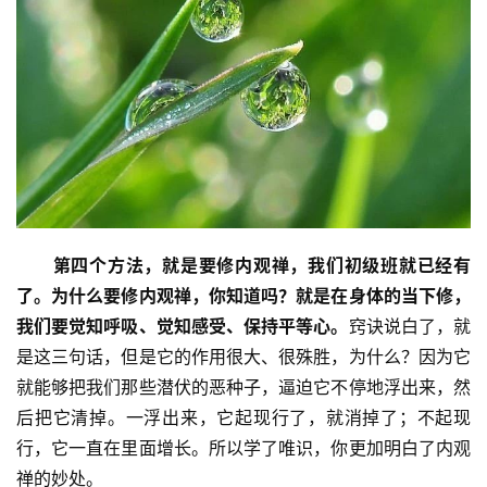
礼
视
频
纪
录
佛
第四个方法，就是要修内观禅，
我们初级班就已经有
教
艺
了。
为什么要修内观禅，你知道吗？
就是在身体的当下修，
术
我们要觉知呼吸、觉知感受、保持平等心。
窍诀说白了，就
是这三句话，但是它的作用很大、很殊胜，为什么？因为它
政
就能够把我们那些潜伏的恶种子，逼迫它不停地浮出来，然
策
后把它清掉。一浮出来，它起现行了，就消掉了；不起现
法
行，它一直在里面增长。所以学了唯识，你更加明白了内观
规
禅的妙处。