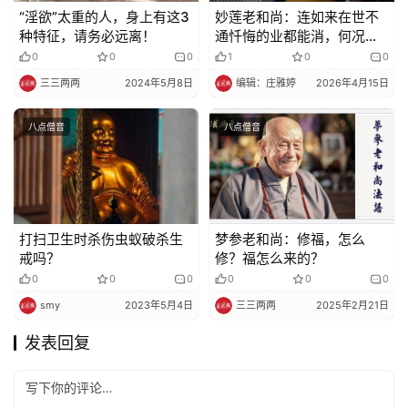
“淫欲”太重的人，身上有这3
妙莲老和尚：连如来在世不
种特征，请务必远离！
通忏悔的业都能消，何况其
他的业障？
0
0
0
1
0
0
三三两两
2024年5月8日
编辑：庄雅婷
2026年4月15日
八点僧音
八点僧音
打扫卫生时杀伤虫蚁破杀生
梦参老和尚：修福，怎么
戒吗？
修？福怎么来的？
0
0
0
0
0
0
smy
2023年5月4日
三三两两
2025年2月21日
发表回复