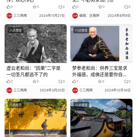
0
0
0
0
0
0
三三两两
2024年11月27日
编辑：庄雅婷
2024年8月9日
八点僧音
八点僧音
虚云老和尚：“因果”二字是
梦参老和尚：供养三宝是求
一切圣凡都逃不了的
外福德，成佛还是要你自己
修
0
0
0
1
0
0
三三两两
2024年3月20日
三三两两
2024年12月16日
八点僧音
八点僧音