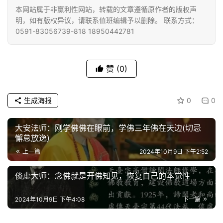
本网站属于非赢利性网站，转载的文章遵循原作者的版权声
明，如有版权异议，请联系值班编辑予以删除。 联系方式：
0591-83056739-818 18950442781
赞
(0)
生成海报
0
0
大安法师：刚学佛佛在眼前，学佛三年佛在天边(切忌
懈怠放逸)
上一篇
2024年10月9日 下午2:52
倓虚大师：念佛就是开佛知见，恢复自己的本觉性
2024年10月9日 下午4:08
下一篇