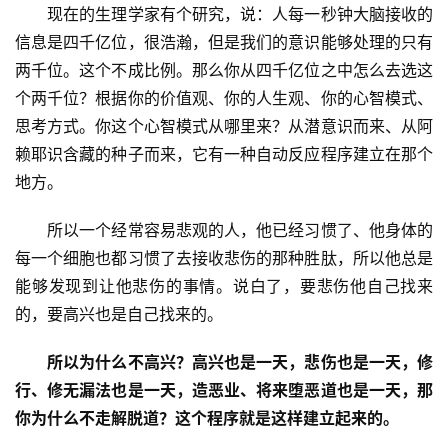
　　现在的生理学家有个研究，说：人每一秒钟大脑接收的
资
信息是四千亿位，很浩瀚，但是我们的意识能够处理的只有
讯
两千位。这个不成比例。那么你从四千亿位之中怎么去选这
个两千位？根据你的价值观、你的人生观、你的心智模式、
八
思考方式。你这个心智模式从哪里来？从潜意识而来、从阿
点
赖耶识含藏的种子而来，它有一种自动反应程序建立在那个
僧
地方。
音
　　所以一个经常容易悲观的人，他已经习惯了、他身体的
高
每一个细胞也都习惯了去接收悲伤的那种胜肽，所以他总是
僧
能够发现到让他悲伤的事情。说白了，要悲伤他自己找来
访
的，要高兴也是自己找来的。
谈
所以为什么不高兴？
高兴也是一天，悲伤也是一天，修
心
行、修无漏法也是一天，造恶业、将来堕恶道也是一天，那
乐
你为什么不走解脱道？
这个程序就是这样建立起来的。
菩
提