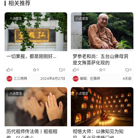
相关推荐
八点僧音
八点僧音
一切果报，都是刚刚好…
梦参老和尚：五台山佛母洞
是文殊菩萨化现的
0
0
0
0
0
0
三三两两
2024年8月27日
编辑：庄雅婷
4天前
八点僧音
八点僧音
历代祖师传法偈丨祖祖相
彻悟大师：以佛知见为知
传，以心传心
见，不必另求悟门也