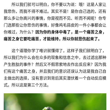
　　所以我们就可以明白，你不要以为说：哦！这是人家让
我悲伤，而我不得不难过。其实不是！是你自己选的，还有
专
那么多让你高兴的事情，你是视而不见、听而不闻呢！你专
题
门选那些让你悲伤的事情，好像鸡毛蒜皮的一件小事都会让
你难过，为什么？
因为你的身体中毒了，是一个痛苦之身，
公
益
痛苦之身它要吃痛苦，才能维持，所以你就悲伤起来了。
慈
善
　　这个道理你学了唯识就懂得了，这样子我们就明白了，
所以我们为什么会在众多的现象和信息之中，去过滤出那种
佛
产生胜肽的事件？然后又不假思索地去作出反应来？因为我
教
们有这个痛苦之身，并且我们的意识还误认为这是我自己自
人
登录
注册
主做出的选择，没有意识到背后其实潜伏着一个自动反应模
物
式。所以这是第三个方法。
寺
院
巡