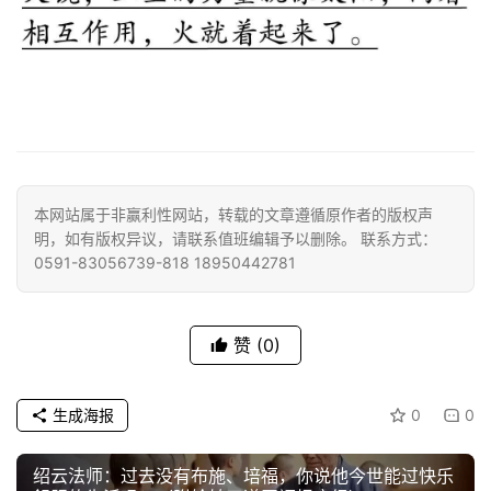
心
乐
菩
提
专
题
本网站属于非赢利性网站，转载的文章遵循原作者的版权声
公
明，如有版权异议，请联系值班编辑予以删除。 联系方式：
益
0591-83056739-818 18950442781
慈
善
赞
(0)
佛
教
生成海报
0
0
人
登录
注册
物
绍云法师：过去没有布施、培福，你说他今世能过快乐