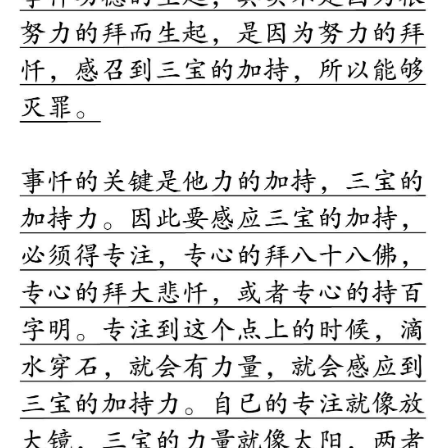
资
讯
八
点
僧
音
高
僧
访
谈