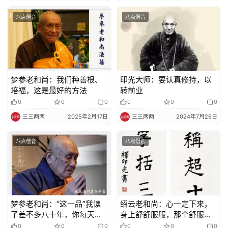
策
法
八点僧音
八点僧音
规
免
责
声
梦参老和尚：我们种善根、
印光大师：要认真修持，以
明
培福，这是最好的方法
转前业
0
0
0
0
0
0
三三两两
2025年2月17日
三三两两
2024年7月26日
八点僧音
八点僧音
梦参老和尚：“这一品”我读
绍云老和尚：心一定下来，
了差不多八十年，你每天不
身上舒舒服服，那个舒服是
断，就知道它的效果了
难以言表的
0
0
0
0
0
0