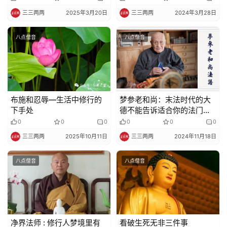
三三两两
2025年3月20日
三三两两
2024年3月28日
八点僧音
八点僧音
布施和忍辱—生活中修行的
梦参老和尚：末法时代的大
下手处
德不能告诉适合你的法门，
你自己如何选择呢？
0
0
0
0
0
0
三三两两
2025年10月11日
三三两两
2024年11月18日
八点僧音
八点僧音
净界法师 : 修行人梦境里有
看破生死无非三件事