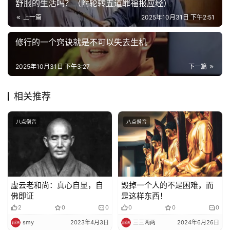
舒服的生活吗？（附轮转五道罪福报应经）
寺
上一篇
2025年10月31日 下午2:51
院
巡
修行的一个窍诀就是不可以失去生机
礼
2025年10月31日 下午3:27
下一篇
视
频
相关推荐
纪
八点僧音
八点僧音
录
佛
教
艺
虚云老和尚：真心自显，自
毁掉一个人的不是困难，而
术
佛即证
是这样东西！
2
0
0
0
0
0
政
smy
2023年4月3日
三三两两
2024年6月26日