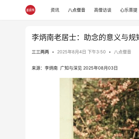
资讯
八点僧音
高僧访谈
心乐菩提
李炳南老居士：助念的意义与规
三三两两
•
2025年8月4日 下午3:50
•
八点僧音
来源：李炳南  广知与深见 2025年08月03日 