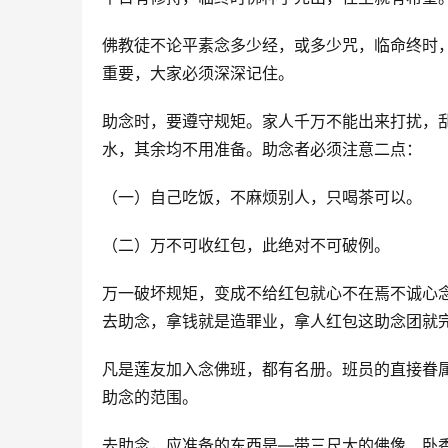
佛教徒不论平素念多少经，或多少咒，临命终时
重要，大家必须深深记住。
助念时，要遵守规矩。家人千万不能出来打扰，
水，其余均不用准备。助念者必须注意二点：
（一）自己吃饭，不麻烦别人，只喝茶可以。
（二）万不可收红包，此绝对不可破例。
万一破坏规矩，变成不给红包就心不在焉不诚心
去助念，拿钱就是造罪业，拿人红包这助念团就
凡是莲友加入念佛班，都有名册。班员的直接眷
助念的范围。
去助念，应准备的东西是—带三尺大的佛像、卧