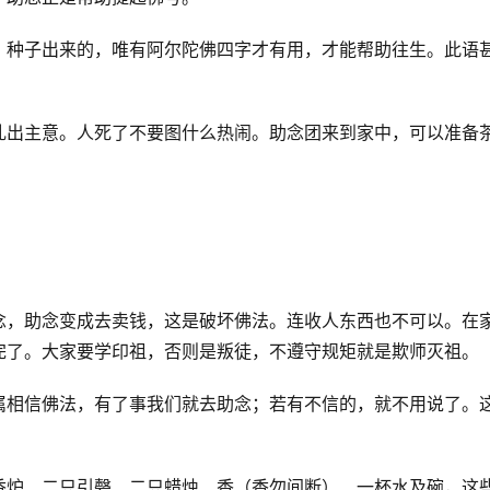
，种子出来的，唯有阿尔陀佛四字才有用，才能帮助往生。此语
乱出主意。人死了不要图什么热闹。助念团来到家中，可以准备
念，助念变成去卖钱，这是破坏佛法。连收人东西也不可以。在
完了。大家要学印祖，否则是叛徒，不遵守规矩就是欺师灭祖。
属相信佛法，有了事我们就去助念；若有不信的，就不用说了。
香炉、二只引磬、二只蜡烛、香（香勿间断）、一杯水及碗，这