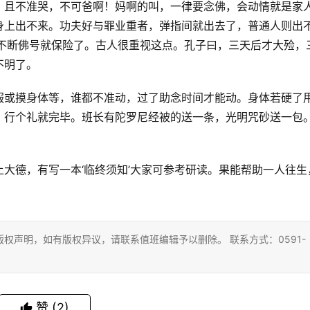
，且不准哭，不可爸啊！妈啊的叫，一律要念佛，会动情就是家
身上出不来。功夫好与罪业重者，弹指间就出去了，普通人则出
时不断佛号就保险了。古人很重视这点。孔子曰，三天后才大殓，
不明了。
服或摸身体等，谁都不准动，过了助念时间才能动。身体若硬了
，行个礼就完毕。班长有陀罗尼经被的送一条，光明咒砂送一包
大德，有写一本‘临终须知’大家可参考研读。果能帮助一人往生
权声明，如有版权异议，请联系值班编辑予以删除。 联系方式：0591-
赞
(2)