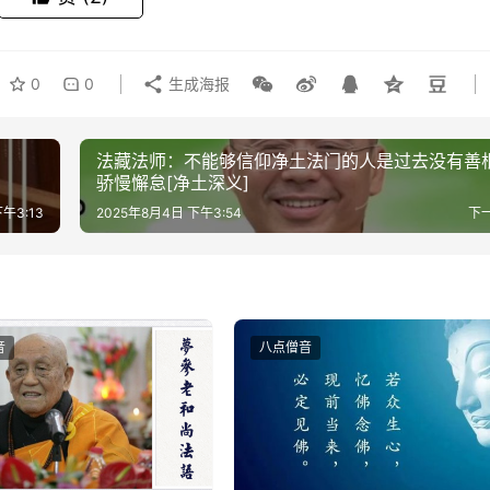
0
0
生成海报
法藏法师：不能够信仰净土法门的人是过去没有善
骄慢懈怠[净土深义]
午3:13
2025年8月4日 下午3:54
下
音
八点僧音