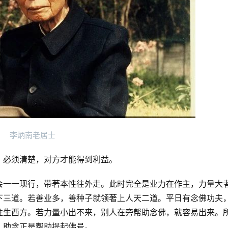
 李炳南老居士 
，必须清楚，对方才能得到利益。
会一一现行，带著本性往外走。此时完全是业力在作主，力量大
下三道。若善业多，善种子就领著上人天二道。平日有念佛功夫
往生西方。若力量小出不来，别人在旁帮助念佛，就容易出来。
。助念正是帮助提起佛号。