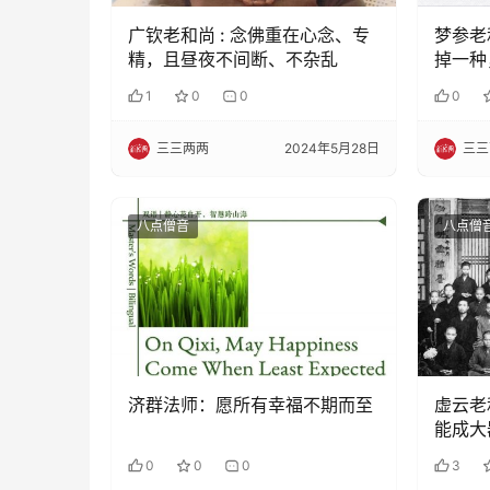
广钦老和尚 : 念佛重在心念、专
梦参老
精，且昼夜不间断、不杂乱
掉一种
等于破
1
0
0
0
三三两两
2024年5月28日
三三
八点僧音
八点僧
济群法师：愿所有幸福不期而至
虚云老
能成大
0
0
0
3