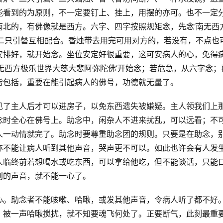
能看到的为原则，不一定要钉上、挂上，用摆的亦可。也不一定
南北的，有佛像就是西方。六字、四字按照规矩念，先念‘南无西
用二只引磬互相配合。香烛带去用完可用对方的，若没有，不点也
安排好，就开始念。坐位安定好很重要，这可安病人的心，免得
无西方极乐世界大慈大悲阿弥陀佛’开始念；若危急，从六字念；
皆包括，重要在能引起病人的佛号，功德就无量了。
见了主人后才可以进房子，以免东西遗失被嫌疑。主人领我们上
念时全心在佛号上。助念中，闲杂人不进来扰乱，可以远看；不
人一动情就完了。助念时要尊重助念团的规则。只要是在助念，
亦不能让病人听到其他声音，哭声更不可以。如此也许会有人发
人临终前若想喝水或吃东西，可以拿给他吃，但不能谈话，只能
别的声音，就不能一心了。
心。助念者不能咳嗽、哈啾，或发其他声音，令病人听了都不好
，被一声哈啾搅扰，就不知要魂飞何处了。正要断气，此刻最重