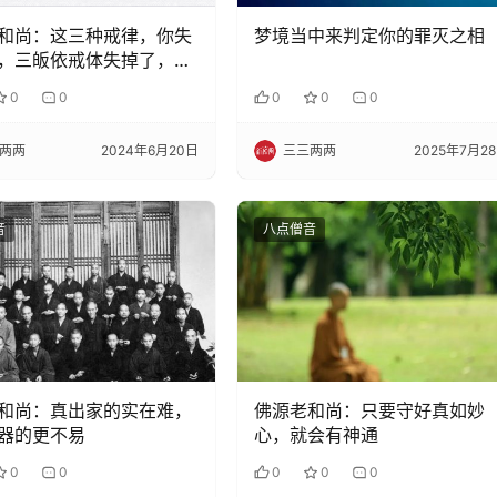
和尚：这三种戒律，你失
梦境当中来判定你的罪灭之相
，三皈依戒体失掉了，就
了戒
0
0
0
0
0
两两
2024年6月20日
三三两两
2025年7月2
音
八点僧音
和尚：真出家的实在难，
佛源老和尚：只要守好真如妙
器的更不易
心，就会有神通
0
0
0
0
0