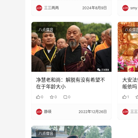
三三两两
2024年8月9日
smy
八点僧音
八点僧
净慧老和尚：解脱有没有希望不
大安法
在于年龄大小
皈依吗
0
0
0
1
静瑛
2022年12月26日
三三
八点僧音