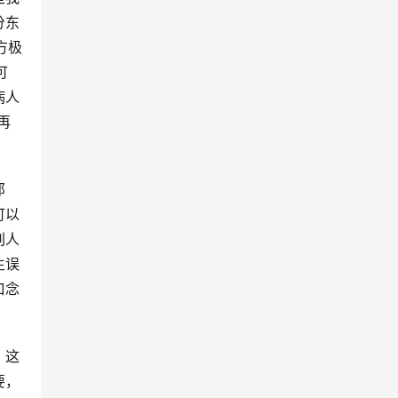
分东
方极
可
病人
再
那
可以
别人
生误
口念
。这
要，