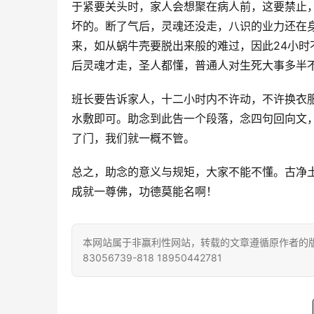
于紧要关头时，家人会想聚在病人前，这要禁止
坏的。断了气后，灵魂还没走，八识的业力还在
来，如从蜗牛壳要脱出来般的难过，因此24小
后灵魂才走，圣人都懂，普通人对生死大事多半
班长要告诉家人，十二小时内不许动，不许换衣
水敷即可。助念到此告一个段落，念四句回向文
了门，我们就一概不管。
总之，助念的意义与规矩，大家不能不懂。古净土
成就一尊佛，功德莫能名啊！ 　
本网站属于非赢利性网站，转载的文章遵循原作者的版
83056739-818 18950442781