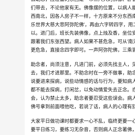
们带去，不论他家有无。佛像摆的位置，以病人
西南北，因各人房子不一样，十方原来不分东西
乐世界大慈大悲阿弥陀佛’，再由六字转四字，
以。进门后，班长先装佛像，点上烛及香，坐位
跟著我们东张西望。病人如果不甚危急，可从‘南
更危急，直接念四字即可。一声阿弥陀佛，三乘
助念者，尚须注意，凡进门前，必须先找主人，
去，我们才进那里。不助念时在一旁不做事，助
说要进来探病，说些动情感的话与行为，要知病
都不能去探病，打闲岔，以免动情爱失去正念。
会，认为禁止太多，助念者要忍受这些误会。病
佛号拿到前面喂他吃，若说了话，病人的心理有
大家平日做功课时都要求一心不乱，临终更要一
要平日练习，要练习无杂音，否则病人正念著佛