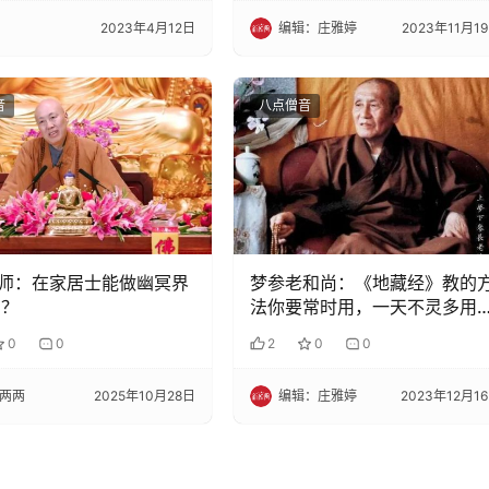
2023年4月12日
编辑：庄雅婷
2023年11月1
音
八点僧音
师：在家居士能做幽冥界
梦参老和尚：《地藏经》教的
 ？
法你要常时用，一天不灵多用
天，天天用
0
0
2
0
0
两两
2025年10月28日
编辑：庄雅婷
2023年12月1