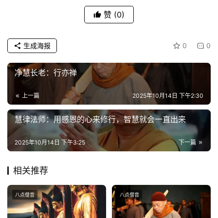
题
赞
(0)
公
益
生成海报
0
0
慈
善
净慧长老：行亦禅
佛
上一篇
2025年10月14日 下午2:30
教
人
慧律法师：用感恩的心来修行，智慧就会一直出来
登录
注册
物
2025年10月14日 下午3:25
下一篇
寺
院
相关推荐
巡
礼
八点僧音
八点僧音
视