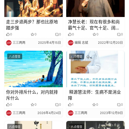
频
走三步退两步？那也比原地
净慧长老：现在有很多和尚
纪
踏步强
霸气十足、官气十足、阔气
录
十足、俗气十足，这个问题
0
0
0
0
0
0
很严重啊！
三三两两
2025年4月15日
编辑 志斌
2022年12月20日
佛
教
八点僧音
八点僧音
艺
术
政
策
你对外排斥什么，对内就排
释源慧法师：生病不是消业
法
斥什么
障
规
0
0
0
1
0
0
三三两两
2026年4月24日
三三两两
2023年12月9日
免
责
八点僧音
八点僧音