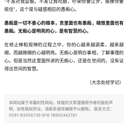
“不准对我耍酷，不准让我吃醋，吵架你要让步，挨揍你要
挺住”，这个是与疑惑相应的愚痴心。
八
点
愚痴是一切不善心的根本，贪里面也有愚痴，瞋恨里面也有
僧
愚痴。无痴心是明亮的心，是有智慧的心。
音
在修止禅和观禅的过程之中，你的心越来越调柔，越来越
高
细，而越微细的心越明亮。无痴心是明白事相，了解事理的
僧
心。但是当然这里面所讲的无痴心，还是在世间的，没有证
访
得出世间的智慧。
谈
（大念处经学记）
心
乐
菩
本网站属于非赢利性网站，转载的文章遵循原作者的版权声
提
明，如有版权异议，请联系值班编辑予以删除。 联系方式：
0591-83056739-818 18950442781
专