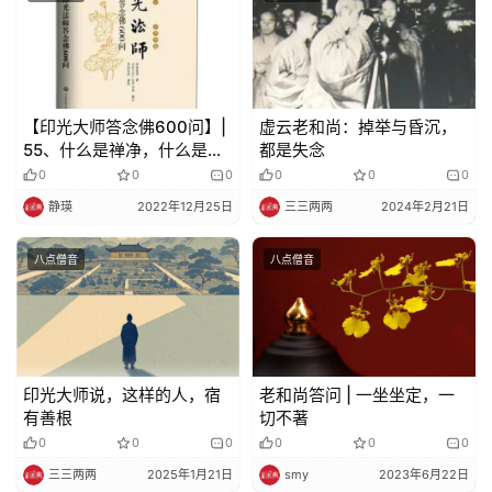
声
明
【印光大师答念佛600问】|
虚云老和尚：掉举与昏沉，
55、什么是禅净，什么是有
都是失念
禅有净土 ？
0
0
0
0
0
0
静瑛
2022年12月25日
三三两两
2024年2月21日
八点僧音
八点僧音
印光大师说，这样的人，宿
老和尚答问 | 一坐坐定，一
有善根
切不著
0
0
0
0
0
0
三三两两
2025年1月21日
smy
2023年6月22日