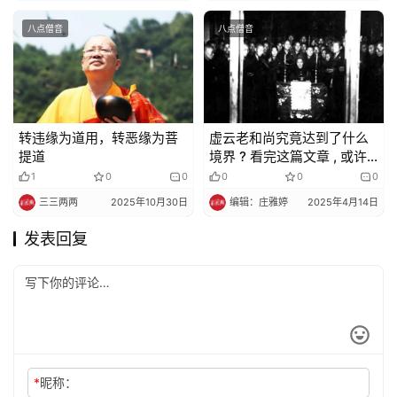
八点僧音
八点僧音
转违缘为道用，转恶缘为菩
虚云老和尚究竟达到了什么
提道
境界 ? 看完这篇文章 , 或许
可以找到答案……
1
0
0
0
0
0
三三两两
2025年10月30日
编辑：庄雅婷
2025年4月14日
发表回复
*
昵称：