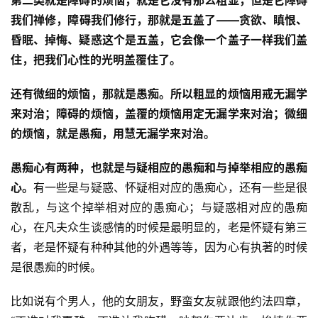
第二类就是障碍的烦恼，就是它没有那么粗显，但是它障碍
我们禅修，障碍我们修行，那就是五盖了——贪欲、瞋恨、
昏眠、掉悔、疑惑这个是五盖，它会像一个盖子一样我们盖
住，把我们心性的光明盖覆住了。
还有微细的烦恼，那就是愚痴。
所以粗显的烦恼用戒无漏学
来对治；障碍的烦恼，盖覆的烦恼用定无漏学来对治；微细
的烦恼，就是愚痴，用慧无漏学来对治。
愚痴心有两种，也就是与疑相应的愚痴和与掉举相应的愚痴
心。
有一些是与疑惑、怀疑相对应的愚痴心，还有一些是很
散乱，与这个掉举相对应的愚痴心；与疑惑相对应的愚痴
心，在凡夫众生谈感情的时候是最明显的，老是怀疑有第三
者，老是怀疑有种种其他的外遇等等，因为心有执著的时候
是很愚痴的时候。
资
比如说有个男人，他的女朋友，野蛮女友就跟他约法四章，
讯