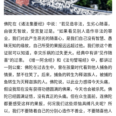
佛陀在《诸法集要经》中说：“若见造非法，生劣心随喜，
由彼无智故，受苦复过是。”如果看见别人造作非法的罪
业，我们对此产生恶劣的随喜心，是我们自己没有智慧、愚
昧无知的缘故，自己所受的果报远远超过他。我们依这个教
证就可以知道，幸灾乐祸的过失更大。经典中有讲“见作随
喜”的过患。《增一阿含经》和《法句譬喻经》中，都讲过
一则公案：佛陀在过去生中，曾在孩童时代看到他人捕鱼的
情景，禁不住笑了。后来，捕鱼的转生为释迦族人，被捕的
鱼转生为灭释迦族的人。佛陀说，以此业力感得今天头痛，
假设我现在没有获得功德圆满的佛果，今天也会被杀死。佛
陀已经圆满证悟，没有真正的头痛。但在众生面前，连佛陀
都要感受这样的果报，何况我们这些烦恼具缚凡夫呢？所
以，我们不要随着自己的分别心造作不善业，不要随喜他人