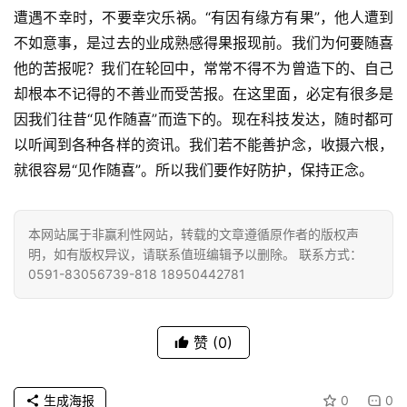
八
遭遇不幸时，不要幸灾乐祸。“有因有缘方有果”，他人遭到
点
不如意事，是过去的业成熟感得果报现前。我们为何要随喜
僧
音
他的苦报呢？我们在轮回中，常常不得不为曾造下的、自己
却根本不记得的不善业而受苦报。在这里面，必定有很多是
高
因我们往昔“见作随喜”而造下的。现在科技发达，随时都可
僧
以听闻到各种各样的资讯。我们若不能善护念，收摄六根，
访
就很容易“见作随喜”。所以我们要作好防护，保持正念。
谈
心
本网站属于非赢利性网站，转载的文章遵循原作者的版权声
乐
明，如有版权异议，请联系值班编辑予以删除。 联系方式：
0591-83056739-818 18950442781
菩
提
赞
(0)
专
题
生成海报
0
0