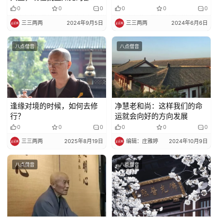
了
0
0
0
0
0
0
纪
三三两两
2024年9月5日
三三两两
2024年6月6日
录
八点僧音
八点僧音
佛
教
艺
术
逢缘对境的时候，如何去修
净慧老和尚：这样我们的命
政
行？
运就会向好的方向发展
策
0
0
0
0
0
0
法
三三两两
2025年8月19日
编辑：庄雅婷
2024年10月9日
规
八点僧音
八点僧音
免
责
声
明