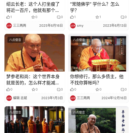
绍云长老：这个人打坐瘦了
“常随佛学” 学什么？怎么
将近一百斤，他就有那个决
学？
心和毅力
1
0
0
1
1
0
三三两两
2025年6月16日
smy
2023年6月13日
八点僧音
八点僧音
梦参老和尚：这个世界本身
你想修行，那么多债主，他
就是苦的，怎么样才能减少
不找你算帐吗？
痛苦呢？
0
0
0
0
0
0
编辑 志斌
2023年1月3日
三三两两
2024年12月16日
八点僧音
八点僧音