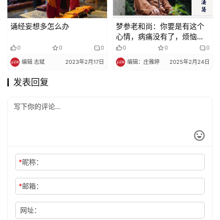
诵经妄想多怎么办
梦参老和尚：你要是有这个
心情，病痛没有了，烦恼没
有了
0
0
0
0
0
0
编辑 志斌
2023年2月17日
编辑：庄雅婷
2025年2月24日
发表回复
*
昵称：
*
邮箱：
网址：