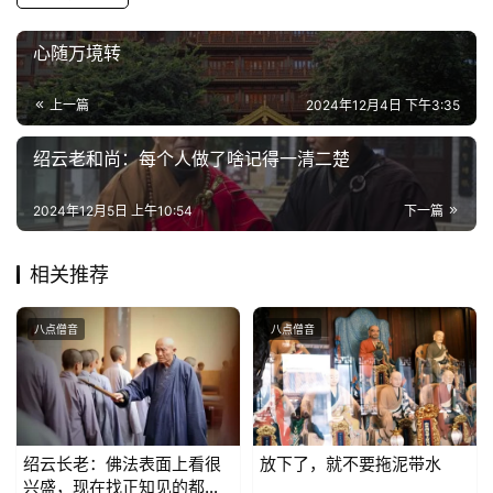
公
益
心随万境转
慈
善
上一篇
2024年12月4日 下午3:35
佛
绍云老和尚：每个人做了啥记得一清二楚
教
人
2024年12月5日 上午10:54
下一篇
登录
注册
物
相关推荐
寺
院
八点僧音
八点僧音
巡
礼
视
频
绍云长老：佛法表面上看很
放下了，就不要拖泥带水
兴盛，现在找正知见的都少