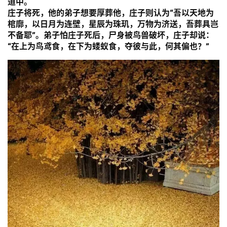
题
道中。
庄子将死，他的弟子想要厚葬他，庄子则认为
“吾以天地为
棺廓，以日月为连壁，星辰为珠玑，万物为济送，吾葬具岂
公
不备耶”
。弟子怕庄子死后，尸身被鸟兽破坏，庄子却说：
益
“在上为鸟鸢食，在下为蝼蚁食，夺彼与此，何其偏也？”
慈
善
佛
教
人
登录
注册
物
寺
院
巡
礼
视