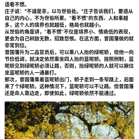
语看不惯。
庄子说：
“不谴是非，以与世俗处。”
庄子告诉我们，要遵从
自己的内心，不为世俗所累。“看不惯”的东西、人和事越
多，这个人的境界也就越低，格局也就越小。
从世俗的角度讲，“看不惯”不仅是境界小、情商低的表现，
更会为自己树敌无数，招致怨恨。在这方面，曾国藩做的就
非常到位。
曾国藩升为二品官员后，可以乘八人抬的绿呢轿，但他一向
节俭低调，就决定依然乘坐四人抬的蓝呢轿。按照例制，蓝
呢轿见到绿呢轿必须让路，否则，抬绿呢轿的人就可以揪住
坐蓝呢轿的人一通暴打。
那次，曾国藩乘着蓝呢轿出门，轿子走到一条窄路上，后面
来了个绿呢轿。这种情况下，蓝呢轿可以不让路。但曾国藩
还是命人靠边走，即使如此，绿呢轿依然不能通过。