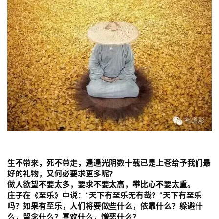
频
纪
录
佛
教
艺
术
政
策
法
生不带来，死不带走，遑遑光阴数十载已是上苍给予我们最
规
好的礼物，又何必要求更多呢？
做人欲望不要太多，要求不要太高，攀比心不要太重。
庄子在《至乐》中说：“天下有至乐无有哉？”天下有至乐
免
吗？如果有至乐，人们将要做些什么，依靠什么？躲避什
责
么，留念什么？喜欢什么，憎恶什么？