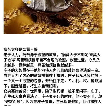
八
点
僧
音
高
僧
痛苦太多是智慧不够
访
老子认为，痛苦源于欲望的放纵。
“祸莫大于不知足 咎莫大
谈
于欲得”
痛苦和烦恼来自不合理的欲望。欲望过盛，心头贪
念越多，羁绊越重，痛苦和烦恼也就越多。
庄子的大智慧在于他能够将人内心最隐蔽的欲望消除一空。
心
当世人为了内心的欲望拼命往上挤时，庄子却从从容的放下
乐
一个又一个欲望的包袱，开始往下走，名、利、权、势都抛
菩
下，越走越轻，将生命重新归零。
提
仓央嘉措曾说：世间事，除了生死哪一桩不是闲事。庄子，
连生死大事也看淡了。庄子妻子死的时候，他不哭不叫，却
专
“鼓盆而歌”，因为在庄子看来，生死都是假象，我们都在大