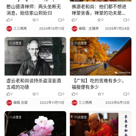
憨山德清禅师：两头坐断无
佛源老和尚：他们都不想进
消息，始信家山到处归
禅堂坐香，禅堂的功夫是最
不好用功的…
0
0
0
1
0
0
三三两两
2024年10月11日
编辑：庄雅婷
2026年7月24日
八点僧音
八点僧音
虚云老和尚谈持杀盗淫妄酒
【广知】吃的苦难有多少，
五戒的功德
福报便有多少
2
0
0
0
0
0
编辑 志斌
2022年11月11日
三三两两
2025年6月13日
八点僧音
八点僧音