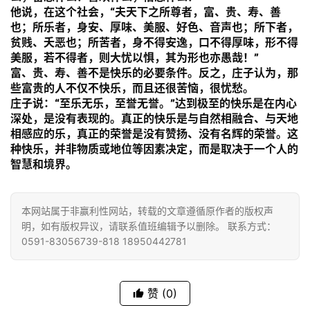
声
他说，在这个社会，
“夫天下之所尊者，富、贵、寿、善
明
也；所乐者，身安、厚味、美服、好色、音声也；所下者，
贫贱、夭恶也；所苦者，身不得安逸，口不得厚味，形不得
美服，若不得者，则大忧以惧，其为形也亦愚哉！”
富、贵、寿、善不是快乐的必要条件。反之，庄子认为，那
些富贵的人不仅不快乐，而且还很苦恼，很忧愁。
庄子说：
“至乐无乐，至誉无誉。”
达到极至的快乐是在内心
深处，是没有表现的。真正的快乐是与自然相融合、与天地
相感应的乐，真正的荣誉是没有赞扬、没有名辉的荣誉。这
种快乐，并非物质或地位等因素决定，而是取决于一个人的
智慧和境界。
本网站属于非赢利性网站，转载的文章遵循原作者的版权声
明，如有版权异议，请联系值班编辑予以删除。 联系方式：
0591-83056739-818 18950442781
赞
(0)