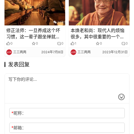
修正法师：一旦养成这个坏
本焕老和尚：现代人的烦恼
习惯，这一辈子跟坐禅就没
很多，其中很重要的一个原
有缘分了
因就是无休止的攀比造成的
0
0
0
1
0
0
三三两两
2024年7月8日
三三两两
2023年12月31日
发表回复
*
昵称：
*
邮箱：