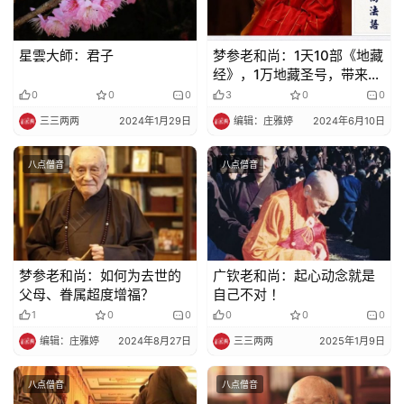
星雲大師：君子
梦参老和尚：1天10部《地藏
经》，1万地藏圣号，带来的
奇迹
0
0
0
3
0
0
三三两两
2024年1月29日
编辑：庄雅婷
2024年6月10日
八点僧音
八点僧音
梦参老和尚：如何为去世的
广钦老和尚：起心动念就是
父母、眷属超度增福？
自己不对 ！
1
0
0
0
0
0
编辑：庄雅婷
2024年8月27日
三三两两
2025年1月9日
八点僧音
八点僧音