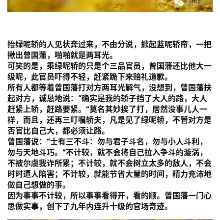
抬绿呢轿的人见状奔过来，不由分说，掀起蓝呢轿帘，一把
揪出曾国藩，啪啪就是两耳光。
可笑的是，乘绿呢轿的只是个三品官员，曾国藩还比他大一
级呢，此官员吓得不轻，赶紧跪下来赔礼道歉。
所有人都等着曾国藩打对方两耳光解气，没想到，曾国藩扶
起对方，诚恳地说：
“确实是我的轿子挡了大人的路，大人
赶紧上轿，赶路要紧。”
莫名其妙挨了打，居然没事儿人一
样，而且，还再三叮嘱轿夫，凡是见了绿呢轿，不管对方是
否官比自己大，都必须让路。
曾国藩说：
“士有三不斗：勿与君子斗名，勿与小人斗利，
勿与天地斗巧。”
不计较，就不会将自己拉入争斗的漩涡，
不被尔虞我诈所累；不计较，就不会树立太多的敌人，不会
时时遭人陷害；不计较，就能节省大量的时间，精力充沛地
做自己想做的事。
因为事事不计较，所以事事看得开，看的顺。曾国藩一门心
思做实事，创下了九年内连升十级的官场奇迹。