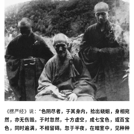
访
谈
心
乐
菩
提
专
题
公
益
慈
善
《楞严经》说：
“色阴尽者，于其身内，拾出蛲蛔，身相宛
然，亦无伤毁。于时忽然，十方虚空，成七宝色，或百宝
佛
色，同时遍满，不相留碍。忽于半夜，在暗室中，见种种
教