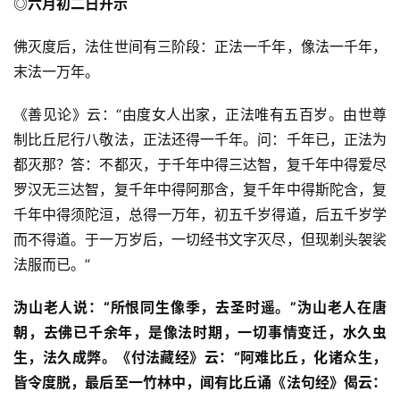
◎六月初二日开示
佛灭度后，法住世间有三阶段：正法一千年，像法一千年，
末法一万年。
《善见论》云：“由度女人出家，正法唯有五百岁。由世尊
制比丘尼行八敬法，正法还得一千年。问：千年已，正法为
都灭那？答：不都灭，于千年中得三达智，复千年中得爱尽
罗汉无三达智，复千年中得阿那含，复千年中得斯陀含，复
千年中得须陀洹，总得一万年，初五千岁得道，后五千岁学
而不得道。于一万岁后，一切经书文字灭尽，但现剃头袈裟
法服而已。”
沩山老人说：“所恨同生像季，去圣时遥。”沩山老人在唐
朝，去佛已千余年，是像法时期，一切事情变迁，水久虫
生，法久成弊。《付法藏经》云：
“阿难比丘，化诸众生，
皆令度脱，最后至一竹林中，闻有比丘诵《法句经》偈云：