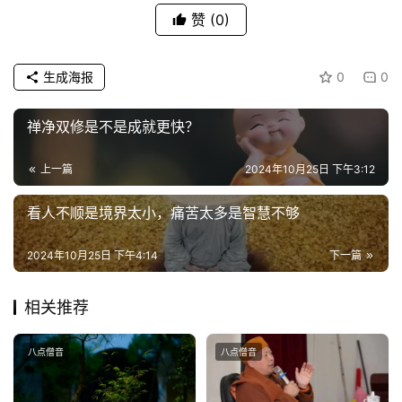
赞
(0)
生成海报
0
0
禅净双修是不是成就更快？
上一篇
2024年10月25日 下午3:12
看人不顺是境界太小，痛苦太多是智慧不够
2024年10月25日 下午4:14
下一篇
相关推荐
八点僧音
八点僧音