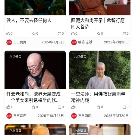
做人，不要去怪任何人
圆藏大和尚开示 | 悲智行愿
四大菩萨
0
0
0
0
0
0
三三两两
2024年7月3日
编辑 志斌
2023年2月26日
八点僧音
八点僧音
忏云老和尚：欲界天魔变成
一空法师：用佛教智慧消释
一个美女来引诱禅坐的修行
精神内耗
人破戒
1
0
0
0
0
0
三三两两
2025年10月23日
三三两两
2025年3月20日
八点僧音
八点僧音