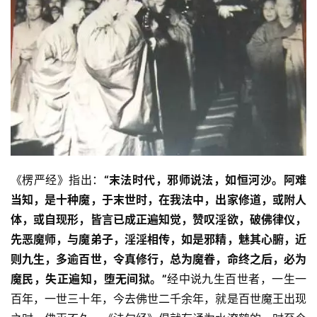
《楞严经》指出：
“末法时代，邪师说法，如恒河沙。阿难
当知，是十种魔，于末世时，在我法中，出家修道，或附人
体，或自现形，皆言已成正遍知觉，赞叹淫欲，破佛律仪，
先恶魔师，与魔弟子，淫淫相传，如是邪精，魅其心腑，近
则九生，多逾百世，令真修行，总为魔眷，命终之后，必为
魔民，失正遍知，堕无间狱。”
经中说九生百世者，一生一
百年，一世三十年，今去佛世二千余年，就是百世魔王出现