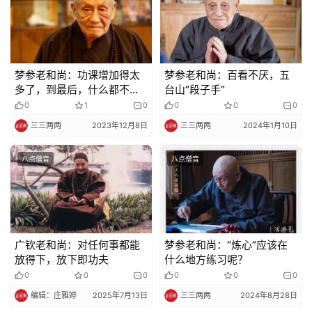
梦参老和尚：功课增加得太
梦参老和尚：百看不厌，五
多了，到最后，什么都不念
台山“段子手”
了
0
1
0
0
0
0
三三两两
2023年12月8日
三三两两
2024年1月10日
八点僧音
八点僧音
广钦老和尚：对任何事都能
梦参老和尚：“炼心”应该在
放得下，放下即功夫
什么地方练习呢？
0
0
0
0
0
0
编辑：庄雅婷
2025年7月13日
三三两两
2024年8月28日