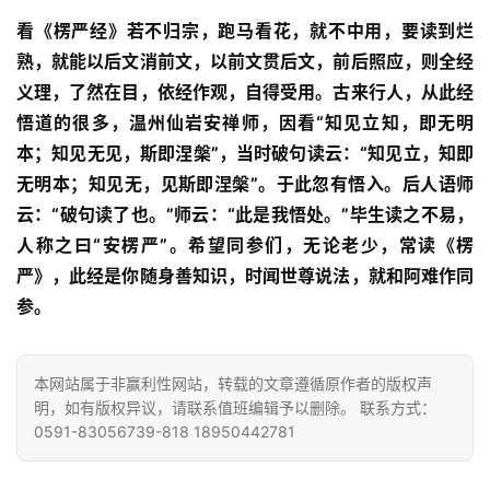
术
看《楞严经》若不归宗，跑马看花，就不中用，要读到烂
政
熟，就能以后文消前文，以前文贯后文，前后照应，则全经
策
义理，了然在目，依经作观，自得受用。古来行人，从此经
法
悟道的很多，温州仙岩安禅师，因看“知见立知，即无明
规
本；知见无见，斯即涅槃”，当时破句读云：“知见立，知即
无明本；知见无，见斯即涅槃”。于此忽有悟入。后人语师
免
云：“破句读了也。”师云：“此是我悟处。”毕生读之不易，
责
人称之曰“安楞严”。希望同参们，无论老少，常读《楞
声
严》，此经是你随身善知识，时闻世尊说法，就和阿难作同
明
参。
本网站属于非赢利性网站，转载的文章遵循原作者的版权声
明，如有版权异议，请联系值班编辑予以删除。 联系方式：
0591-83056739-818 18950442781