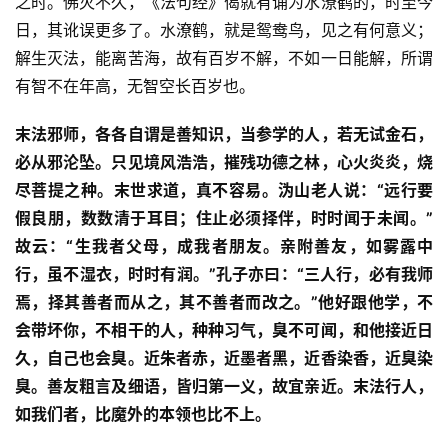
之时。佛灭不久，《法句经》偈就有诵为水潦鹤的，时至今
日，其讹误更多了。水潦鹤，就是鸳鸯鸟，见之有何意义；
解生灭法，能离苦海，故有百岁不解，不如一日能解，所谓
有智不在年高，无智空长百岁也。
末法邪师，各各自谓是善知识，当参学的人，若无试金石，
必从邪沦坠。只见境风浩浩，摧残功德之林，心火炎炎，烧
尽菩提之种。末世求道，真不容易。
沩山老人说：“远行要
资
假良朋，数数清于耳目；住止必须择伴，时时闻于未闻。”
讯
故云：“生我者父母，成我者朋友。亲附善友，如雾露中
八
行，虽不湿衣，时时有润。”孔子亦曰：“三人行，必有我师
点
焉，择其善者而从之，其不善者而改之。”他好跟他学，不
僧
会带坏你，不相干的人，种种习气，臭不可闻，和他接近日
音
久，自己也会臭。近朱者赤，近墨者黑，近香染香，近臭染
臭。善友粗言及细语，皆归第一义，故宜亲近。末法行人，
高
如我们者，比魔外的本领也比不上。
僧