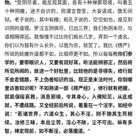
物。”
受阴尽者，能反观其面，各有十种禅那现境，叫着五
人
登录
注册
十种阴魔，迷不自识的，则谓言登圣，大妄语成，堕无间
物
狱。老子说的，其中有精；和孔子说的，空空如也，是见到
寺
识阴的道理。罗汉五阴俱尽，已出三界；我们色阴未尽，与
院
道相隔得远。我惭愧不过比你们痴长几岁，弄到一个虚名。
巡
你们以为我有什么长外，以我为宗，就苦了。我比《楞严》
礼
所说的妖魔外道都不如，比祖师更不如。所以每每教
你们参
学的，要带眼识人，又要有双好耳，听法能辨邪正，然后将
视
所见所闻的，放进一个好肚里，比较他的是非得失，修行就
频
不会走错路，不上伪善知识的当。现正是末法时代，你到哪
里访善知识呢？不如熟读一部《楞严经》，修行就有把握，
纪
就能保绥哀救，消息邪缘，令其身心，入佛知见，从此成
录
就，不遭歧路。又全经前后所说，着重在一个淫字。如经中
说：
“若诸世界，六道众生，其心不淫，则不随其生死相
佛
续。汝修三昧，本出尘劳，淫心不除，尘不可出。纵有多
教
艺
智，禅定现前，如不断淫，必落魔道。”