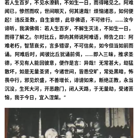
若人生百岁，不见水潦鹤，不如生一日，而得睹见之。阿难
闻已，惨然而叹，世间眼灭，何其速哉！烦恼诸恶，如何便
起！违反圣数，自生妄想，此非佛语，不可修行。……汝今
谛听，我演佛偈：若人生百岁，不解生灭法，不如生一日，
而得了解之。尔时比丘，即向其师说阿难语，师告之曰：阿
难老朽，智慧衰劣，言多错谬，不可信矣，如今但当如前而
诵。阿难后时，闻彼比丘犹诵前偈，……即入三昧，推求圣
德，不见有人能回彼意，便作是言：异哉！无常甚大，劫猛
散坏，如是无量圣贤，今诸世间，皆悉空旷，常处黑暗，怖
畏中行，邪见炽盛，不善增长，诽谤如来，断绝正教，永当
沉没，生死大河，开恶趣门，闭人天路，于无量劫，受诸苦
恼，我于今日，宜入涅槃。”