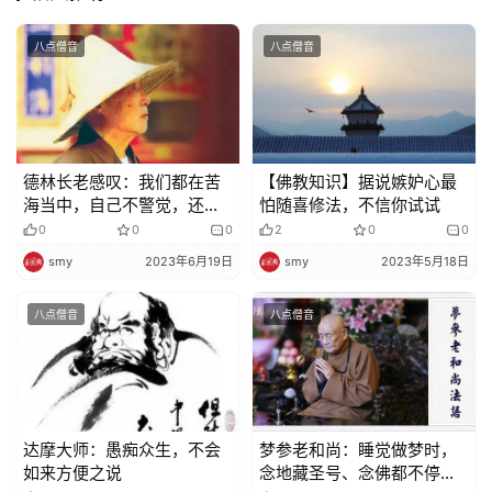
教
艺
八点僧音
八点僧音
术
政
策
法
德林长老感叹：我们都在苦
【佛教知识】据说嫉妒心最
规
海当中，自己不警觉，还要
怕随喜修法，不信你试试
起惑造业…
0
0
0
2
0
0
免
smy
2023年6月19日
smy
2023年5月18日
责
声
八点僧音
八点僧音
明
达摩大师：愚痴众生，不会
梦参老和尚：睡觉做梦时，
如来方便之说
念地藏圣号、念佛都不停止