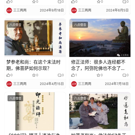
的方法
0
0
0
0
0
0
三三两两
2024年9月18日
三三两两
2024年6月5日
八点僧音
八点僧音
梦参老和尚：在这个末法时
修正法师：很多人连经都不
期，佛菩萨如何示现？
念了，阿弥陀佛也不念了，
都跑去学 弟 子 规。。。
0
0
0
1
0
0
三三两两
2024年4月15日
三三两两
2024年7月18日
八点僧音
八点僧音