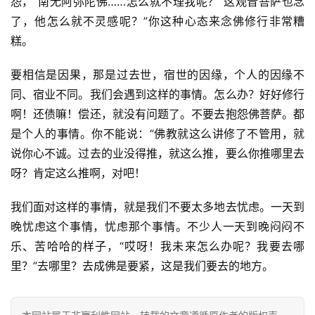
高
怨，“南无阿弥陀佛……怎么就不理我呢？“这观音菩萨也念
僧
了，他怎么就不灵感呢？”你这种心态来念佛修行非常糟
访
糕。
谈
要相信是因果，那是过去世，宿世的因缘，个人的因缘不
心
同、宿业不同。我们会遇到这样的事情。怎么办？好好修行
乐
啊！还债嘛！偿还，就没有问题了。不要去抱怨佛菩萨。都
菩
是个人的事情。你不能说：“佛教就这么讲修了不管用，就
提
说你心不诚。过去的业没得推，就这么推，要么你推哪里去
呀？肯定这么推啊，对吧！
专
题
我们面对这样的事情，就是我们不要太多地去忧虑。一天到
晚忧虑这个事情，忧虑那个事情。不少人一天到晚闷闷不
公
乐、苦哈哈的样子，“哎呀！我未来怎么办呢？我要去哪
益
里？”去哪里？去成佛是要紧，这是我们要去的地方。
慈
善