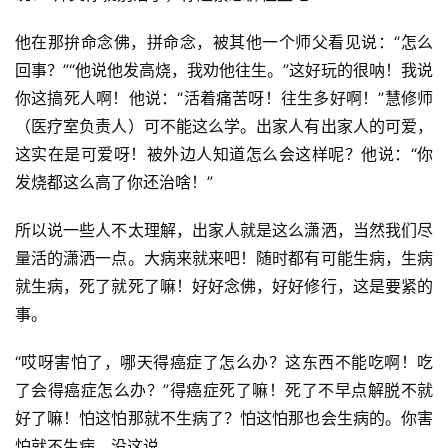
他在那拚命念佛，拼命念，被其他一个师父看见说：“怎么
回事？”“他说他发高烧，我劝他往生。”这好玩的很呐！我说
你这搞死人啊！他说：“活着痛苦呀！往生多好啊！”慧修师
（医疗室负责人）可不能这么学。出家人有出家人的可爱，
这实在是可爱呀！被外边人知道怎么会这样呢？他说：“你
发烧都这么高了你还治啥！”
所以说一些人不太理解，出家人就是这么潇洒，当然我们尽
量活的潇洒一点。大病来就来吧！随时都有可能生病，生病
就生病，死了就死了嘛！好好念佛，好好修行，这是要紧的
事。
“哎呀害怕了，哪天得癌症了怎么办？这东西不能吃啊！吃
了会得癌症怎么办？”得癌症死了嘛！死了不早点解脱不就
好了嘛！怕这怕那就不生病了？怕这怕那也会生病的。你害
怕就不生病，没这说。