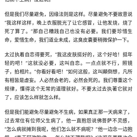
但是我们尽量避免，因缘法则是这样。尽量避免不要故意说
“我这样这样，晚上衣服脱光了让它感冒，让他发烧，烧了
死了算了。”那自己糟践自己也没有必要。我们要珍惜生
命，爱惜生命，我们道业未成，这臭皮嚢要稍微保护一下。
太过执着自恋得要死，“我这皮肤挺好的，这个好哈！挺年
轻的吧！”这就没必要，这叫自恋。一点点就不行，照镜
子，拍相片。“你看好看吧！”如何这般，这叫顛倒想，凡所
资
有相皆是虚妄。人必然会老的，必然会死的。我们尊重这个
讯
规律，懂得这个无常的道理就好。不要太过去执著它就对
了，应该怎么样就怎么样。
八
点
但是我们能避免尽量避免不生病，如果真正那一天病来了，
僧
过去常住有位师父生病了，他一直抱怨说佛菩萨不灵感，
音
“怎么病就摊到我呢，他们怎么就不病呢？”他一边念一边抱