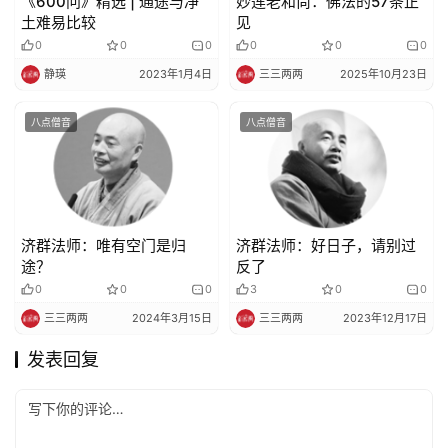
《600问》精选 | 通途与净
妙莲老和尚：佛法的57条正
土难易比较
见
0
0
0
0
0
0
静瑛
2023年1月4日
三三两两
2025年10月23日
八点僧音
八点僧音
济群法师：唯有空门是归
济群法师：好日子，请别过
途？
反了
0
0
0
3
0
0
三三两两
2024年3月15日
三三两两
2023年12月17日
发表回复