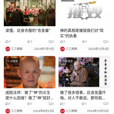
读懂，这身衣服的“含金量”
禅的真相是摧毁我们对“现
实”的执着
0
0
0
0
0
0
三三两两
2024年7月11日
三三两两
2024年12月3日
八点僧音
八点僧音
成刚法师：做了“神”的众生
做了很多错事，应该发露忏
是什么因缘？做了“神”就好
悔，对人不敢说，那你就这
吗？
样做
0
0
0
1
0
0
三三两两
2024年8月23日
三三两两
2024年12月10日