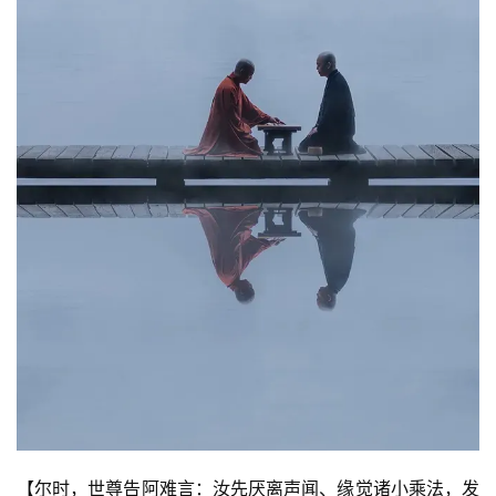
【尔时，世尊告阿难言：汝先厌离声闻、缘觉诸小乘法，发