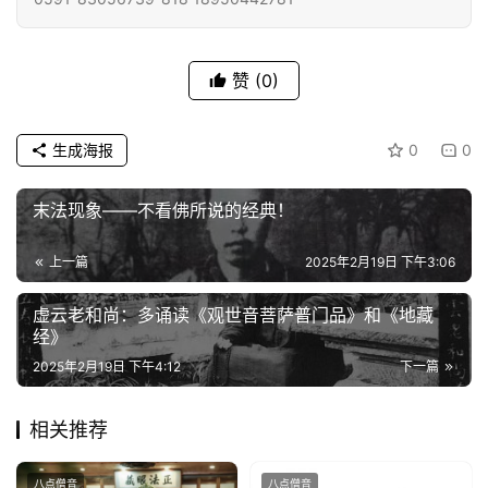
赞
(0)
生成海报
0
0
末法现象——不看佛所说的经典！
上一篇
2025年2月19日 下午3:06
虚云老和尚：多诵读《观世音菩萨普门品》和《地藏
经》
2025年2月19日 下午4:12
下一篇
相关推荐
八点僧音
八点僧音