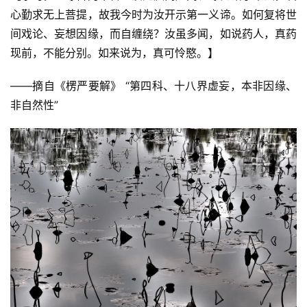
心勤求无上菩提，故我今时为汝开示第一义谛。如何复将世
间戏论、妄想因缘，而自缠绕？汝虽多闻，如说药人，真药
现前，不能分别。如来说为，真可怜愍。】
——摘自《楞严要解》 “第四科、十八界虚妄，本非因缘、
非自然性” 