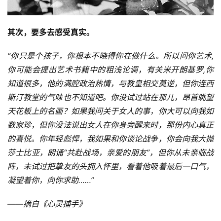
专
题
其次，要多去感受真实。
公
“你只是个孩子，你根本不晓得你在做什么。所以问你艺术,
益
你可能会提出艺术书籍中的粗浅论调，有关米开朗基罗,你
慈
善
知道很多，他的满腔政治热情，与教皇相交莫逆，但你连西
斯汀教堂的气味也不知道吧。你没试过站在那儿，昂首眺望
佛
天花板上的名画？如果我问关于女人的事，你大可以向我如
教
数家珍，但你没法说出女人在你身旁醒来时，那份内心真正
人
登录
注册
的喜悦。你年轻彪悍，我如果和你谈论战争，你会向我大抛
物
莎士比亚，朗诵“共赴战场，亲爱的朋友”，但你从未亲临战
阵，未试过把挚友的头拥入怀里，看着他吸着最后一口气，
寺
凝望着你，向你求助……”
院
巡
——摘自《心灵捕手》
礼