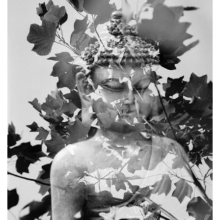
资
讯
八
点
僧
音
高
僧
访
谈
心
乐
菩
提