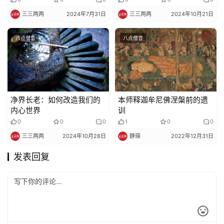
菩萨威神与慈悲的结果
三三两两
2024年7月31日
三三两两
2024年10月21日
八点僧音
八点僧音
净界长老：如何改造我们的
本师释迦牟尼佛涅槃前的遗
内心世界
训
0
0
0
1
0
0
三三两两
2024年10月28日
静瑛
2022年12月31日
发表回复