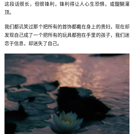
这段话很长，但很锋利，锋利得让人心生恐惧，或醍醐灌
视
顶。
频
我们都讥笑过那个把所有的首饰都戴在身上的贵妇，现在却
纪
发现自己成了一个把所有的玩具都抱在手里的孩子，我们迷
录
恋于信息，却迷失了自己。
佛
教
艺
术
政
策
法
规
免