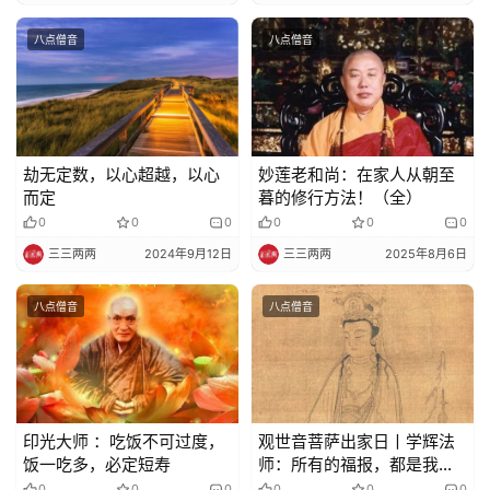
八点僧音
八点僧音
劫无定数，以心超越，以心
妙莲老和尚：在家人从朝至
而定
暮的修行方法！（全）
0
0
0
0
0
0
三三两两
2024年9月12日
三三两两
2025年8月6日
八点僧音
八点僧音
印光大师 ：吃饭不可过度，
观世音菩萨出家日丨学辉法
饭一吃多，必定短寿
师：所有的福报，都是我们
自身日积月累的业报亦仰仗
0
0
0
0
0
0